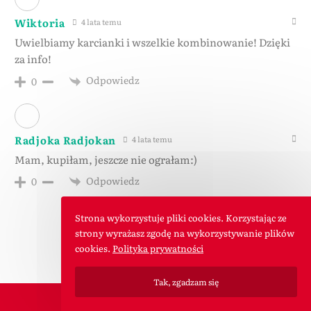
Wiktoria
4 lata temu
Uwielbiamy karcianki i wszelkie kombinowanie! Dzięki
za info!
Odpowiedz
0
Radjoka Radjokan
4 lata temu
Mam, kupiłam, jeszcze nie ograłam:)
Odpowiedz
0
Strona wykorzystuje pliki cookies. Korzystając ze
strony wyrażasz zgodę na wykorzystywanie plików
cookies.
Polityka prywatności
Tak, zgadzam się