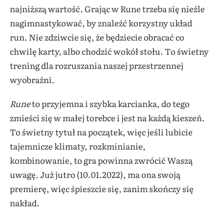
najniższą wartość. Grając w Rune trzeba się nieźle
nagimnastykować, by znaleźć korzystny układ
run. Nie zdziwcie się, że będziecie obracać co
chwilę karty, albo chodzić wokół stołu. To świetny
trening dla rozruszania naszej przestrzennej
wyobraźni.
Rune
to przyjemna i szybka karcianka, do tego
zmieści się w małej torebce i jest na każdą kieszeń.
To świe
tny tytuł na początek, więc jeśli lubicie
tajemnicze klimaty, rozkminianie,
kombinowanie, to gra powinna zwrócić Waszą
uwagę. Już jutro (10.01.2022), ma ona swoją
premierę, więc śpieszcie się, zanim skończy się
nakład.