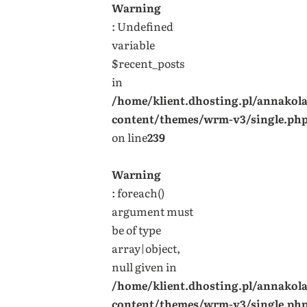
Warning
: Undefined
variable
$recent_posts
in
/home/klient.dhosting.pl/annakol
content/themes/wrm-v3/single.ph
on line
239
Warning
: foreach()
argument must
be of type
array|object,
null given in
/home/klient.dhosting.pl/annakol
content/themes/wrm-v3/single.ph