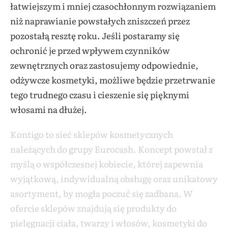
łatwiejszym i mniej czasochłonnym rozwiązaniem
niż naprawianie powstałych zniszczeń przez
pozostałą resztę roku. Jeśli postaramy się
ochronić je przed wpływem czynników
zewnętrznych oraz zastosujemy odpowiednie,
odżywcze kosmetyki, możliwe będzie przetrwanie
tego trudnego czasu i cieszenie się pięknymi
włosami na dłużej.
Kontigo to sieć sklepów kosmetycznych
należących do grupy Eurocash. Koncept powstał z
myślą o współczesnej kobiecie, której zapewnia
wyjątkową, indywidualną obsługę oraz unikatowy
asortyment, by mogła poczuć się zadbana. W
ofercie sklepów znajdują się produkty do
pielęgnacji ciała, twarzy i włosów, kosmetyki do