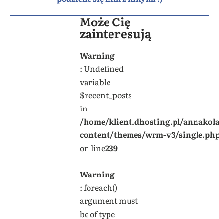
Może Cię
zainteresują
Warning
: Undefined
variable
$recent_posts
in
/home/klient.dhosting.pl/annakol
content/themes/wrm-v3/single.ph
on line
239
Warning
: foreach()
argument must
be of type