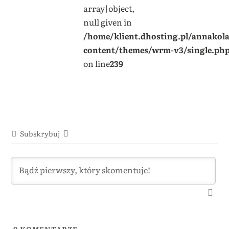
array|object,
null given in
/home/klient.dhosting.pl/annakol
content/themes/wrm-v3/single.ph
on line
239
Subskrybuj
0
KOMENTARZE