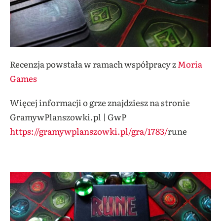
Recenzja powstała w ramach współpracy z
Moria
Games
Więcej informacji o grze znajdziesz na stronie
GramywPlanszowki.pl | GwP
https://gramywplanszowki.pl/gra/1783/
rune