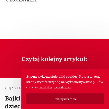
Czytaj kolejny artykuł:
Strona wykorzystuje pliki cookies. Korzystając ze
strony wyrażasz zgodę na wykorzystywanie plików
cookies.
Polityka prywatności
CIĄŻA I DZIECKO
4 stycznia 2022
Bajki terapeutyczne pomogą
Tak, zgadzam się
dziecku uporać się z trudnymi