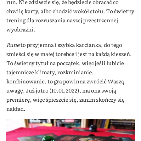
run. Nie zdziwcie się, że będziecie obracać co
chwilę karty, albo chodzić wokół stołu. To świetny
trening dla rozruszania naszej przestrzennej
wyobraźni.
Rune
to przyjemna i szybka karcianka, do tego
zmieści się w małej torebce i jest na każdą kieszeń.
To świe
tny tytuł na początek, więc jeśli lubicie
tajemnicze klimaty, rozkminianie,
kombinowanie, to gra powinna zwrócić Waszą
uwagę. Już jutro (10.01.2022), ma ona swoją
premierę, więc śpieszcie się, zanim skończy się
nakład.