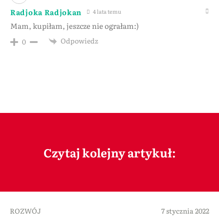
Radjoka Radjokan
4 lata temu
Mam, kupiłam, jeszcze nie ograłam:)
Odpowiedz
0
Czytaj kolejny artykuł:
ROZWÓJ
7 stycznia 2022