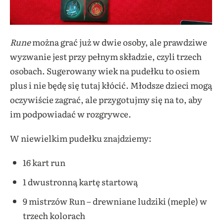
Rune
można grać już w dwie osoby, ale prawdziwe
wyzwanie jest przy pełnym składzie, czyli trzech
osobach. Sugerowany wiek na pudełku to osiem
plus i nie będę się tutaj kłócić. Młodsze dzieci mogą
oczywiście zagrać, ale przygotujmy się na to, aby
im podpowiadać w rozgrywce.
W niewielkim pudełku znajdziemy:
16 kart run
1 dwustronną kartę startową
9 mistrzów Run – drewniane ludziki (meple) w
trzech kolorach