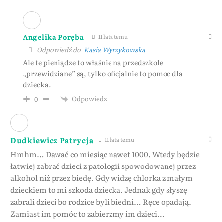
Angelika Poręba
11 lata temu
Odpowiedź do
Kasia Wyrzykowska
Ale te pieniądze to właśnie na przedszkole
„przewidziane” są, tylko oficjalnie to pomoc dla
dziecka.
Odpowiedz
0
Dudkiewicz Patrycja
11 lata temu
Hmhm… Dawać co miesiąc nawet 1000. Wtedy będzie
łatwiej zabrać dzieci z patologii spowodowanej przez
alkohol niż przez biedę. Gdy widzę chlorka z małym
dzieckiem to mi szkoda dziecka. Jednak gdy słyszę
zabrali dzieci bo rodzice byli biedni… Ręce opadają.
Zamiast im pomóc to zabierzmy im dzieci…