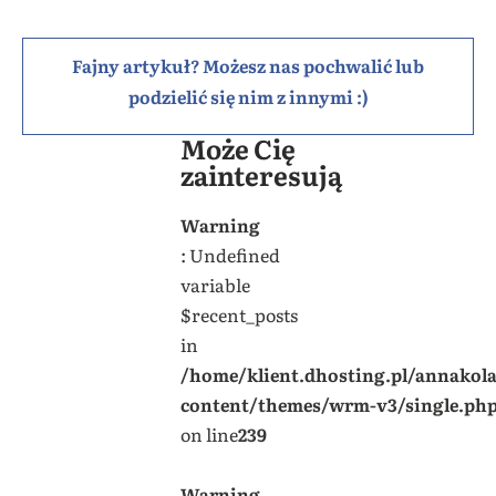
Fajny artykuł? Możesz nas pochwalić lub
podzielić się nim z innymi :)
Może Cię
zainteresują
Warning
: Undefined
variable
$recent_posts
in
/home/klient.dhosting.pl/annakol
content/themes/wrm-v3/single.ph
on line
239
Warning