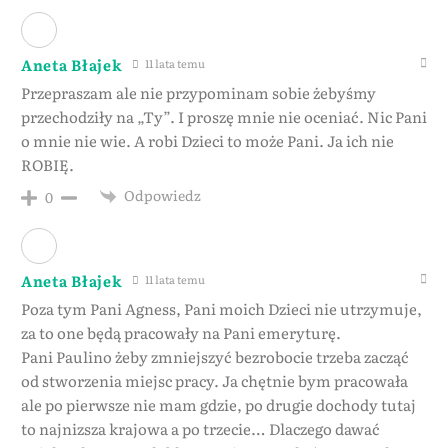
Aneta Błajek
11 lata temu
Przepraszam ale nie przypominam sobie żebyśmy
przechodziły na „Ty”. I proszę mnie nie oceniać. Nic Pani
o mnie nie wie. A robi Dzieci to może Pani. Ja ich nie
ROBIĘ.
Odpowiedz
0
Aneta Błajek
11 lata temu
Poza tym Pani Agness, Pani moich Dzieci nie utrzymuje,
za to one będą pracowały na Pani emeryturę.
Pani Paulino żeby zmniejszyć bezrobocie trzeba zacząć
od stworzenia miejsc pracy. Ja chętnie bym pracowała
ale po pierwsze nie mam gdzie, po drugie dochody tutaj
to najnizsza krajowa a po trzecie… Dlaczego dawać