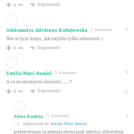
Odpowiedz
0
Aleksandra Adrienne Kubajewska
11 lata temu
Nie w tym kraju, jak zwykle tylko obietnice :/
Odpowiedz
0
Emilia Marć-Baniel
11 lata temu
A co ze starszymi dziećmi……?
Odpowiedz
0
Alina Kudzia
11 lata temu
Odpowiedź do
Emilia Marć-Baniel
podejrzewam że później obowiązek szkolny zlikwiduje