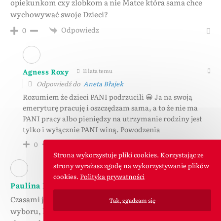
opiekunkom cxy zlobkom a nie Matce która sama chce
wychowywać swoje Dzieci?
Odpowiedz
0
Agness Roxy
11 lata temu
Odpowiedź do
Aneta Błajek
Rozumiem że dzieci PANI podrzucili 😀 Ja na swoją
emeryturę pracuję i oszczędzam sama, a to że nie ma
PANI pracy albo pieniędzy na utrzymanie rodziny jest
tylko i wyłącznie PANI winą. Powodzenia
Odpowiedz
0
Strona wykorzystuje pliki cookies. Korzystając ze
strony wyrażasz zgodę na wykorzystywanie plików
cookies.
Polityka prywatności
Paulina Kępińska
11 lata temu
Czasami jest tak, że jeden z rodziców zostaje w domu z
Tak, zgadzam się
wyboru, lub z własnej wygody. Tam chyba w ten sposób