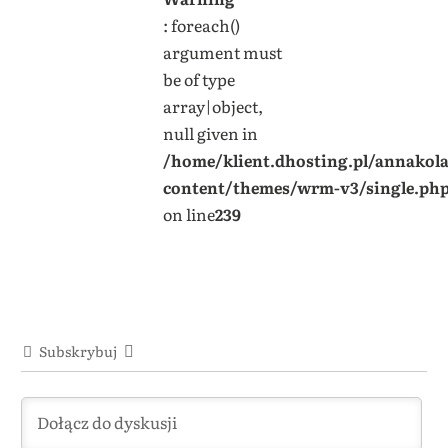
: foreach()
argument must
be of type
array|object,
null given in
/home/klient.dhosting.pl/annakol
content/themes/wrm-v3/single.ph
on line
239
Subskrybuj