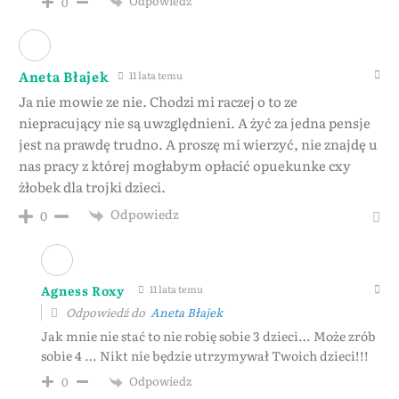
Odpowiedz
0
Aneta Błajek
11 lata temu
Ja nie mowie ze nie. Chodzi mi raczej o to ze
niepracujący nie są uwzględnieni. A żyć za jedna pensje
jest na prawdę trudno. A proszę mi wierzyć, nie znajdę u
nas pracy z której mogłabym opłacić opuekunke cxy
żłobek dla trojki dzieci.
Odpowiedz
0
Agness Roxy
11 lata temu
Odpowiedź do
Aneta Błajek
Jak mnie nie stać to nie robię sobie 3 dzieci… Może zrób
sobie 4 … Nikt nie będzie utrzymywał Twoich dzieci!!!
Odpowiedz
0