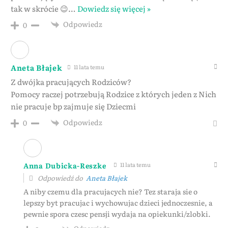
tak w skrócie 😉
…
Dowiedz się więcej »
Odpowiedz
0
Aneta Błajek
11 lata temu
Z dwójka pracujących Rodziców?
Pomocy raczej potrzebują Rodzice z których jeden z Nich
nie pracuje bp zajmuje się Dziecmi
Odpowiedz
0
Anna Dubicka-Reszke
11 lata temu
Odpowiedź do
Aneta Błajek
A niby czemu dla pracujacych nie? Tez staraja sie o
lepszy byt pracujac i wychowujac dzieci jednoczesnie, a
pewnie spora czesc pensji wydaja na opiekunki/zlobki.