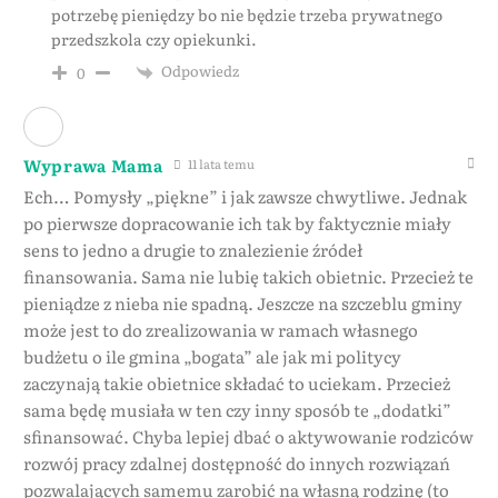
potrzebę pieniędzy bo nie będzie trzeba prywatnego
przedszkola czy opiekunki.
Odpowiedz
0
Wyprawa Mama
11 lata temu
Ech… Pomysły „piękne” i jak zawsze chwytliwe. Jednak
po pierwsze dopracowanie ich tak by faktycznie miały
sens to jedno a drugie to znalezienie źródeł
finansowania. Sama nie lubię takich obietnic. Przecież te
pieniądze z nieba nie spadną. Jeszcze na szczeblu gminy
może jest to do zrealizowania w ramach własnego
budżetu o ile gmina „bogata” ale jak mi politycy
zaczynają takie obietnice składać to uciekam. Przecież
sama będę musiała w ten czy inny sposób te „dodatki”
sfinansować. Chyba lepiej dbać o aktywowanie rodziców
rozwój pracy zdalnej dostępność do innych rozwiązań
pozwalających samemu zarobić na własną rodzinę (to