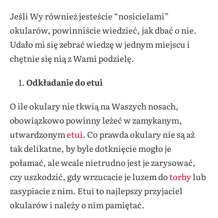
Jeśli Wy również jesteście “nosicielami”
okularów, powinniście wiedzieć, jak dbać o nie.
Udało mi się zebrać wiedzę w jednym miejscu i
chętnie się nią z Wami podzielę.
1.
Odkładanie do etui
O ile okulary nie tkwią na Waszych nosach,
obowiązkowo powinny leżeć w zamykanym,
utwardzonym
etui
. Co prawda okulary nie są aż
tak delikatne, by byle dotknięcie mogło je
połamać, ale wcale nietrudno jest je zarysować,
czy uszkodzić, gdy wrzucacie je luzem do
torby
lub
zasypiacie z nim. Etui to najlepszy przyjaciel
okularów i należy o nim pamiętać.