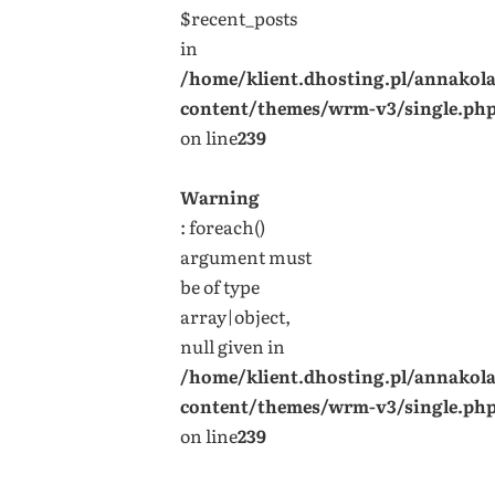
$recent_posts
in
/home/klient.dhosting.pl/annakol
content/themes/wrm-v3/single.ph
on line
239
Warning
: foreach()
argument must
be of type
array|object,
null given in
/home/klient.dhosting.pl/annakol
content/themes/wrm-v3/single.ph
on line
239