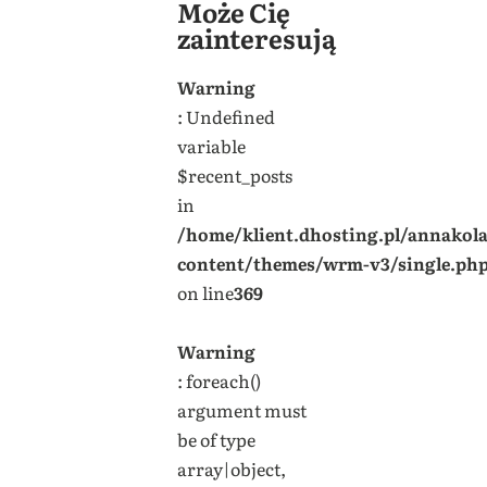
Może Cię
zainteresują
Warning
: Undefined
variable
$recent_posts
in
/home/klient.dhosting.pl/annakol
content/themes/wrm-v3/single.ph
on line
369
Warning
: foreach()
argument must
be of type
array|object,