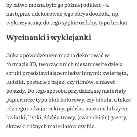
by łatwo można było go później odkleić – a
następnie udekorować jego obrys dookoła, np.
wykorzystując do tego sypkie ozdoby, typu brokat
Wycinanki i wyklejanki
Jajka z powodzeniem można dekorować w
formacie 3D, tworząc z nich niesamowite dzieła
sztuki przedstawiające między innymi: zwierzęta,
ludziki, postacie z bajek, czy filmów, a nawet
pojazdy. Do tego sposobu przydadzą się materiały
papiernicze typu blok kolorowy, czy bibuła, a także
różnego rodzaju: cekiny, piórka, suszone lub żywe
kwiatki, listki, źdźbła trawy, (czarnobiałe) gazety,
skrawki różnych materiałów czy filc.