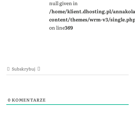
null given in
/home/klient.dhosting.pl/annakol
content/themes/wrm-v3/single.ph
on line
369
Subskrybuj
0
KOMENTARZE