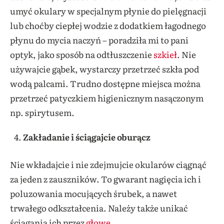
umyć okulary w specjalnym płynie do pielęgnacji
lub choćby ciepłej wodzie z dodatkiem łagodnego
płynu do mycia naczyń – poradziła mi to pani
optyk, jako sposób na odtłuszczenie
szkieł
. Nie
używajcie gąbek, wystarczy przetrzeć szkła pod
wodą palcami. Trudno dostępne miejsca można
przetrzeć patyczkiem higienicznym nasączonym
np. spirytusem.
Zakładanie i ściągajcie oburącz
Nie wkładajcie i nie zdejmujcie okularów ciągnąć
za jeden z zauszników. To gwarant nagięcia ich i
poluzowania mocujących śrubek, a nawet
trwałego odkształcenia. Należy także unikać
ściągania ich przez
głowę
.