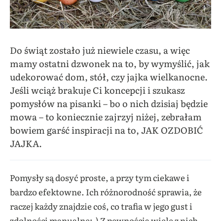
Do świąt zostało już niewiele czasu, a więc
mamy ostatni dzwonek na to, by wymyślić, jak
udekorować dom, stół, czy jajka wielkanocne.
Jeśli wciąż brakuje Ci koncepcji i szukasz
pomysłów na pisanki – bo o nich dzisiaj będzie
mowa – to koniecznie zajrzyj niżej, zebrałam
bowiem garść inspiracji na to, JAK OZDOBIĆ
JAJKA.
Pomysły są dosyć proste, a przy tym ciekawe i
bardzo efektowne. Ich różnorodność sprawia, że
raczej każdy znajdzie coś, co trafia w jego gust i
zdolności manualne;-) Z pewnością wiele z nich