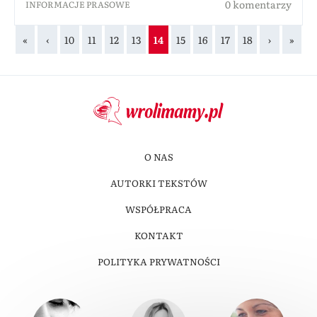
0 komentarzy
INFORMACJE PRASOWE
«
‹
10
11
12
13
14
15
16
17
18
›
»
O NAS
AUTORKI TEKSTÓW
WSPÓŁPRACA
KONTAKT
POLITYKA PRYWATNOŚCI