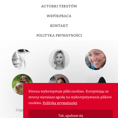
AUTORKI TEKSTÓW
WSPÓŁPRACA
KONTAKT
POLITYKA PRYWATNOŚCI
Strona wykorzystuje pliki cookies. Korzystając ze
strony wyrażasz zgodę na wykorzystywanie plików
cookies.
Polityka prywatności
Copyright © 2011-2026 W Roli Mamy. Wszelkie prawa
Tak, zgadzam się
zastrzeżone.