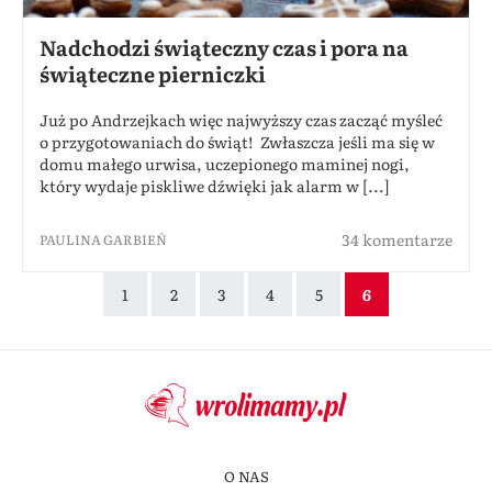
Nadchodzi świąteczny czas i pora na
świąteczne pierniczki
Już po Andrzejkach więc najwyższy czas zacząć myśleć
o przygotowaniach do świąt! Zwłaszcza jeśli ma się w
domu małego urwisa, uczepionego maminej nogi,
który wydaje piskliwe dźwięki jak alarm w [...]
34 komentarze
PAULINA GARBIEŃ
1
2
3
4
5
6
O NAS