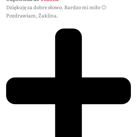
Dziękuję za dobre słowo. Bardzo mi miło 🙂
Pozdrawiam, Żaklina.