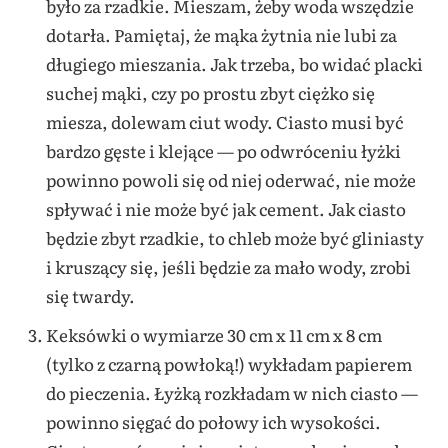
było za rzadkie. Mieszam, żeby woda wszędzie
dotarła. Pamiętaj, że mąka żytnia nie lubi za
długiego mieszania. Jak trzeba, bo widać placki
suchej mąki, czy po prostu zbyt ciężko się
miesza, dolewam ciut wody. Ciasto musi być
bardzo gęste i klejące — po odwróceniu łyżki
powinno powoli się od niej oderwać, nie może
spływać i nie może być jak cement. Jak ciasto
będzie zbyt rzadkie, to chleb może być gliniasty
i kruszący się, jeśli będzie za mało wody, zrobi
się twardy.
Keksówki o wymiarze 30 cm x 11 cm x 8 cm
(tylko z czarną powłoką!) wykładam papierem
do pieczenia. Łyżką rozkładam w nich ciasto —
powinno sięgać do połowy ich wysokości.