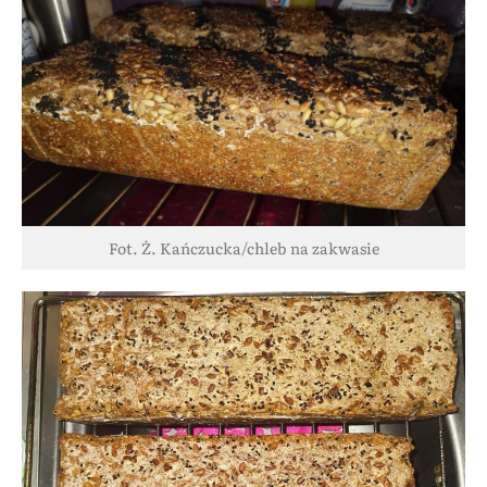
Fot. Ż. Kańczucka/chleb na zakwasie