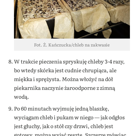
Fot. Ż. Kańczucka/chleb na zakwasie
W trakcie pieczenia spryskuję chleby 3-4 razy,
bo wtedy skórka jest cudnie chrupiąca, ale
miękka i sprężysta. Można włożyć na dół
piekarnika naczynie żaroodporne z zimną
wodą.
Po 60 minutach wyjmuję jedną blaszkę,
wyciągam chleb i pukam w niego — jak odgłos
jest głuchy, jak o stół czy drzwi, chleb jest
gotowy, można wyjąć resztę. Szczerze mówiąc,