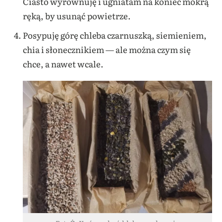
Ciasto wyrównuję i ugniatam na koniec mokrą
ręką, by usunąć powietrze.
Posypuję górę chleba czarnuszką, siemieniem,
chia i słonecznikiem — ale można czym się
chce, a nawet wcale.