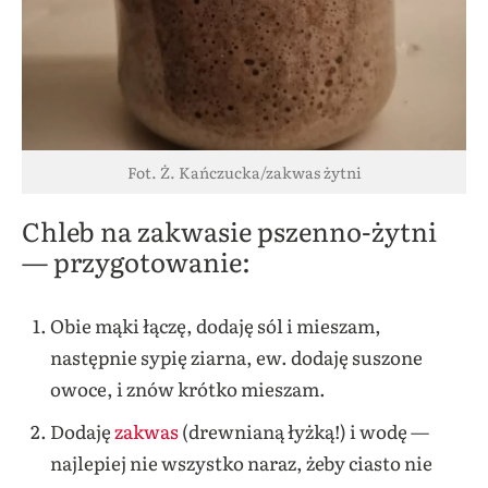
Fot. Ż. Kańczucka/zakwas żytni
Chleb na zakwasie pszenno-żytni
— przygotowanie:
Obie mąki łączę, dodaję sól i mieszam,
następnie sypię ziarna, ew. dodaję suszone
owoce, i znów krótko mieszam.
Dodaję
zakwas
(drewnianą łyżką!) i wodę —
najlepiej nie wszystko naraz, żeby ciasto nie