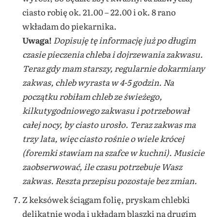
ciasto robię ok. 21.00 – 22.00 i ok. 8 rano
wkładam do piekarnika.
Uwaga!
Dopisuję tę informację już po długim
czasie pieczenia chleba i dojrzewania zakwasu.
Teraz gdy mam starszy, regularnie dokarmiany
zakwas, chleb wyrasta w 4-5 godzin. Na
początku robiłam chleb ze świeżego,
kilkutygodniowego zakwasu i potrzebował
całej nocy, by ciasto urosło. Teraz zakwas ma
trzy lata, więc ciasto rośnie o wiele krócej
(foremki stawiam na szafce w kuchni). Musicie
zaobserwować, ile czasu potrzebuje Wasz
zakwas. Reszta przepisu pozostaje bez zmian.
Z keksówek ściągam folię, pryskam chlebki
delikatnie wodą i układam blaszki na drugim