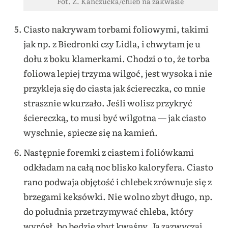
Fot. Ż. Kańczucka/chleb na zakwasie
Ciasto nakrywam torbami foliowymi, takimi
jak np. z Biedronki czy Lidla, i chwytam je u
dołu z boku klamerkami. Chodzi o to, że torba
foliowa lepiej trzyma wilgoć, jest wysoka i nie
przykleja się do ciasta jak ściereczka, co mnie
strasznie wkurzało. Jeśli wolisz przykryć
ściereczką, to musi być wilgotna — jak ciasto
wyschnie, spiecze się na kamień.
Następnie foremki z ciastem i foliówkami
odkładam na całą noc blisko kaloryfera. Ciasto
rano podwaja objętość i chlebek zrównuje się z
brzegami keksówki. Nie wolno zbyt długo, np.
do południa przetrzymywać chleba, który
wyrósł, bo będzie zbyt kwaśny. Ja zazwyczaj