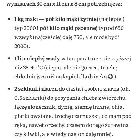
wymiarach 30 cm x 11 cm x 8 cm
potrzebujesz:
1 kg mąki — pół
kilo mąki żytniej
(najlepiej)
typ 2000 i
pół kilo mąki pszennej
typ od 650
wzwyż (najczęściej daję 750, ale może być i
2000).
1 litr ciepłej wody
w temperaturze nie wyższej
niż 35-40 °C (ciepła, ale nie gorąca, trochę
chłodniejsza niż na kąpiel dla dziecka 😉
)
2 szklanki ziaren
do ciasta
i osobno ziarna (ok.
0,5 szklanki) do posypania chleba z wierzchu —
łączę słonecznik, dynię, siemię lniane, chia,
płatki owsiane, trochę czarnuszki, co mam pod
ręką, nawet orzechy, czasem do tego żurawina
czy śliwki, ale wtedy nasion daję mniej.