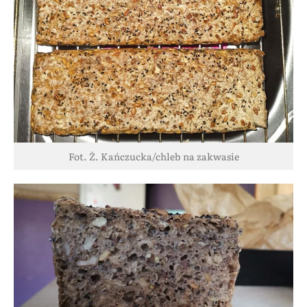
Fot. Ż. Kańczucka/chleb na zakwasie