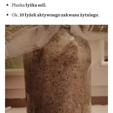
Płaska
łyżka soli
.
Ok.
10 łyżek aktywnego zakwasu żytniego
.