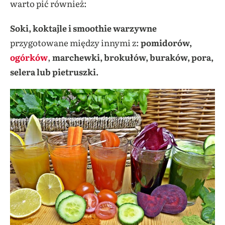
warto pić również:
Soki, koktajle i smoothie warzywne
przygotowane między innymi z:
pomidorów,
ogórków
,
marchewki,
brokułów, buraków, pora,
selera lub pietruszki.