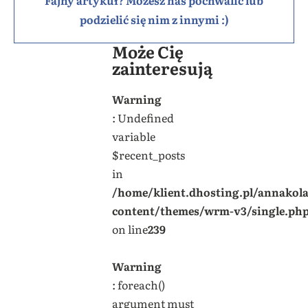
podzielić się nim z innymi :)
Może Cię
zainteresują
Warning
: Undefined
variable
$recent_posts
in
/home/klient.dhosting.pl/annakol
content/themes/wrm-v3/single.ph
on line
239
Warning
: foreach()
argument must