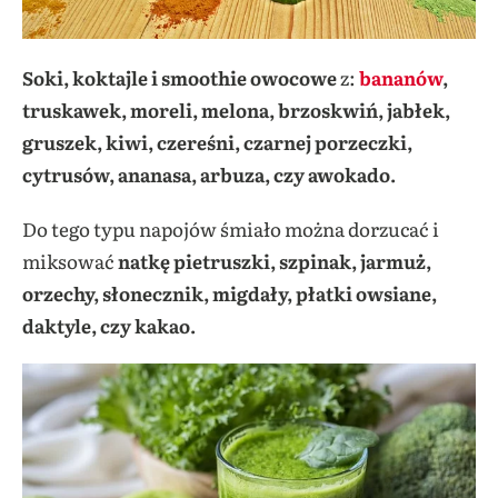
Soki, koktajle i smoothie owocowe
z:
bananów
,
truskawek, moreli, melona, brzoskwiń, jabłek,
gruszek, kiwi, czereśni, czarnej porzeczki,
cytrusów, ananasa, arbuza, czy awokado.
Do tego typu napojów śmiało można dorzucać i
miksować
natkę pietruszki, szpinak, jarmuż,
orzechy, słonecznik, migdały, płatki owsiane,
daktyle, czy kakao.