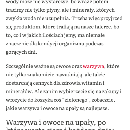
wody może nie wystarczyć, bo wraz z potem
tracimy nie tylko płyny, ale i minerały, których
zwykła woda nie uzupełnia. Trzeba więc przyjrzeć
się produktom, które trafiają na nasze talerze, bo
to, co i w jakich ilościach jemy, ma niemałe
znaczenie dla kondycji organizmu podczas
gorących dni.
Szczególnie ważne są owoce oraz
warzywa
, które
nie tylko znakomicie nawadniają, ale także
dostarczają cennych dla zdrowia witamin i
minerałów. Ale zanim wybierzecie się na zakupy i
włożycie do koszyka coś “zielonego”, zobaczcie,
jakie warzywa i owoce na upały są najlepsze.
Warzywa i owoce na upały, po
które warto sięgać każdego dnia: