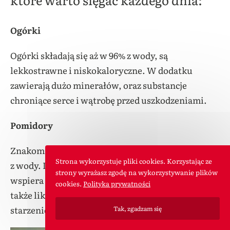
Ogórki
Ogórki składają się aż w 96% z wody, są
lekkostrawne i niskokaloryczne. W dodatku
zawierają dużo minerałów, oraz substancje
chroniące serce i wątrobę przed uszkodzeniami.
Pomidory
Znakomite na upał, ponieważ składają się aż w 95%
Strona wykorzystuje pliki cookies. Korzystając ze
z wody. Dostarczają też dużą ilość potasu, który
strony wyrażasz zgodę na wykorzystywanie plików
wspiera pracę serca i innych mięśni. Zawierają
cookies.
Polityka prywatności
także likopen, który chroni nie tylko przed
starzeniem, ale i nowotworami.
Tak, zgadzam się