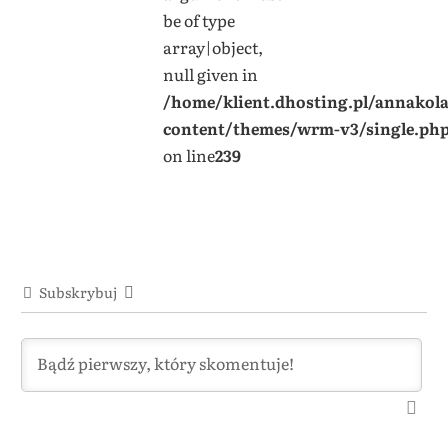
be of type
array|object,
null given in
/home/klient.dhosting.pl/annakol
content/themes/wrm-v3/single.ph
on line
239
Subskrybuj