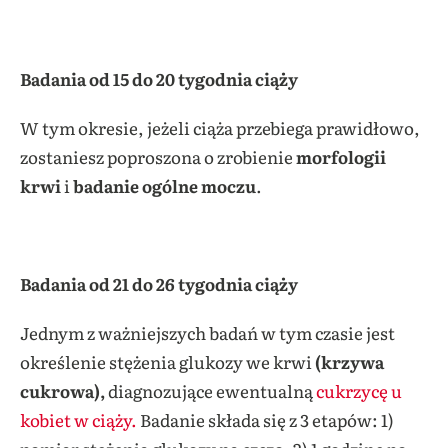
Badania od 15 do 20 tygodnia ciąży
W tym okresie, jeżeli ciąża przebiega prawidłowo,
zostaniesz poproszona o zrobienie
morfologii
krwi
i
badanie ogólne moczu
.
Badania od 21 do 26 tygodnia ciąży
Jednym z ważniejszych badań w tym czasie jest
określenie stężenia glukozy we krwi
(krzywa
cukrowa),
diagnozujące ewentualną
cukrzycę u
kobiet w ciąży.
Badanie składa się z 3 etapów: 1)