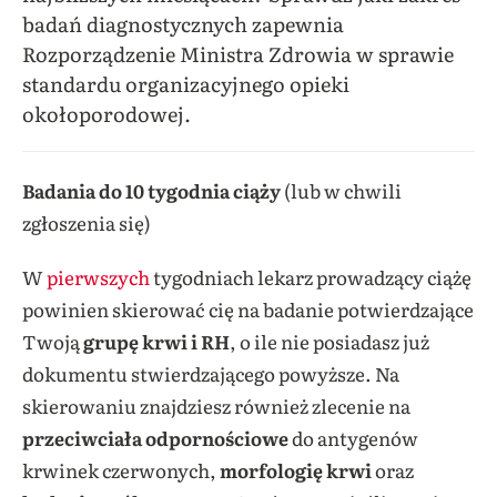
badań diagnostycznych zapewnia
Rozporządzenie Ministra Zdrowia w sprawie
standardu organizacyjnego opieki
okołoporodowej.
Badania do 10 tygodnia ciąży
(lub w chwili
zgłoszenia się)
W
pierwszych
tygodniach lekarz prowadzący ciążę
powinien skierować cię na badanie potwierdzające
Twoją
grupę krwi i RH
, o ile nie posiadasz już
dokumentu stwierdzającego powyższe. Na
skierowaniu znajdziesz również zlecenie na
przeciwciała odpornościowe
do antygenów
krwinek czerwonych,
morfologię krwi
oraz