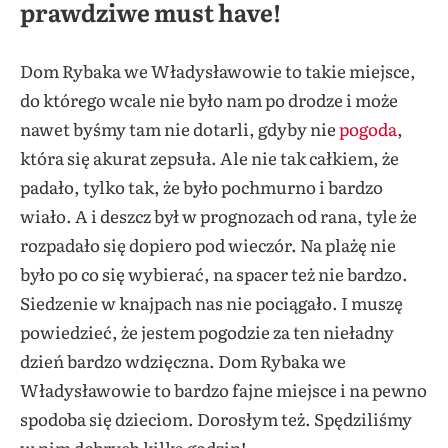
prawdziwe must have!
Dom Rybaka we Władysławowie to takie miejsce,
do którego wcale nie było nam po drodze i może
nawet byśmy tam nie dotarli, gdyby nie
pogoda
,
która się akurat zepsuła. Ale nie tak całkiem, że
padało, tylko tak, że było pochmurno i bardzo
wiało. A i deszcz był w prognozach od rana, tyle że
rozpadało się dopiero pod wieczór. Na plażę nie
było po co się wybierać, na spacer też nie bardzo.
Siedzenie w knajpach nas nie pociągało. I muszę
powiedzieć, że jestem pogodzie za ten nieładny
dzień bardzo wdzięczna. Dom Rybaka we
Władysławowie to bardzo fajne miejsce i na pewno
spodoba się dzieciom. Dorosłym też. Spędziliśmy
w nim dobrych kilka godzin!