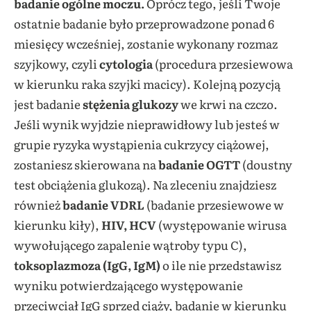
badanie ogólne moczu.
Oprócz tego, jeśli Twoje
ostatnie badanie było przeprowadzone ponad 6
miesięcy wcześniej, zostanie wykonany rozmaz
szyjkowy, czyli
cytologia
(procedura przesiewowa
w kierunku raka szyjki macicy). Kolejną pozycją
jest badanie
stężenia glukozy
we krwi na czczo.
Jeśli wynik wyjdzie nieprawidłowy lub jesteś w
grupie ryzyka wystąpienia cukrzycy ciążowej,
zostaniesz skierowana na
badanie OGTT
(doustny
test obciążenia glukozą). Na zleceniu znajdziesz
również
badanie VDRL
(badanie przesiewowe w
kierunku kiły),
HIV, HCV
(występowanie wirusa
wywołującego zapalenie wątroby typu C),
toksoplazmoza (IgG, IgM)
o ile nie przedstawisz
wyniku potwierdzającego występowanie
przeciwciał IgG sprzed ciąży, badanie w kierunku