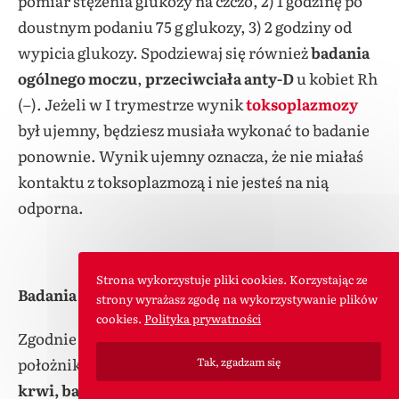
pomiar stężenia glukozy na czczo, 2) 1 godzinę po
doustnym podaniu 75 g glukozy, 3) 2 godziny od
wypicia glukozy. Spodziewaj się również
badania
ogólnego moczu
,
przeciwciała anty-D
u kobiet Rh
(–). Jeżeli w I trymestrze wynik
toksoplazmozy
był ujemny, będziesz musiała wykonać to badanie
ponownie. Wynik ujemny oznacza, że nie miałaś
kontaktu z toksoplazmozą i nie jesteś na nią
odporna.
Strona wykorzystuje pliki cookies. Korzystając ze
Badania od 27 do 32 tygodnia ciąży
strony wyrażasz zgodę na wykorzystywanie plików
cookies.
Polityka prywatności
Zgodnie z kalendarzem badań w ciąży, ginekolog-
położnik zaleci ponowne sprawdzenie
morfologii
Tak, zgadzam się
krwi, badanie ogólne moczu, przeciwciała anty-D