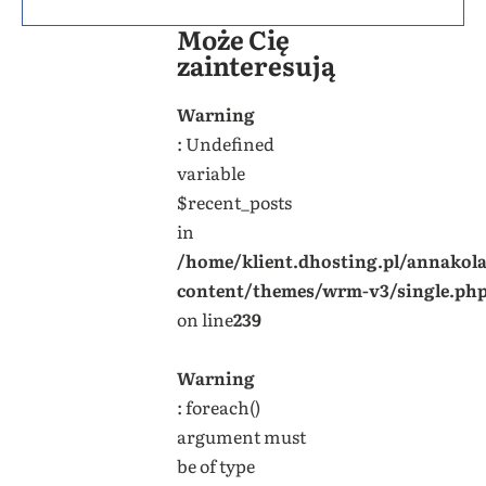
Może Cię
zainteresują
Warning
: Undefined
variable
$recent_posts
in
/home/klient.dhosting.pl/annakol
content/themes/wrm-v3/single.ph
on line
239
Warning
: foreach()
argument must
be of type