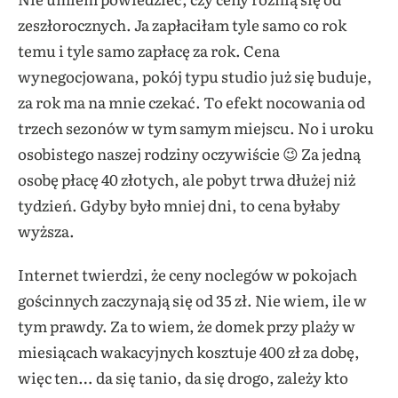
zeszłorocznych. Ja zapłaciłam tyle samo co rok
temu i tyle samo zapłacę za rok. Cena
wynegocjowana, pokój typu studio już się buduje,
za rok ma na mnie czekać. To efekt nocowania od
trzech sezonów w tym samym miejscu. No i uroku
osobistego naszej rodziny oczywiście 😉 Za jedną
osobę płacę 40 złotych, ale pobyt trwa dłużej niż
tydzień. Gdyby było mniej dni, to cena byłaby
wyższa.
Internet twierdzi, że ceny noclegów w pokojach
gościnnych zaczynają się od 35 zł. Nie wiem, ile w
tym prawdy. Za to wiem, że domek przy plaży w
miesiącach wakacyjnych kosztuje 400 zł za dobę,
więc ten… da się tanio, da się drogo, zależy kto