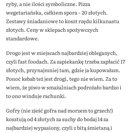
ryby, a nie ilości symboliczne. Pizza
wegetariańska, całkiem spora – 20 złotych.
Zestawy śniadaniowe to koszt rzędu kilkunastu
złotych. Ceny w sklepach spożywczych
standardowe.
Drogo jest w miejscach najbardziej obleganych,
czyli fast foodach. Za zapiekankę trzeba zapłacić 17
złotych, przynajmniej tam, gdzie ja kupowałam.
Ponoć kebab też jest drogi, tego nie wiem. Za to
wiem, że piwo w smażalniach podrożało bardzo i
to ono winduje rachunki.
Gofry (nie zjeść gofra nad morzem to grzech!)
kosztują od 4 złotych za suchy do bodaj 14 za
najbardziej wypasiony, czyli z bitą śmietaną i