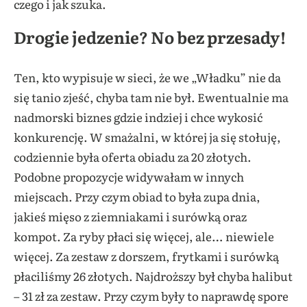
czego i jak szuka.
Drogie jedzenie? No bez przesady!
Ten, kto wypisuje w sieci, że we „Władku” nie da
się tanio zjeść, chyba tam nie był. Ewentualnie ma
nadmorski biznes gdzie indziej i chce wykosić
konkurencję. W smażalni, w której ja się stołuję,
codziennie była oferta obiadu za 20 złotych.
Podobne propozycje widywałam w innych
miejscach. Przy czym obiad to była zupa dnia,
jakieś mięso z ziemniakami i surówką oraz
kompot. Za ryby płaci się więcej, ale… niewiele
więcej. Za zestaw z dorszem, frytkami i surówką
płaciliśmy 26 złotych. Najdroższy był chyba halibut
– 31 zł za zestaw. Przy czym były to naprawdę spore