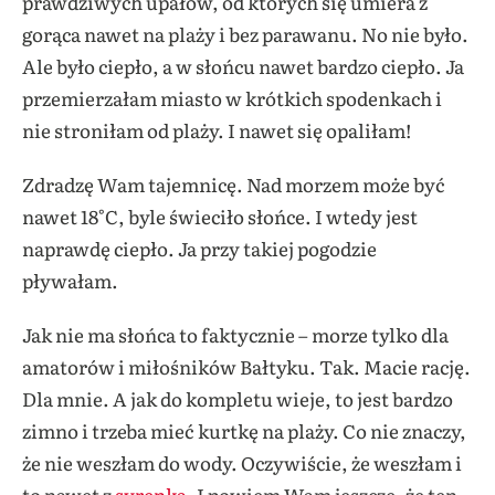
prawdziwych upałów, od których się umiera z
gorąca nawet na plaży i bez parawanu. No nie było.
Ale było ciepło, a w słońcu nawet bardzo ciepło. Ja
przemierzałam miasto w krótkich spodenkach i
nie stroniłam od plaży. I nawet się opaliłam!
Zdradzę Wam tajemnicę. Nad morzem może być
nawet 18°C, byle świeciło słońce. I wtedy jest
naprawdę ciepło. Ja przy takiej pogodzie
pływałam.
Jak nie ma słońca to faktycznie – morze tylko dla
amatorów i miłośników Bałtyku. Tak. Macie rację.
Dla mnie. A jak do kompletu wieje, to jest bardzo
zimno i trzeba mieć kurtkę na plaży. Co nie znaczy,
że nie weszłam do wody. Oczywiście, że weszłam i
to nawet z
syrenką
. I powiem Wam jeszcze, że ten