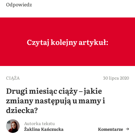
Odpowiedz
Czytaj kolejny artykuł:
CIĄŻA
30 lipca 2020
Drugi miesiąc ciąży – jakie
zmiany następują u mamy i
dziecka?
Autorka tekstu
Żaklina Kańczucka
Komentarze