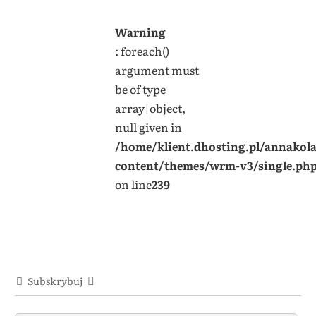
Warning
: foreach()
argument must
be of type
array|object,
null given in
/home/klient.dhosting.pl/annakol
content/themes/wrm-v3/single.ph
on line
239
Subskrybuj