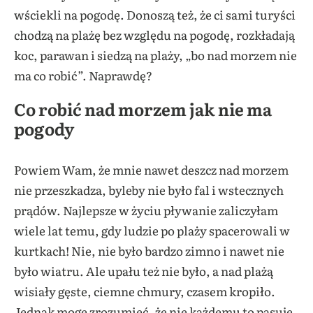
wściekli na pogodę. Donoszą też, że ci sami turyści
chodzą na plażę bez względu na pogodę, rozkładają
koc, parawan i siedzą na plaży, „bo nad morzem nie
ma co robić”. Naprawdę?
Co robić nad morzem jak nie ma
pogody
Powiem Wam, że mnie nawet deszcz nad morzem
nie przeszkadza, byleby nie było fal i wstecznych
prądów. Najlepsze w życiu pływanie zaliczyłam
wiele lat temu, gdy ludzie po plaży spacerowali w
kurtkach! Nie, nie było bardzo zimno i nawet nie
było wiatru. Ale upału też nie było, a nad plażą
wisiały gęste, ciemne chmury, czasem kropiło.
Jednak mogę zrozumieć, że nie każdemu to pasuje,