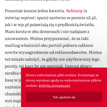
Pozostaje jeszcze jedna kwestia.
Reklamy
(a
mówiąc wprost: spam) zarówno w poczcie o2.pl,
jak i w wp.pl pojawiają się z prędkością światła.
Mam konta w obu domenach i nie nadążam z
usuwaniem. Można przypuszczać, że za taki
mailing właściciel obu portali pobiera całkiem
sowite wynagrodzenie od reklamodawców. Można
też śmiało założyć, że gdyby nie użytkownicy jego
poczty, tej kasy by nie zgarniał. Innymi słowy,
zarabia na nas. W tej sytuacji wyciąganie ręki po
Strona wykorzystuje pliki cookies. Korzystając ze
kasę w przypadku problemów technicznych jest co
strony wyrażasz zgodę na wykorzystywanie plików
cookies.
Polityka prywatności
najmniej nieetyczne. A tak naprawdę to jest
chamskie i tyle. Bo weźcie pod uwagę taką rzecz:
Tak, zgadzam się
mój mąż nie zapomniał hasła, ono nagle przestało