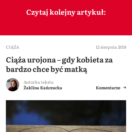
Czytaj kolejny artykuł:
CIĄŻA
12 sierpnia 2019
Ciąża urojona – gdy kobieta za
bardzo chce być matką
Autorka tekstu
Żaklina Kańczucka
Komentarze