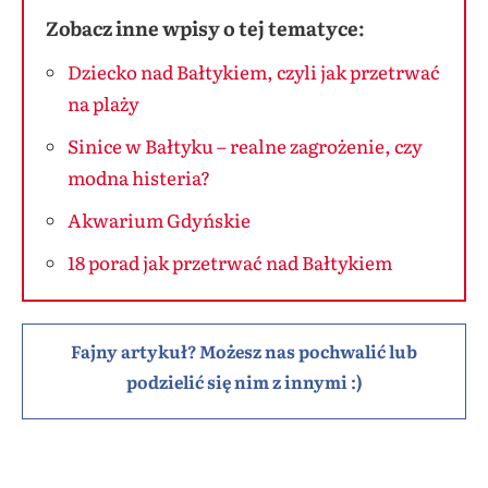
Zobacz inne wpisy o tej tematyce:
Dziecko nad Bałtykiem, czyli jak przetrwać
na plaży
Sinice w Bałtyku – realne zagrożenie, czy
modna histeria?
Akwarium Gdyńskie
18 porad jak przetrwać nad Bałtykiem
Fajny artykuł? Możesz nas pochwalić lub
podzielić się nim z innymi :)