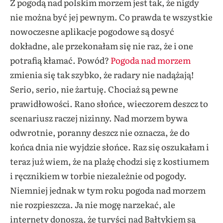
Z pogodą nad polskim morzem jest tak, że nigdy
nie można być jej pewnym. Co prawda te wszystkie
nowoczesne aplikacje pogodowe są dosyć
dokładne, ale przekonałam się nie raz, że i one
potrafią kłamać. Powód?
Pogoda nad morzem
zmienia się tak szybko, że radary nie nadążają!
Serio, serio, nie żartuję. Chociaż są pewne
prawidłowości. Rano słońce, wieczorem deszcz to
scenariusz raczej nizinny. Nad morzem bywa
odwrotnie, poranny deszcz nie oznacza, że do
końca dnia nie wyjdzie słońce. Raz się oszukałam i
teraz już wiem, że na plażę chodzi się z kostiumem
i ręcznikiem w torbie niezależnie od pogody.
Niemniej jednak w tym roku pogoda nad morzem
nie rozpieszcza. Ja nie mogę narzekać, ale
internety donoszą, że turyści nad Bałtykiem są