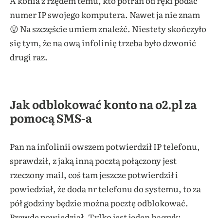
A konia z rzędem temu, kto potrafi od ręki podać
numer IP swojego komputera. Nawet ja nie znam
😛 Na szczęście umiem znaleźć. Niestety skończyło
się tym, że na ową infolinię trzeba było dzwonić
drugi raz.
Jak odblokować konto na o2.pl za
pomocą SMS-a
Pan na infolinii owszem potwierdził IP telefonu,
sprawdził, z jaką inną pocztą połączony jest
rzeczony mail, coś tam jeszcze potwierdził i
powiedział, że doda nr telefonu do systemu, to za
pół godziny będzie można pocztę odblokować.
Prawdę powiedział. Tylko jest jeden haczyk: