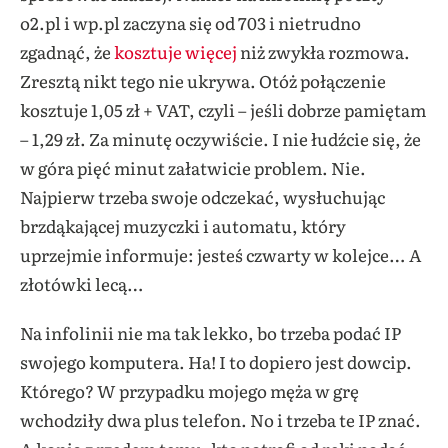
o2.pl i wp.pl zaczyna się od 703 i nietrudno
zgadnąć, że
kosztuje więcej
niż zwykła rozmowa.
Zresztą nikt tego nie ukrywa. Otóż połączenie
kosztuje 1,05 zł + VAT, czyli – jeśli dobrze pamiętam
– 1,29 zł. Za minutę oczywiście. I nie łudźcie się, że
w góra pięć minut załatwicie problem. Nie.
Najpierw trzeba swoje odczekać, wysłuchując
brzdąkającej muzyczki i automatu, który
uprzejmie informuje: jesteś czwarty w kolejce… A
złotówki lecą…
Na infolinii nie ma tak lekko, bo trzeba podać IP
swojego komputera. Ha! I to dopiero jest dowcip.
Którego? W przypadku mojego męża w grę
wchodziły dwa plus telefon. No i trzeba te IP znać.