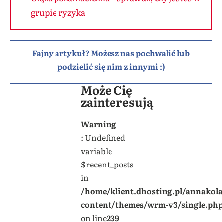
grupie ryzyka
Fajny artykuł? Możesz nas pochwalić lub
podzielić się nim z innymi :)
Może Cię
zainteresują
Warning
: Undefined
variable
$recent_posts
in
/home/klient.dhosting.pl/annakol
content/themes/wrm-v3/single.ph
on line
239