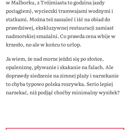
w Malborku, z Trójmiasta to godzina jazdy
pociągiem), wycieczki tramwajami wodnymi i
statkami. Można też zaszaleć i iść na obiad do
prawdziwej, ekskluzywnej restauracji zamiast
nadmorskiej smażalni. Co prawda cena wbije w
krzesło, no ale w końcu to urlop.
Ja wiem, że nad morze jeździ się po słońce,
opaleniznę, pływanie i skakanie na falach. Ale
doprawdy siedzenie na zimnej plaży i narzekanie
to chyba typowo polska rozrywka. Serio lepiej
narzekać, niż podjąć choćby minimalny wysiłek?