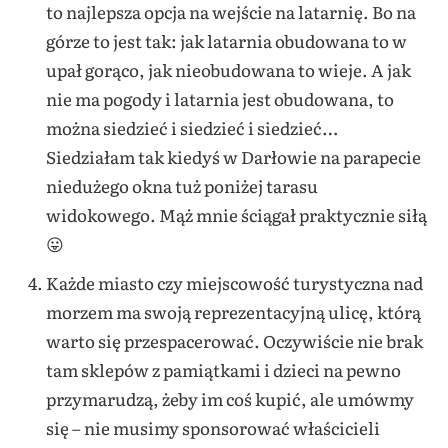
to najlepsza opcja na wejście na latarnię. Bo na
górze to jest tak: jak latarnia obudowana to w
upał gorąco, jak nieobudowana to wieje. A jak
nie ma pogody i latarnia jest obudowana, to
można siedzieć i siedzieć i siedzieć…
Siedziałam tak kiedyś w Darłowie na parapecie
niedużego okna tuż poniżej tarasu
widokowego. Mąż mnie ściągał praktycznie siłą
😛
Każde miasto czy miejscowość turystyczna nad
morzem ma swoją reprezentacyjną ulicę, którą
warto się przespacerować. Oczywiście nie brak
tam sklepów z pamiątkami i dzieci na pewno
przymarudzą, żeby im coś kupić, ale umówmy
się – nie musimy sponsorować właścicieli