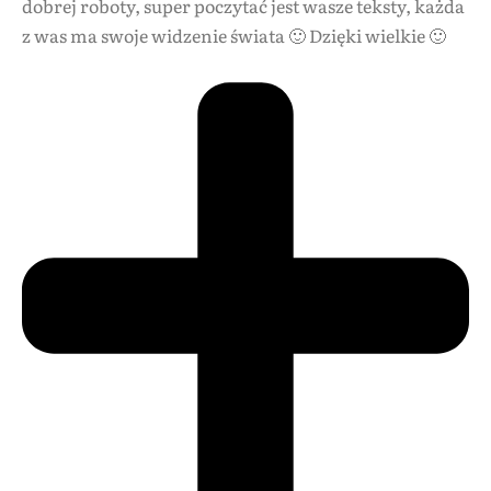
dobrej roboty, super poczytać jest wasze teksty, każda
z was ma swoje widzenie świata 🙂 Dzięki wielkie 🙂