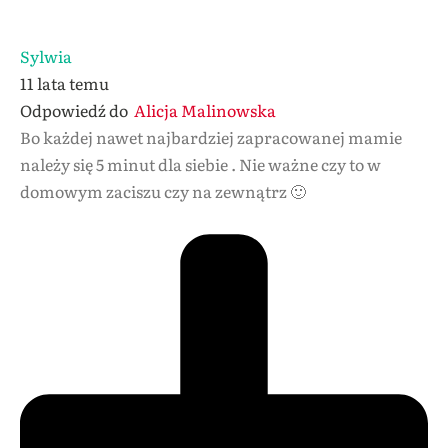
Sylwia
11 lata temu
Odpowiedź do
Alicja Malinowska
Bo każdej nawet najbardziej zapracowanej mamie
należy się 5 minut dla siebie . Nie ważne czy to w
domowym zaciszu czy na zewnątrz 🙂