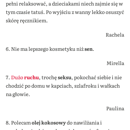
pełni relaksować, a dzieciakami niech zajmie się w
tym czasie tatuś. Po wyjściu z wanny lekko osuszyć
skórę ręcznikiem.
Rachela
6. Nie ma lepszego kosmetyku niż
sen
.
Mirella
7.
Dużo
ruchu
, trochę
seksu
, pokochać siebie i nie
chodzić po domu w kapciach, szlafroku i wałkach
na głowie.
Paulina
8. Polecam
olej kokosowy
do nawilżania i