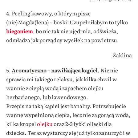
4. Peeling kawowy, o którym pisze
(nie)Magda(lena) – boski! Uzupełniłabym to tylko
bieganiem
, bo nic tak nie ujędrnia, odświeża,
odmładza jak porządny wysiłek na powietrzu.
Żaklina
5.
Aromatyczno – nawilżająca kąpiel
. Nic nie
sprawia mi takiego relaksu, jak kilka chwil w
wannie z ciepłą wodą i zapachem olejku
herbacianego, lub lawendowego.
Przepis na taką kąpiel jest banalny. Potrzebujecie
wannę wypełnioną ciepłą, lecz nie za gorącą wodą,
kilka kropel
olejku
oraz 2-3 łyżki oliwki dla
dziecka. Teraz wystarczy się już tylko zanurzyć i w