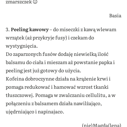
zmarszczek 😉
Basia
3.
P
eeling kawowy
– do miseczki z kawą wlewam
wrzątek (aż przykryje fusy) i czekam do
wystygnięcia.
Do zaparzonych fusów dodaję niewielką ilość
balsamu do ciała i mieszam aż powstanie papka i
peeling jest już gotowy do użycia.
Kofeina dobroczynne działa na krążenie krwi i
pomaga redukować i hamować wzrost tkanki
tłuszczowej. Pomaga w zwalczaniu cellulitu, a w
połączeniu z balsamem działa nawilżająco,
ujędrniająco i napinajaco.
(nie)Magda(lena)