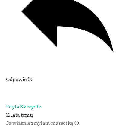
Odpowiedz
Edyta Skrzydło
11 lata temu
Ja wlasnie zmyłam maseczkę 😉