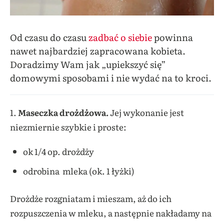
Od czasu do czasu
zadbać o siebie
powinna
nawet najbardziej zapracowana kobieta.
Doradzimy Wam jak „upiekszyć się”
domowymi sposobami i nie wydać na to kroci.
1.
Maseczka
drożdżowa.
Jej wykonanie jest
niezmiernie szybkie i proste:
ok 1/4 op. drożdży
odrobina mleka (ok. 1 łyżki)
Drożdże rozgniatam i mieszam, aż do ich
rozpuszczenia w mleku, a następnie nakładamy na