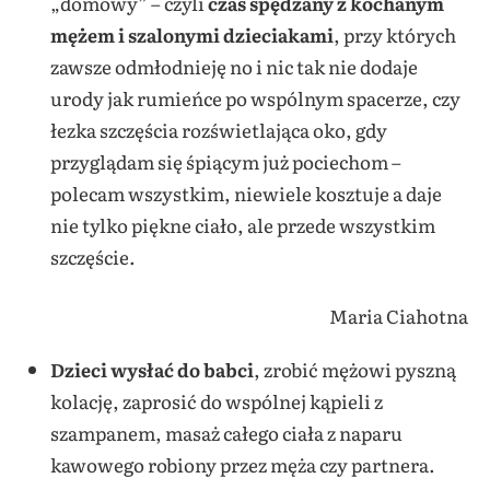
„domowy” – czyli
czas spędzany z kochanym
mężem i szalonymi dzieciakami
, przy których
zawsze odmłodnieję no i nic tak nie dodaje
urody jak rumieńce po wspólnym spacerze, czy
łezka szczęścia rozświetlająca oko, gdy
przyglądam się śpiącym już pociechom –
polecam wszystkim, niewiele kosztuje a daje
nie tylko piękne ciało, ale przede wszystkim
szczęście.
Maria Ciahotna
Dzieci wysłać do babci
, zrobić mężowi pyszną
kolację, zaprosić do wspólnej kąpi
eli z
szampanem, masaż całego ciała z naparu
kawowego robiony przez męża czy partnera.