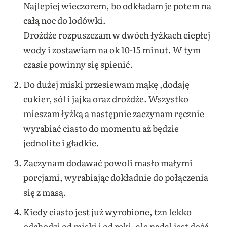
Najlepiej wieczorem, bo odkładam je potem na
całą noc do lodówki.
Drożdże rozpuszczam w dwóch łyżkach ciepłej
wody i zostawiam na ok 10-15 minut. W tym
czasie powinny się spienić.
Do dużej miski przesiewam mąkę ,dodaję
cukier, sól i jajka oraz drożdże.
Wszystko
mieszam łyżką a następnie zaczynam ręcznie
wyrabiać ciasto do momentu aż będzie
jednolite i gładkie.
Zaczynam dodawać powoli masło małymi
porcjami, wyrabiając dokładnie do połączenia
się z masą.
Kiedy ciasto jest już wyrobione, tzn lekko
odchodzi od miski i od ręki, ale nadal jest dość