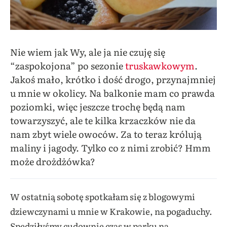
Nie wiem jak Wy, ale ja nie czuję się
“zaspokojona” po sezonie
truskawkowym
.
Jakoś mało, krótko i dość drogo, przynajmniej
u mnie w okolicy. Na balkonie mam co prawda
poziomki, więc jeszcze trochę będą nam
towarzyszyć, ale te kilka krzaczków nie da
nam zbyt wiele owoców.
Za to teraz królują
maliny i jagody. Tylko co z nimi zrobić? Hmm
może drożdżówka?
W ostatnią sobotę spotkałam się z blogowymi
dziewczynami u mnie w Krakowie, na pogaduchy.
Spędziłyśmy cudownie czas w parku na