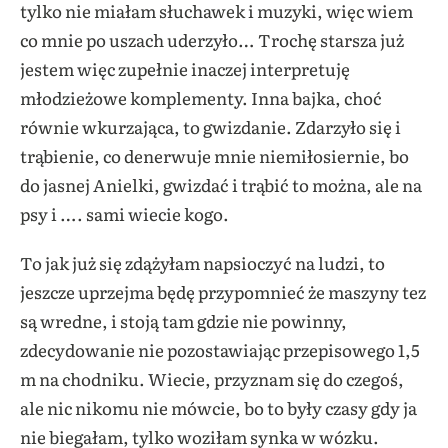
tylko nie miałam słuchawek i muzyki, więc wiem
co mnie po uszach uderzyło… Trochę starsza już
jestem więc zupełnie inaczej interpretuję
młodzieżowe komplementy. Inna bajka, choć
równie wkurzająca, to gwizdanie. Zdarzyło się i
trąbienie, co denerwuje mnie niemiłosiernie, bo
do jasnej Anielki, gwizdać i trąbić to można, ale na
psy i …. sami wiecie kogo.
To jak już się zdążyłam napsioczyć na ludzi, to
jeszcze uprzejma będę przypomnieć że maszyny tez
są wredne, i stoją tam gdzie nie powinny,
zdecydowanie nie pozostawiając przepisowego 1,5
m na chodniku. Wiecie, przyznam się do czegoś,
ale nic nikomu nie mówcie, bo to były czasy gdy ja
nie biegałam, tylko woziłam synka w wózku.