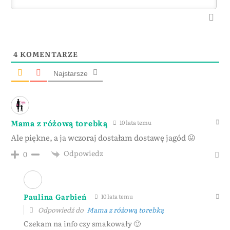
4
KOMENTARZE
Najstarsze
Mama z różową torebką
10 lata temu
Ale piękne, a ja wczoraj dostałam dostawę jagód 😛
Odpowiedz
0
Paulina Garbień
10 lata temu
Odpowiedź do
Mama z różową torebką
Czekam na info czy smakowały 🙂