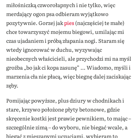
miłośniczką czworołapnych i nie tylko, więc
merdający ogon psa odbieram wyjątkowo
pozytywnie. Gorzej jak
pies
(najczęściej te małe)
chce towarzyszyć mojemu biegowi, umilając mi
czas ujadaniem i próbą złapania nogi. Staram się
wtedy ignorować w duchu, wyzywając
nieobecnych właścicieli, ale przychodzi mi na myśl
groźba „bo jak ci kopa zasunę” … Wiadomo, myśli i
marzenia cła nie płacą, więc biegnę dalej zaciskając
zęby.
Pomijając powyższe, plus dziury w chodnikach i
stare, krzywo położone płyty betonowe, gdzie
skręcenie kostki jest prawie pewnikiem, to mając –
szczególnie zimą – do wyboru, nie biegać wcale, a
biegać z mieszanymi uczuciami, wybieram to