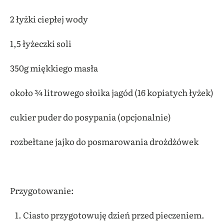
2 łyżki ciepłej wody
1,5 łyżeczki soli
350g miękkiego masła
około ¾ litrowego słoika jagód (16 kopiatych łyżek)
cukier puder do posypania (opcjonalnie)
rozbełtane jajko do posmarowania drożdżówek
Przygotowanie:
Ciasto przygotowuję dzień przed pieczeniem.