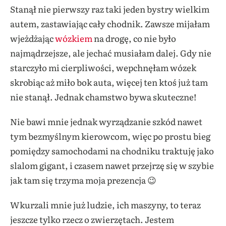
Stanął nie pierwszy raz taki jeden bystry wielkim
autem, zastawiając cały chodnik. Zawsze mijałam
wjeżdżając
wózkiem
na drogę, co nie było
najmądrzejsze, ale jechać musiałam dalej. Gdy nie
starczyło mi cierpliwości, wepchnęłam wózek
skrobiąc aż miło bok auta, więcej ten ktoś już tam
nie stanął. Jednak chamstwo bywa skuteczne!
Nie bawi mnie jednak wyrządzanie szkód nawet
tym bezmyślnym kierowcom, więc po prostu bieg
pomiędzy samochodami na chodniku traktuję jako
slalom gigant, i czasem nawet przejrzę się w szybie
jak tam się trzyma moja prezencja 😉
Wkurzali mnie już ludzie, ich maszyny, to teraz
jeszcze tylko rzecz o zwierzętach. Jestem