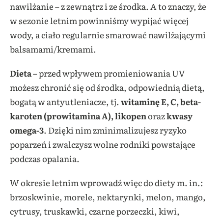
nawilżanie – z zewnątrz i ze środka. A to znaczy, że
w sezonie letnim powinniśmy wypijać więcej
wody, a ciało regularnie smarować nawilżającymi
balsamami/kremami.
Dieta
– przed wpływem promieniowania UV
możesz chronić się od środka, odpowiednią dietą,
bogatą w antyutleniacze, tj.
witaminę E, C, beta-
karoten (prowitamina A), likopen
oraz
kwasy
omega-3
. Dzięki nim zminimalizujesz ryzyko
poparzeń i zwalczysz wolne rodniki powstające
podczas opalania.
W okresie letnim wprowadź więc do diety m. in.:
brzoskwinie, morele, nektarynki, melon, mango,
cytrusy, truskawki, czarne porzeczki, kiwi,