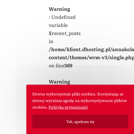
Warning
: Undefined
variable
$recent_posts
in
/home/klient.dhosting.pl/annakol
content/themes/wrm-v3/single.ph
on line
369
Warning
: foreach()
Strona wykorzystuje pliki cookies. Korzystając ze
argument must
strony wyrażasz zgodę na wykorzystywanie plików
be of type
cookies.
Polityka prywatności
array|object,
null given in
Tak, zgadzam się
/home/klient.dhosting.pl/annakol