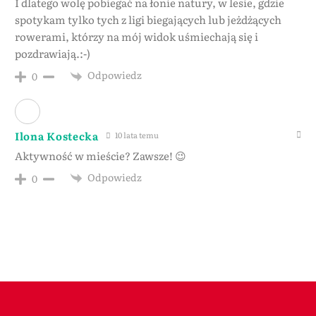
I dlatego wolę pobiegać na łonie natury, w lesie, gdzie
spotykam tylko tych z ligi biegających lub jeżdżących
rowerami, którzy na mój widok uśmiechają się i
pozdrawiają.:-)
Odpowiedz
0
Ilona Kostecka
10 lata temu
Aktywność w mieście? Zawsze! 😉
Odpowiedz
0