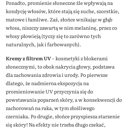
Ponadto, promienie słoneczne źle wpływają na
kondycję włosów, które stają się suche, szorstkie,
matowe i łamliwe. Zaś, słońce wnikając w głąb
włosa, niszczy zawartą w nim melaninę, przez co
włosy płowieją (tyczy się to zarówno tych
naturalnych, jak i farbowanych).
Kremy z filtrem UV
– kosmetyki z blokerami
słonecznymi, to obok nakrycia głowy, podstawa
dla zachowania zdrowia i urody.
Po pierwsze
dlatego, że nadmierna ekspozycja na
promieniowanie UV przyczynia się do
powstawania poparzeń skóry, a w konsekwencji do
zachorowań na raka, w tym złośliwego
czerniaka.
Po drugie, słońce przyspiesza starzenie
się skóry! Na efekty nie trzeba długo czekać,