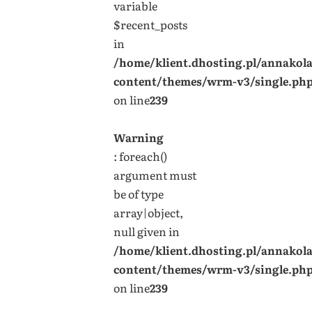
variable
$recent_posts
in
/home/klient.dhosting.pl/annakol
content/themes/wrm-v3/single.ph
on line
239
Warning
: foreach()
argument must
be of type
array|object,
null given in
/home/klient.dhosting.pl/annakol
content/themes/wrm-v3/single.ph
on line
239