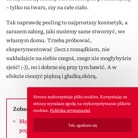
– tylko na twarz, czy na całe ciało.
Tak naprawdę peeling to najprostszy kosmetyk, a
zarazem zabieg, jaki możemy same stworzyć, we
własnym domu. Trzeba próbować,
eksperymentować (lecz z rozsądkiem, nie
nakładajcie na siebie czegoś, czego nie mogłybyście
zjeść! ;-)), no i dobrze się przy tym bawić. A w
efekcie cieszyć piękną i gładką skórą.
Strona wykorzystuje pliki cookies. Korzystając ze
strony wyrażasz zgodę na wykorzystywanie plików
Zobacz inne wpisy o tej tematyce:
cookies.
Polityka prywatności
Błędy w pielęgnacji urody, które
Tak, zgadzam się
popełniasz każdego dnia