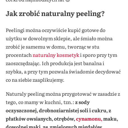
Jak zrobić naturalny peeling?
Peelingi można oczywiście kupić gotowe do
użytku w dowolnym sklepie, ale śmiało można
zrobić je samemu w domu, tworząc w stu
procentach
naturalny kosmetyk
i sporo przy tym
zaoszczędzając. Ich produkcja jest banalna i
szybka, a przy tym pozwala świadomie decydować
co na siebie zaaplikujemy.
Naturaly peeling można przygotować w zasadzie z
tego, co mamy w kuchni, tzn.:
z sody
oczyszczonej, drobnoziarnistej soli i cukru, z
płatków owsianych, otrębów,
cynamonu,
maku,
dowolnej mąki, ze zmielonych migdałów,