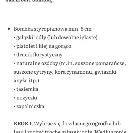
Bombka styropianowa min. 8 cm
• gałązki jodły (lub dowolne
iglaste)
• pistolet i klej na gorąco
• drucik florystyczny
• naturalne ozdoby (m.in. suszone pomarańcze,
suszone cytryny, kora cynamonu, gwiazdki
anyżu itp.)
• tasiemka
• nożyczki
• zapalniczka
KROK 1.
Wybrać się do własnego ogródka lub
lasu i zdobyć trochę gałązek jodły. Według mnie