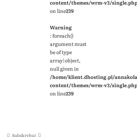
content/themes/wrm-v3/single.ph
on line
239
Warning
: foreach()
argument must
be of type
array|object,
null given in
/home/klient.dhosting.pl/annakol
content/themes/wrm-v3/single.ph
on line
239
Subskrybuj