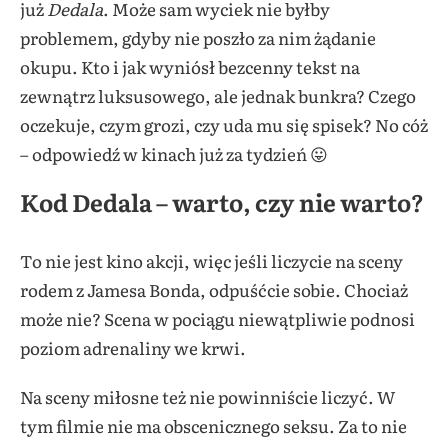
już
Dedala
. Może sam wyciek nie byłby
problemem, gdyby nie poszło za nim żądanie
okupu. Kto i jak wyniósł bezcenny tekst na
zewnątrz luksusowego, ale jednak bunkra? Czego
oczekuje, czym grozi, czy uda mu się spisek? No cóż
– odpowiedź w kinach już za tydzień 😛
Kod Dedala – warto, czy nie warto?
To nie jest kino akcji, więc jeśli liczycie na sceny
rodem z Jamesa Bonda, odpuśćcie sobie. Chociaż
może nie? Scena w pociągu niewątpliwie podnosi
poziom adrenaliny we krwi.
Na sceny miłosne też nie powinniście liczyć. W
tym filmie nie ma obscenicznego seksu. Za to nie