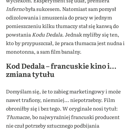
wyciekom. Eksperyment się udał, premiera
Inferno
była sukcesem. Natomiast sam pomysł
odizolowania i zmuszenia do pracy w jednym
pomieszczeniu kilku tłumaczy stał się kanwą do
powstania
Kodu Dedala
. Jednak myliłby się ten,
kto by przypuszczał, że praca tłumacza jest nudna i
monotonna, a sam film banalny.
Kod Dedala – francuskie kino i…
zmiana tytułu
Domyślam się, że to zabieg marketingowy i może
nawet trafiony, niemniej… niepotrzebny. Film
obroniłby się i bez tego. W oryginale nosi tytuł:
Tłumacze
, bo najwyraźniej francuski producent
nie czuł potrzeby sztucznego podbijania