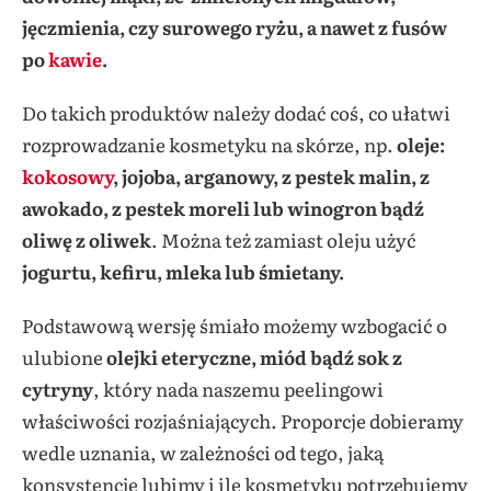
jęczmienia, czy surowego ryżu, a nawet z fusów
po
kawie
.
Do takich produktów należy dodać coś, co ułatwi
rozprowadzanie kosmetyku na skórze, np.
oleje:
kokosowy
, jojoba, arganowy, z pestek malin, z
awokado, z pestek moreli lub winogron bądź
oliwę z oliwek
. Można też zamiast oleju użyć
jogurtu, kefiru, mleka lub śmietany.
Podstawową wersję śmiało możemy wzbogacić o
ulubione
olejki eteryczne, miód bądź sok z
cytryny
, który nada naszemu peelingowi
właściwości rozjaśniających. Proporcje dobieramy
wedle uznania, w zależności od tego, jaką
konsystencję lubimy i ile kosmetyku potrzebujemy