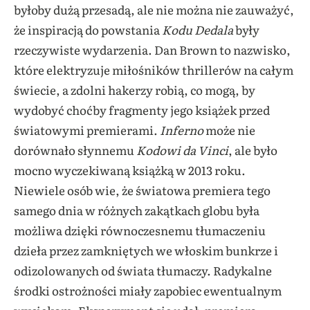
byłoby dużą przesadą, ale nie można nie zauważyć,
że inspiracją do powstania
Kodu Dedala
były
rzeczywiste wydarzenia. Dan Brown to nazwisko,
które elektryzuje miłośników thrillerów na całym
świecie, a zdolni hakerzy robią, co mogą, by
wydobyć choćby fragmenty jego książek przed
światowymi premierami.
Inferno
może nie
dorównało słynnemu
Kodowi da Vinci
, ale było
mocno wyczekiwaną książką w 2013 roku.
Niewiele osób wie, że światowa premiera tego
samego dnia w różnych zakątkach globu była
możliwa dzięki równoczesnemu tłumaczeniu
dzieła przez zamkniętych we włoskim bunkrze i
odizolowanych od świata tłumaczy. Radykalne
środki ostrożności miały zapobiec ewentualnym