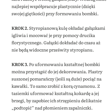
najlepiej współpracuje plastycznie (dzięki
swojej giętkości) przy formowaniu bombki.
KROK 2.
Styropianową kulę okładać gałązkami
igliwia i mocować je przy pomocy drucika
florystycznego. Gałązki dokładać do czasu aż
nie będą widoczne prześwity styropianu.
KROK 3.
Po
uformowaniu kształtnej bombki
można przystąpić do jej dekorowania. Plastry
suszonej pomarańczy (jeśli są duże) pociąć
na
kawałki. To samo zrobić z korą cynamonu. Z
tasiemki uformować kształtną kokardę a jej
brzegi, by zapobiec ich strzępieniu delikatnie
„podtopić” nad płomieniem zapalniczki.