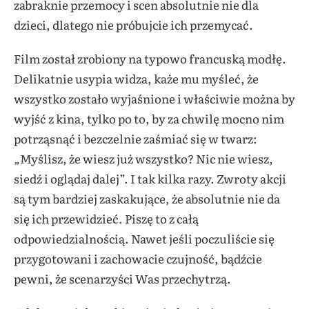
zabraknie przemocy i scen absolutnie nie dla
dzieci, dlatego nie próbujcie ich przemycać.
Film został zrobiony na typowo francuską modłę.
Delikatnie usypia widza, każe mu myśleć, że
wszystko zostało wyjaśnione i właściwie można by
wyjść z kina, tylko po to, by za chwilę mocno nim
potrząsnąć i bezczelnie zaśmiać się w twarz:
„Myślisz, że wiesz już wszystko? Nic nie wiesz,
siedź i oglądaj dalej”. I tak kilka razy. Zwroty akcji
są tym bardziej zaskakujące, że absolutnie nie da
się ich przewidzieć. Piszę to z całą
odpowiedzialnością. Nawet jeśli poczuliście się
przygotowani i zachowacie czujność, bądźcie
pewni, że scenarzyści Was przechytrzą.