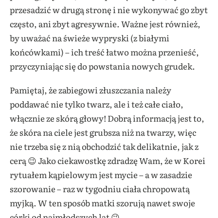
przesadzić w drugą stronę i nie wykonywać go zbyt
często, ani zbyt agresywnie. Ważne jest również,
by uważać na świeże wypryski (z białymi
końcówkami) – ich treść łatwo można przenieść,
przyczyniając się do powstania nowych grudek.
Pamiętaj, że zabiegowi złuszczania należy
poddawać nie tylko twarz, ale i też całe ciało,
włącznie ze skórą głowy! Dobrą informacją jest to,
że skóra na ciele jest grubsza niż na twarzy, więc
nie trzeba się z nią obchodzić tak delikatnie, jak z
cerą 😉 Jako ciekawostkę zdradzę Wam, że w Korei
rytuałem kąpielowym jest mycie – a w zasadzie
szorowanie – raz w tygodniu ciała chropowatą
myjką. W ten sposób matki szorują nawet swoje
córki od najmłodszych lat 😉