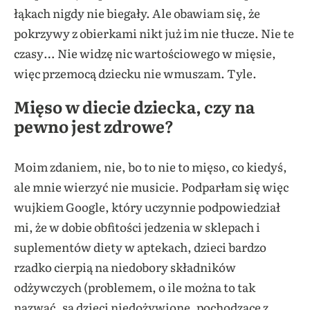
łąkach nigdy nie biegały. Ale obawiam się, że
pokrzywy z obierkami nikt już im nie tłucze. Nie te
czasy… Nie widzę nic wartościowego w mięsie,
więc przemocą dziecku nie wmuszam. Tyle.
Mięso w diecie dziecka, czy na
pewno jest zdrowe?
Moim zdaniem, nie, bo to nie to mięso, co kiedyś,
ale mnie wierzyć nie musicie. Podparłam się więc
wujkiem Google, który uczynnie podpowiedział
mi, że w dobie obfitości jedzenia w sklepach i
suplementów diety w aptekach, dzieci bardzo
rzadko cierpią na niedobory składników
odżywczych (problemem, o ile można to tak
nazwać, są dzieci niedożywione, pochodzące z