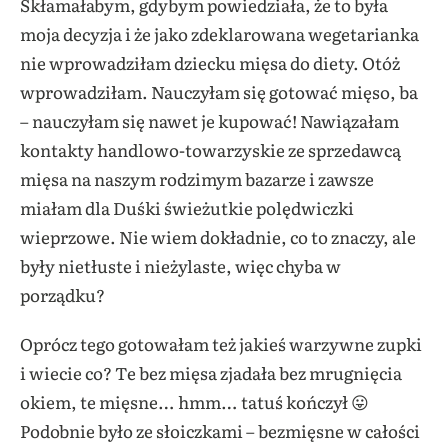
Skłamałabym, gdybym powiedziała, że to była
moja decyzja i że jako zdeklarowana wegetarianka
nie wprowadziłam dziecku mięsa do diety. Otóż
wprowadziłam. Nauczyłam się gotować mięso, ba
– nauczyłam się nawet je kupować! Nawiązałam
kontakty handlowo-towarzyskie ze sprzedawcą
mięsa na naszym rodzimym bazarze i zawsze
miałam dla Duśki świeżutkie polędwiczki
wieprzowe. Nie wiem dokładnie, co to znaczy, ale
były nietłuste i nieżylaste, więc chyba w
porządku?
Oprócz tego gotowałam też jakieś warzywne zupki
i wiecie co? Te bez mięsa zjadała bez mrugnięcia
okiem, te mięsne… hmm… tatuś kończył 😛
Podobnie było ze słoiczkami – bezmięsne w całości