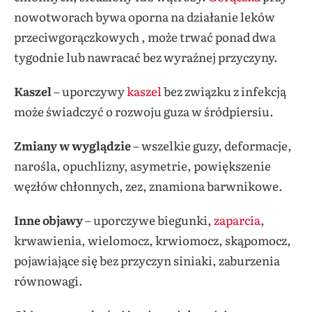
nowotworach bywa oporna na działanie leków
przeciwgorączkowych , może trwać ponad dwa
tygodnie lub nawracać bez wyraźnej przyczyny.
Kaszel
– uporczywy
kaszel
bez związku z infekcją
może świadczyć o rozwoju guza w śródpiersiu.
Zmiany w wyglądzie
– wszelkie guzy, deformacje,
narośla, opuchlizny, asymetrie, powiększenie
węzłów chłonnych, zez, znamiona barwnikowe.
Inne objawy
– uporczywe biegunki,
zaparcia
,
krwawienia, wielomocz, krwiomocz, skąpomocz,
pojawiające się bez przyczyn siniaki, zaburzenia
równowagi.