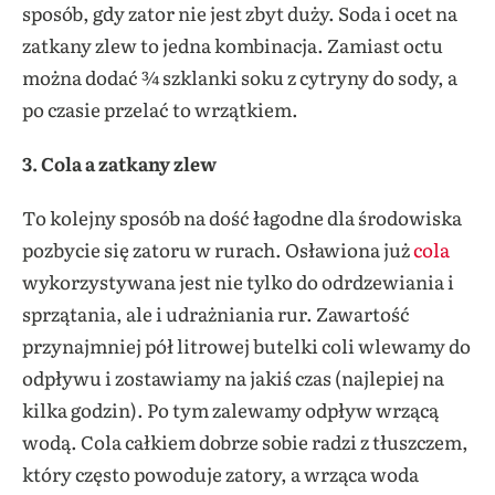
sposób, gdy zator nie jest zbyt duży. Soda i ocet na
zatkany zlew to jedna kombinacja. Zamiast octu
można dodać ¾ szklanki soku z cytryny do sody, a
po czasie przelać to wrzątkiem.
3. Cola a zatkany zlew
To kolejny sposób na dość łagodne dla środowiska
pozbycie się zatoru w rurach. Osławiona już
cola
wykorzystywana jest nie tylko do odrdzewiania i
sprzątania, ale i udrażniania rur. Zawartość
przynajmniej pół litrowej butelki coli wlewamy do
odpływu i zostawiamy na jakiś czas (najlepiej na
kilka godzin). Po tym zalewamy odpływ wrzącą
wodą. Cola całkiem dobrze sobie radzi z tłuszczem,
który często powoduje zatory, a wrząca woda