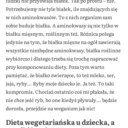
ludzki nie przyswaja białek. Tak po prostu – nie.
Potrzebujemy nie tyle białek, ile znajdujących się
w nich aminokwasów. To z nich organizm sam
sobie buduje białka. A aminokwasy są nie tylko w
białku mięsnym, roślinnym też. Różnica polega
jedynie na tym, że białka mięsne na ogół zawierają
wszystkie niezbędne aminokwasy, białka roślinne
wybiórczo i dlatego trzeba się trochę napracować
przy komponowaniu diety. Poza tym warto
pamiętać, że białko zwierzęce, to też mleko, ser,
jaja, ryby… Ryby moje dziecko je. Ja też. To taki
kompromis. Chociaż ostatnio coś mi płakała, że
nie chce jeść ryb, bo one kiedyś pływały… będzie
dorosła, przejdzie na weganizm jak nic!
Dieta wegetariańska u dziecka, a