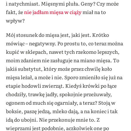
i natychmiast. Mięsnymi pluła. Geny? Czy może
fakt, że
nie jadłam mięsa w ciąży
miał na to
wpływ?
Mój stosunek do mięsa jest, jaki jest. Krótko
mówiąc – negatywny. Po prostu to, co teraz można
kupić w sklepach, nawet tych rzekomo lepszych,
moim zdaniem nie zasługuje na miano mięsa. To
jakiś substytut, który może przez chwilę koło
mięsa leżał, a może i nie. Sporo zmieniło się już na
etapie hodowli zwierząt. Kiedyś krówki po łące
chodziły, trawkę jadły, spokojnie przeżuwały,
ogonem od much się ogarniały, a teraz? Stoją w
boksie, paszę jedzą, mleko dają, a na koniec i tak
idą do ubojni. Nie przekonuje mnie to. Z
wieprzami jest podobnie, aczkolwiek one po