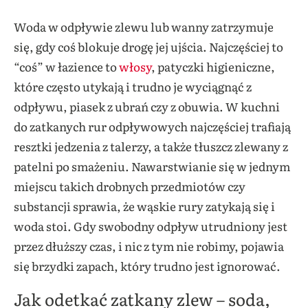
Woda w odpływie zlewu lub wanny zatrzymuje
się, gdy coś blokuje drogę jej ujścia. Najczęściej to
“coś” w łazience to
włosy
, patyczki higieniczne,
które często utykają i trudno je wyciągnąć z
odpływu, piasek z ubrań czy z obuwia. W kuchni
do zatkanych rur odpływowych najczęściej trafiają
resztki jedzenia z talerzy, a także tłuszcz zlewany z
patelni po smażeniu. Nawarstwianie się w jednym
miejscu takich drobnych przedmiotów czy
substancji sprawia, że wąskie rury zatykają się i
woda stoi. Gdy swobodny odpływ utrudniony jest
przez dłuższy czas, i nic z tym nie robimy, pojawia
się brzydki zapach, który trudno jest ignorować.
Jak odetkać zatkany zlew – soda,