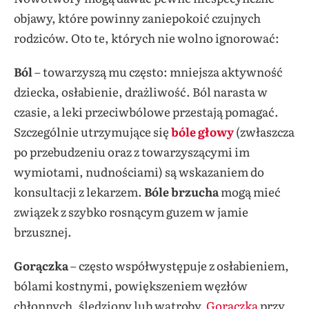
objawy, które powinny zaniepokoić czujnych
rodziców. Oto te, których nie wolno ignorować:
Ból
– towarzyszą mu często: mniejsza aktywność
dziecka, osłabienie, drażliwość. Ból narasta w
czasie, a leki przeciwbólowe przestają pomagać.
Szczególnie utrzymujące się
bóle głowy
(zwłaszcza
po przebudzeniu oraz z towarzyszącymi im
wymiotami, nudnościami) są wskazaniem do
konsultacji z lekarzem.
Bóle brzucha
mogą mieć
związek z szybko rosnącym guzem w jamie
brzusznej.
Gorączka
– często współwystępuje z osłabieniem,
bólami kostnymi, powiększeniem węzłów
chłonnych, śledziony lub wątroby.
Gorączka
przy