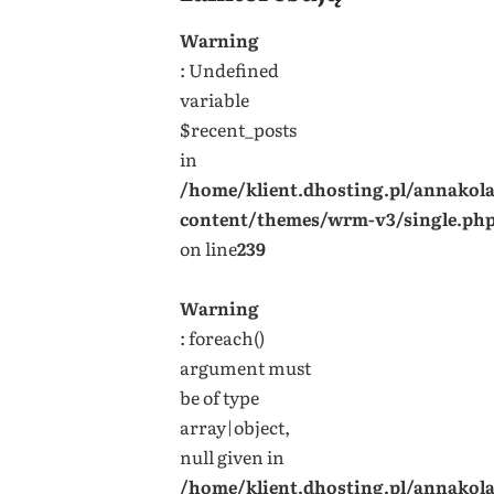
Warning
: Undefined
variable
$recent_posts
in
/home/klient.dhosting.pl/annakol
content/themes/wrm-v3/single.ph
on line
239
Warning
: foreach()
argument must
be of type
array|object,
null given in
/home/klient.dhosting.pl/annakol