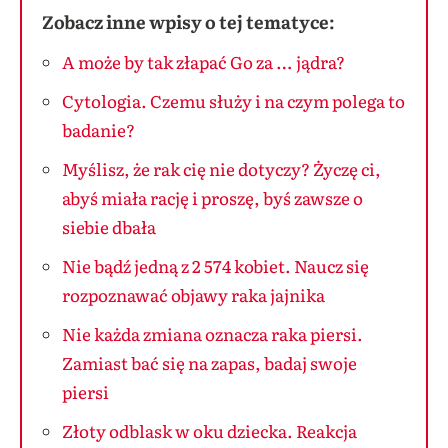
Zobacz inne wpisy o tej tematyce:
A może by tak złapać Go za … jądra?
Cytologia. Czemu służy i na czym polega to
badanie?
Myślisz, że rak cię nie dotyczy? Życzę ci,
abyś miała rację i proszę, byś zawsze o
siebie dbała
Nie bądź jedną z 2 574 kobiet. Naucz się
rozpoznawać objawy raka jajnika
Nie każda zmiana oznacza raka piersi.
Zamiast bać się na zapas, badaj swoje
piersi
Złoty odblask w oku dziecka. Reakcja