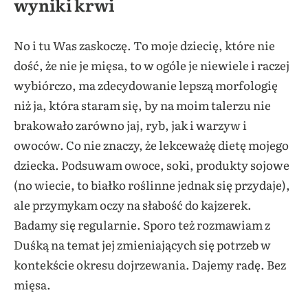
wyniki krwi
No i tu Was zaskoczę. To moje dziecię, które nie
dość, że nie je mięsa, to w ogóle je niewiele i raczej
wybiórczo, ma zdecydowanie lepszą morfologię
niż ja, która staram się, by na moim talerzu nie
brakowało zarówno jaj, ryb, jak i warzyw i
owoców. Co nie znaczy, że lekceważę dietę mojego
dziecka. Podsuwam owoce, soki, produkty sojowe
(no wiecie, to białko roślinne jednak się przydaje),
ale przymykam oczy na słabość do kajzerek.
Badamy się regularnie. Sporo też rozmawiam z
Duśką na temat jej zmieniających się potrzeb w
kontekście okresu dojrzewania. Dajemy radę. Bez
mięsa.