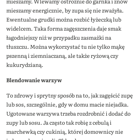
mieszamy. Wlewamy ostrożnie do garnka i znów
mieszamy energicznie, by zupa się nie zważyła.
Ewentualne grudki można rozbić łyżeczką lub
widelcem. Taka forma zagęszczenia daje smak
łagodniejszy niż w przypadku zasmażki na
tłuszczu. Można wykorzystać tu nie tylko mąkę
pszenną i ziemniaczaną, ale także ryżową czy
kukurydzianą.
Blendowanie warzyw
To zdrowy i sprytny sposób na to, jak zagęścić zupę
lub sos, szczególnie, gdy w domu macie niejadka.
Ugotowane warzywa trzeba rozdrobnić i dodać do
zupy lub sosu. Ja często tak robię z cebulą i
marchewką czy cukinią, której domownicy nie