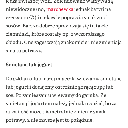
jedzą z własnej woli. Zblendowane warzywa są
niewidoczne (no,
marchewka
jednak barwi na
czerwono 🙂 ) i ciekawie poprawia smak zup i
sosów. Bardzo dobrze sprawdzają się tu także
ziemniaki, które zostały np. z wczorajszego
obiadu. One zagęszczają znakomicie i nie zmieniają
smaku potrawy.
Śmietana lub jogurt
Do szklanki lub małej miseczki wlewamy śmietanę
lub jogurt i dodajemy ostrożnie gorącą zupę lub
sos. Po zamieszaniu wlewamy do garnka. Ze
śmietaną i jogurtem należy jednak uważać, bo za
duża ilość może diametralnie zmienić smak
potrawy, a nie zawsze jest to pożądane.