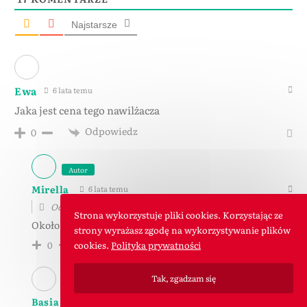
Najstarsze
Ewa
6 lata temu
Jaka jest cena tego nawilżacza
Odpowiedz
0
Autor
Mirella
6 lata temu
Odpowiedź do
Ewa
Strona wykorzystuje pliki cookies. Korzystając ze
Około 250 złotych
strony wyrażasz zgodę na wykorzystywanie plików
Odpowiedz
cookies.
Polityka prywatności
0
Tak, zgadzam się
Basia
6 lata temu