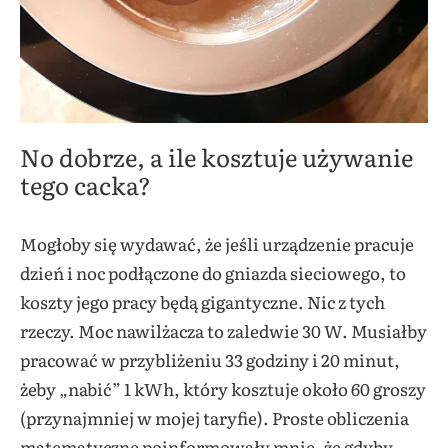
No dobrze, a ile kosztuje używanie
tego cacka?
Mogłoby się wydawać, że jeśli urządzenie pracuje
dzień i noc podłączone do gniazda sieciowego, to
koszty jego pracy będą gigantyczne. Nic z tych
rzeczy. Moc nawilżacza to zaledwie 30 W. Musiałby
pracować w przybliżeniu 33 godziny i 20 minut,
żeby „nabić” 1 kWh, który kosztuje około 60 groszy
(przynajmniej w mojej taryfie). Proste obliczenia
matematyczne poinformowały mnie, że gdyby