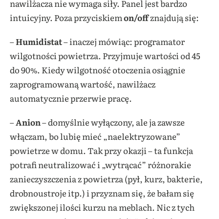
nawilżacza nie wymaga siły. Panel jest bardzo
intuicyjny. Poza przyciskiem
on/off
znajdują się:
–
Humidistat
– inaczej mówiąc: programator
wilgotności powietrza. Przyjmuje wartości od 45
do 90%. Kiedy wilgotność otoczenia osiągnie
zaprogramowaną wartość, nawilżacz
automatycznie przerwie pracę.
–
Anion
– domyślnie wyłączony, ale ja zawsze
włączam, bo lubię mieć „naelektryzowane”
powietrze w domu. Tak przy okazji – ta funkcja
potrafi neutralizować i „wytrącać” różnorakie
zanieczyszczenia z powietrza (pył, kurz, bakterie,
drobnoustroje itp.) i przyznam się, że bałam się
zwiększonej ilości kurzu na meblach. Nic z tych