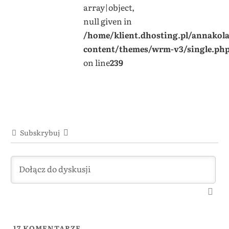
array|object,
null given in
/home/klient.dhosting.pl/annakol
content/themes/wrm-v3/single.ph
on line
239
Subskrybuj
17
KOMENTARZE