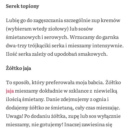
Serek topiony
Lubię go do zagęszczania szczególnie zup kremów
(wybieram wtedy ziołowy) lub sosów
śmietanowych i serowych. Wrzucamy do garnka
dwa-trzy trójkąciki serka i mieszamy intensywnie.
Ilość serka zależy od upodobań smakowych.
Żółtko jaja
To sposób, który preferowała moja babcia. Żółtko
jaja
mieszamy dokładnie w szklance z niewielką
ilością śmietany. Danie zdejmujemy z ognia i
dodajemy żółtko ze śmietaną, cały czas mieszając.
Uwaga! Po dodaniu żółtka, zupę lub sos wyłącznie
mieszamy, nie gotujemy! Inaczej zawiesina się