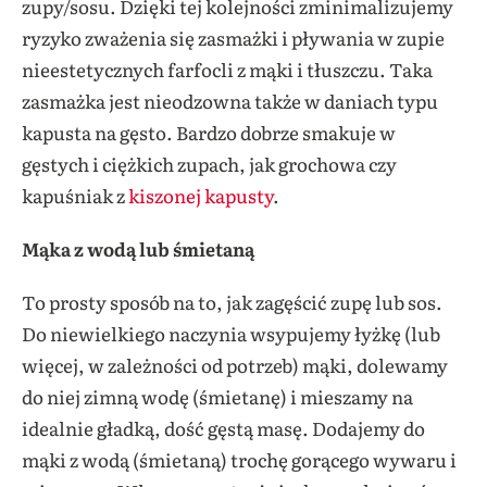
zupy/sosu. Dzięki tej kolejności zminimalizujemy
ryzyko zważenia się zasmażki i pływania w zupie
nieestetycznych farfocli z mąki i tłuszczu. Taka
zasmażka jest nieodzowna także w daniach typu
kapusta na gęsto. Bardzo dobrze smakuje w
gęstych i ciężkich zupach, jak grochowa czy
kapuśniak z
kiszonej kapusty
.
Mąka z wodą lub śmietaną
To prosty sposób na to, jak zagęścić zupę lub sos.
Do niewielkiego naczynia wsypujemy łyżkę (lub
więcej, w zależności od potrzeb) mąki, dolewamy
do niej zimną wodę (śmietanę) i mieszamy na
idealnie gładką, dość gęstą masę. Dodajemy do
mąki z wodą (śmietaną) trochę gorącego wywaru i