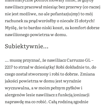
nawilżacz pracował miesiąc bez przerwy (co raczej
nie jest możliwe, no ale pofantazjujmy) to mój
rachunek za prąd wzrósłby o niecałe 15 złotych!
Myślę, że to bardzo niski koszt, za komfort dobrze
nawilżonego powietrza w domu.
Subiektywnie…
… muszę przyznać, że nawilżacz Carruzzo GL –
2217 to strzał w dziesiątkę! Robi dokładnie to, do
czego został stworzony i robi to dobrze. Zmiana
jakości powietrza w domu jest wyraźnie
wyczuwalna, a w moim pełnym pyłków i
alergenów lesie nawilżacz z funkcją jonizacji
naprawdę ma co robić. Całą rodziną zgodnie