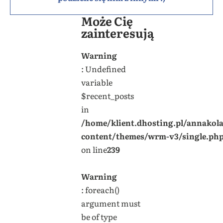
Może Cię
zainteresują
Warning
: Undefined
variable
$recent_posts
in
/home/klient.dhosting.pl/annakol
content/themes/wrm-v3/single.ph
on line
239
Warning
: foreach()
argument must
be of type