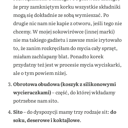
że przy zamkniętym korku wszystkie składniki
mogą się dokładnie ze sobą wymieszać. Po
drugie nic nam nie kapie z otworu, jeśli tego nie
chcemy. W mojej sokowirówce (innej marki)
nie ma takiego gadżetu i zawsze mnie irytowało
to, że zanim rozkręciłam do mycia cały sprzęt,
miałam zachlapany blat. Ponadto korek
przydatny też jest w procesie mycia wyciskarki,
ale o tym powiem niżej.
Obrotowa obudowa (koszyk z silikonowymi
wycieraczkami)
– część, do której wkładamy
potrzebne nam sito.
Sito
– do dyspozycji mamy trzy rodzaje sit:
do
soku, deserowe i koktajlowe
.