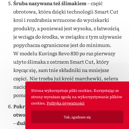
Śruba nazywana też ślimakiem
– część
obrotowa, która dzięki technologii Smart Cut
kroi i rozdrabnia wrzucone do wyciskarki
produkty, a ponieważ jest wysoka, z łatwością
je wciąga do środka, w związku z tym używanie
popychacza ograniczone jest do minimum.
W modelu Kuvings Revo 830 po raz pierwszy
użyto ślimaka z ostrzem Smart Cut, który
kręcąc się, sam tnie składniki na mniejsze
części. Nie trzeba już kroić marchewki, selera
naciowego, wkładamy także w całości jabłka,
Strona wykorzystuje pliki cookies. Korzystając ze
pomarańcze, które ślimak także sam potnie.
strony wyrażasz zgodę na wykorzystywanie plików
cookies.
Polityka prywatności
Pokrywa
– na jej szczycie znajdują się
dwa
otwory
:
Tak, zgadzam się
–
duży o średnicy 88 mm
tzw.
podajnik z