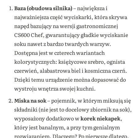
Baza
(obudowa silnika)
– największa i
najważniejsza część wyciskarki, która skrywa
napęd bazujący na wersji gastronomicznej
CS600 Chef, gwarantujący gładkie wyciskanie
soku nawet z bardzo twardych warzyw.
Dostępna jest w czterech wariantach
kolorystycznych: księżycowe srebro, ognista
czerwień, alabastrowa biel i kosmiczna czerń.
Dzięki temu urządzenie można dopasować do
wystroju wnętrza swojej kuchni.
Miska na sok
– pojemnik, w którym miksują się
składniki (nie jest to docelowy zbiornik na sok),
wyposażony dodatkowo w
korek niekapek
,
który jest banalnym, a przy tym genialnym
rozwiązaniem. Dlaczego? Po pierwsze dlatego,