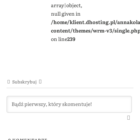
array|object,
null given in
/home/klient.dhosting.pl/annakol
content/themes/wrm-v3/single.ph
on line
239
Subskrybuj
0
KOMENTARZE