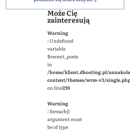
Może Cię
zainteresują
Warning
: Undefined
variable
$recent_posts
in
/home/klient.dhosting.pl/annakol
content/themes/wrm-v3/single.ph
on line
239
Warning
: foreach()
argument must
be of type