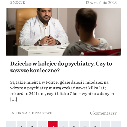
12 września 2023
EMOCJE
Dziecko w kolejce do psychiatry. Czy to
zawsze konieczne?
Są takie miejsca w Polsce, gdzie dzieci i młodzież na
wizytę u psychiatry muszą czekać nawet kilka lat;
rekord to 2441 dni, czyli blisko 7 lat – wynika z danych
[...]
0 komentarzy
INFORMACJE PRASOWE
‹
1
2
3
4
5
6
7
8
›
»