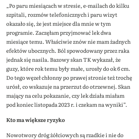
„Po paru miesiącach w stresie, e-mailach do kilku
szpitali, rozmów telefonicznych i paru wizyt
okazało się, że jest miejsce dla mnie w tym
programie. Zaczęłam przyjmować lek dwa
miesiące temu. Właściwie znów nie mam żadnych
efektów ubocznych. Ból spowodowany przez raka
jednak się nasila. Bazowy skan TK wykazał, że
guzy, które rok temu były małe, urosły do ok 6 cm.
Do tego węzeł chłonny po prawej stronie też trochę
urósł, co wskazuje na przerzut do otrzewnej. Skan
mający na celu pokazanie, czy lek działa miałam
pod koniec listopada 2023 r. i czekam na wyniki”.
Kto ma większe ryzyko
Nowotwory dróg żółciowych są rzadkie i nie do