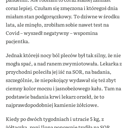
coraz lepiej. Czułam się zmęczona i któregoś dnia
miałam stan podgorączkowy. To dziwne w środku
lata, ale minęło, zrobiłam sobie nawet test na
Covid – wyszedł negatywny – wspomina
pacjentka.
Jednak którejś nocy ból pleców był tak silny, że nie
mogła spać, a nad ranem zwymiotowała. Lekarka z
przychodni poleciła jej iść na SOR, na badania,
szczególnie, że niepokojący wydawał się też zbyt
ciemny kolor moczu i jasnobeżowego kału. Tam na
podstawie badania krwi lekarz orzekł, że to
najprawdopodobniej kamienie żółciowe.
Kiedy po dwóch tygodniach i utracie 5 kg, z
żółtaczką, pani Ilona ponownie trafiła na SOR