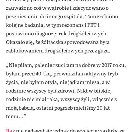
zauważono coś w wątrobie i zdecydowano o
przeniesieniu do innego szpitala. Tam zrobiono
kolejne badania, w tym rezonans i PET i
postawiono diagnozę: rak dróg żółciowych.
Okazało się, że żółtaczka spowodowana była
zablokowaniem dróg żółciowych przez guza.
„Nie piłam, palenie rzuciłam na dobre w 2017 roku,
byłam przed 40-tką, prowadziłam aktywny tryb
życia, nie byłam otyła, nie jadłam mięsa, a w
rodzinie wszyscy byli zdrowi. Nikt w bliskiej
rodzinie nie miał raka, wszyscy żyli, włącznie z
moją babcią, ostatni pogrzeb mieliśmy 20 lat
temu…”
Rak
nie nadawał się jednak do wycięcia: za duży, za