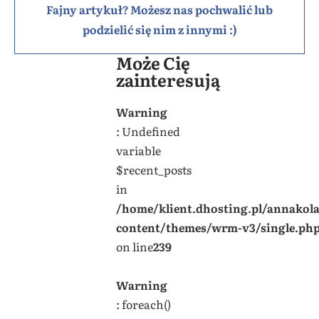
Fajny artykuł? Możesz nas pochwalić lub
podzielić się nim z innymi :)
Może Cię
zainteresują
Warning
: Undefined
variable
$recent_posts
in
/home/klient.dhosting.pl/annakol
content/themes/wrm-v3/single.ph
on line
239
Warning
: foreach()