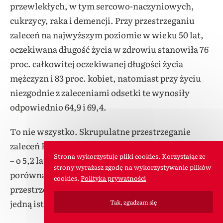
przewlekłych, w tym sercowo-naczyniowych,
cukrzycy, raka i demencji. Przy przestrzeganiu
zaleceń na najwyższym poziomie w wieku 50 lat,
oczekiwana długość życia w zdrowiu stanowiła 76
proc. całkowitej oczekiwanej długości życia
mężczyzn i 83 proc. kobiet, natomiast przy życiu
niezgodnie z zaleceniami odsetki te wynosiły
odpowiednio 64,9 i 69,4.
To nie wszystko. Skrupulatne przestrzeganie
zaleceń Essential 8 oznaczało ogólnie dłuższe życie
Strona wykorzystuje pliki cookies. Korzystając ze
– o 5,2 lata dla mężczyzn i 6,3 lata dla kobiet, w
strony wyrażasz zgodę na wykorzystywanie plików
porównaniu z osobami, które systemu
cookies.
Polityka prywatności
przestrzegały słabo. Badacze podkreślają jeszcze
jedną istotną obserwację.
Tak, zgadzam się