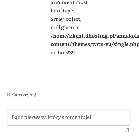
argument must
be of type
array|object,
null given in
/home/klient.dhosting.pl/annakol
content/themes/wrm-v3/single.ph
on line
239
Subskrybuj