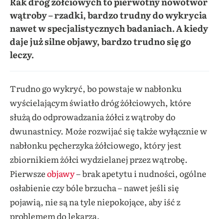
Rak dróg żółciowych to pierwotny nowotwór
wątroby – rzadki, bardzo trudny do wykrycia
nawet w specjalistycznych badaniach. A kiedy
daje już silne objawy, bardzo trudno się go
leczy.
Trudno go wykryć, bo powstaje w nabłonku
wyścielającym światło dróg żółciowych, które
służą do odprowadzania żółci z wątroby do
dwunastnicy. Może rozwijać się także wyłącznie w
nabłonku pęcherzyka żółciowego, który jest
zbiornikiem żółci wydzielanej przez wątrobę.
Pierwsze
objawy
– brak apetytu i nudności, ogólne
osłabienie czy bóle brzucha – nawet jeśli się
pojawią, nie są na tyle niepokojące, aby iść z
problemem do lekarza.