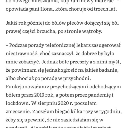
do nowego mieszkania, kupiłam nowy materac” –
opowiada pani Ilona, która choruje od trzech lat.
Jakiś rok później do bólów pleców dołączył się ból
prawej części brzucha, po stronie wątroby.
– Podczas porady telefonicznej lekarz zasugerował
niestrawność, choć zaznaczył, że dobrze by było
mnie zobaczyć. Jednak bóle przeszły a z nimi myśl,
że powinnam się jednak zgłosić na jakieś badanie,
albo chociaż po poradę w przychodni.
Funkcjonowałam z przychodzącym i odchodzącym
bólem przez 2019 rok, a potem przez pandemię i
lockdown. W sierpniu 2020 r. poczułam
zmęczenie. Zaczęłam biegać kilka razy w tygodniu,
żeby się upewnić, że nie zasiedziałam się w
pandemii. Ale robiłam to coraz słabiej zamiast