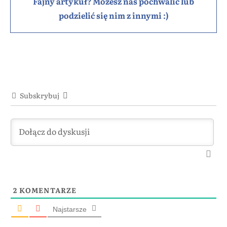
Fajny artykuł? Możesz nas pochwalić lub
podzielić się nim z innymi :)
Subskrybuj
2
KOMENTARZE
Najstarsze