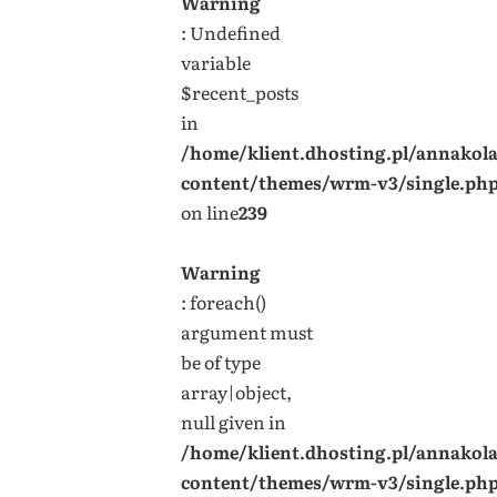
Warning
: Undefined
variable
$recent_posts
in
/home/klient.dhosting.pl/annakol
content/themes/wrm-v3/single.ph
on line
239
Warning
: foreach()
argument must
be of type
array|object,
null given in
/home/klient.dhosting.pl/annakol
content/themes/wrm-v3/single.ph