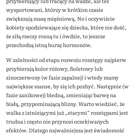
przybierający lub tracący na wadze, ale też
wysportowani, którzy w krótkim czasie
zwiększają masę mięśniową. No i oczywiście
kobiety spodziewające się dziecka, które nie dość,
że siłą rzeczy rosną tu i ówdzie, to jeszcze
przechodzą istną burzę hormonów.
W zależności od etapu rozwoju rozstępy najpierw
przybierają kolor różowy, fioletowy lub
sinoczerwony (w fazie zapalnej) i wtedy mamy
największe szanse, by się ich pozbyć. Następnie (w
fazie zanikowej) bledną, zmieniając barwę na
białą, przypominającą blizny. Warto wiedzieć, że
walka z istniejącymi już „starymi” rozstępami jest
trudna i często nie przynosi oczekiwanych
efektów. Dlatego najważniejsza jest świadomość