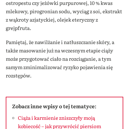
ostropestu czy jeżówki purpurowej, 10 % kwas
mlekowy, pirogronian sodu, wyciąg z soi, ekstrakt
z wąkroty azjatyckiej, olejek eteryczny z
grejpfruta.
Pamiętaj, że nawilżanie i natłuszczanie skóry, a
także masowanie już na wczesnym etapie ciąży
może przygotować ciało na rozciąganie, a tym
samym zminimalizować ryzyko pojawienia się
rozstępów.
Zobacz inne wpisy o tej tematyce:
Ciąża i karmienie zniszczyły moją
kobiecość – jak przywrócić piersiom