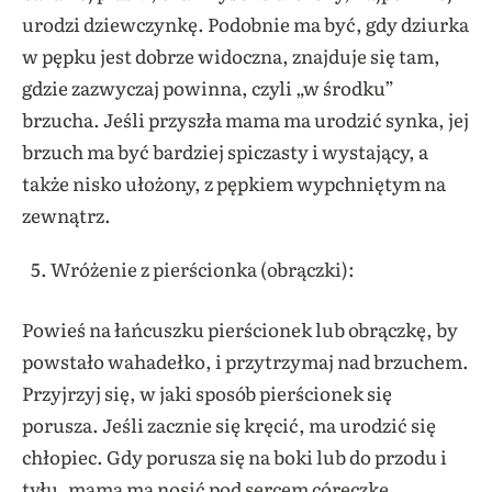
urodzi dziewczynkę. Podobnie ma być, gdy dziurka
w pępku jest dobrze widoczna, znajduje się tam,
gdzie zazwyczaj powinna, czyli „w środku”
brzucha. Jeśli przyszła mama ma urodzić synka, jej
brzuch ma być bardziej spiczasty i wystający, a
także nisko ułożony, z pępkiem wypchniętym na
zewnątrz.
Wróżenie z pierścionka (obrączki):
Powieś na łańcuszku pierścionek lub obrączkę, by
powstało wahadełko, i przytrzymaj nad brzuchem.
Przyjrzyj się, w jaki sposób pierścionek się
porusza.
Jeśli zacznie się kręcić, ma urodzić się
chłopiec. Gdy porusza się na boki lub do przodu i
tyłu, mama ma nosić pod sercem córeczkę.