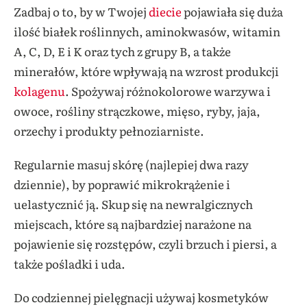
Zadbaj o to, by w Twojej
diecie
pojawiała się duża
ilość białek roślinnych, aminokwasów, witamin
A, C, D, E i K oraz tych z grupy B, a także
minerałów, które wpływają na wzrost produkcji
kolagenu
. Spożywaj różnokolorowe warzywa i
owoce, rośliny strączkowe, mięso, ryby, jaja,
orzechy i produkty pełnoziarniste.
Regularnie masuj skórę (najlepiej dwa razy
dziennie), by poprawić mikrokrążenie i
uelastycznić ją. Skup się na newralgicznych
miejscach, które są najbardziej narażone na
pojawienie się rozstępów, czyli brzuch i piersi, a
także pośladki i uda.
Do codziennej pielęgnacji używaj kosmetyków