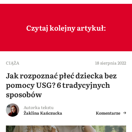
Czytaj kolejny artykuł:
CIĄŻA
18 sierpnia 2022
Jak rozpoznać płeć dziecka bez
pomocy USG? 6 tradycyjnych
sposobów
Autorka tekstu
Żaklina Kańczucka
Komentarze