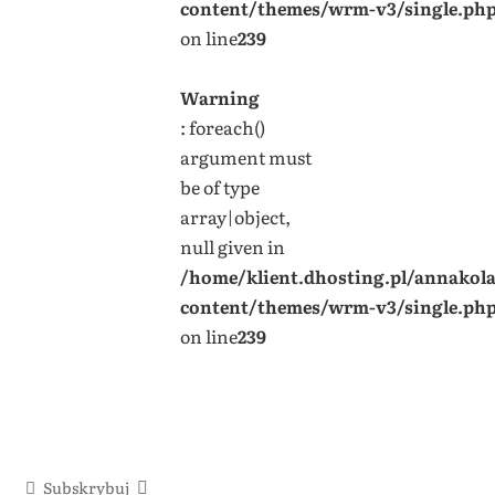
content/themes/wrm-v3/single.ph
on line
239
Warning
: foreach()
argument must
be of type
array|object,
null given in
/home/klient.dhosting.pl/annakol
content/themes/wrm-v3/single.ph
on line
239
Subskrybuj