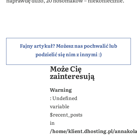
naprawdę dużo, 20 hosomaków – niekoniecznie.
Fajny artykuł? Możesz nas pochwalić lub
podzielić się nim z innymi :)
Może Cię
zainteresują
Warning
: Undefined
variable
$recent_posts
in
/home/klient.dhosting.pl/annakol