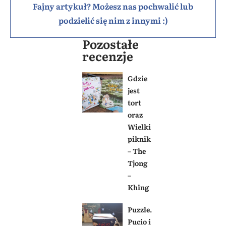
Fajny artykuł? Możesz nas pochwalić lub
podzielić się nim z innymi :)
Pozostałe
recenzje
Gdzie
jest
tort
oraz
Wielki
piknik
– The
Tjong
–
Khing
Puzzle.
Pucio i