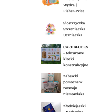
Wydra |
Fisher-Price
Siostrzyczka
Szczeniaczka
Uczniaczka
CARDBLOCKS
– tekturowe
klocki
konstrukcyjne
Zabawki
pomocne w
rozwoju
niemowlaka
Złodziejaszki
– Katherine