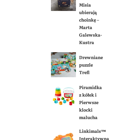
Misia
ubierają
choinkę –
Marta
Galewska-
Kustra
Drewniane
puzzle
Trefl
Piramidka
z kółek i
Pierwsze
klocki
malucha
Linkimals™
Interaktywna