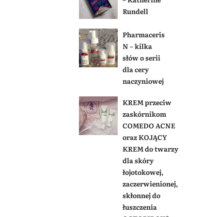
Rundell
Pharmaceris
N – kilka
słów o serii
dla cery
naczyniowej
KREM przeciw
zaskórnikom
COMEDO ACNE
oraz KOJĄCY
KREM do twarzy
dla skóry
łojotokowej,
zaczerwienionej,
skłonnej do
łuszczenia