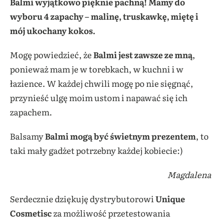
Balmi wyjątkowo pięknie pachną!
Mamy do
wyboru 4 zapachy – malinę, truskawkę, miętę i
mój ukochany kokos.
Mogę powiedzieć, że
Balmi jest zawsze ze mną
,
ponieważ mam je w torebkach, w kuchni i w
łazience. W każdej chwili mogę po nie sięgnąć,
przynieść ulgę moim ustom i napawać się ich
zapachem.
Balsamy
Balmi
mogą być świetnym prezentem
, to
taki mały gadżet potrzebny każdej kobiecie:)
Magdalena
Serdecznie dziękuję dystrybutorowi
Unique
Cosmetisc
za możliwość przetestowania