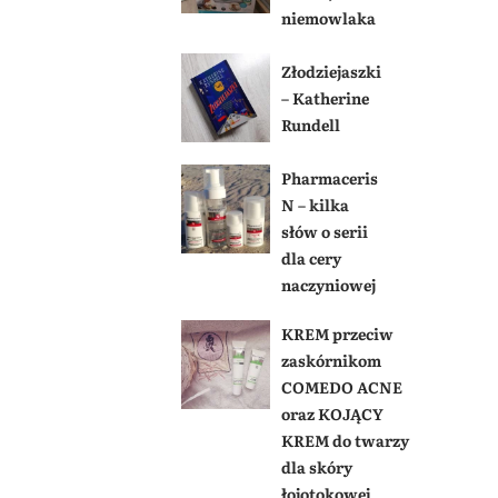
niemowlaka
Złodziejaszki
– Katherine
Rundell
Pharmaceris
N – kilka
słów o serii
dla cery
naczyniowej
KREM przeciw
zaskórnikom
COMEDO ACNE
oraz KOJĄCY
KREM do twarzy
dla skóry
łojotokowej,