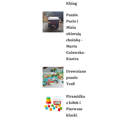
Khing
Puzzle.
Pucio i
Misia
ubierają
choinkę –
Marta
Galewska-
Kustra
Drewniane
puzzle
Trefl
Piramidka
z kółek i
Pierwsze
klocki