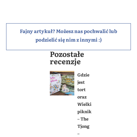
Fajny artykuł? Możesz nas pochwalić lub
podzielić się nim z innymi :)
Pozostałe
recenzje
Gdzie
jest
tort
oraz
Wielki
piknik
– The
Tjong
–