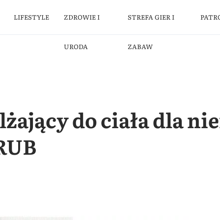
LIFESTYLE
ZDROWIE I
STREFA GIER I
PATR
URODA
ZABAW
żający do ciała dla ni
&RUB