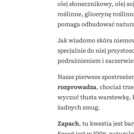
olej słonecznikowy, olej so
roślinne, glicerynę roślinn
pomaga odbudować naturaln
Jak wiadomo skóra niemow
specjalnie do niej przysto
podrażnieniem i zaczerwien
Nasze pierwsze spostrzeż
rozprowadza
, chociaż trz
wyczuć tłusta warstewkę, k
żadnych smug.
Zapach
, tu kwestia jest 
Sweet jest w 100% naturalna