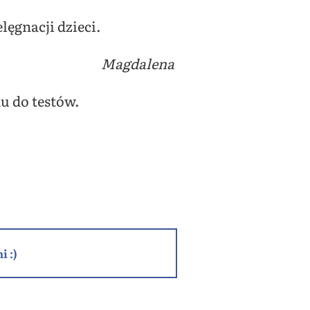
ęgnacji dzieci.
Magdalena
u do testów.
i :)