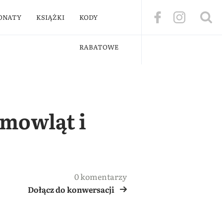
ONATY
KSIĄŻKI
KODY
RABATOWE
emowląt i
0 komentarzy
Dołącz do konwersacji