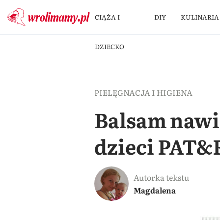
CIĄŻA I
DIY
KULINARIA
DZIECKO
PIELĘGNACJA I HIGIENA
Balsam nawil
dzieci PAT
Autorka tekstu
Magdalena