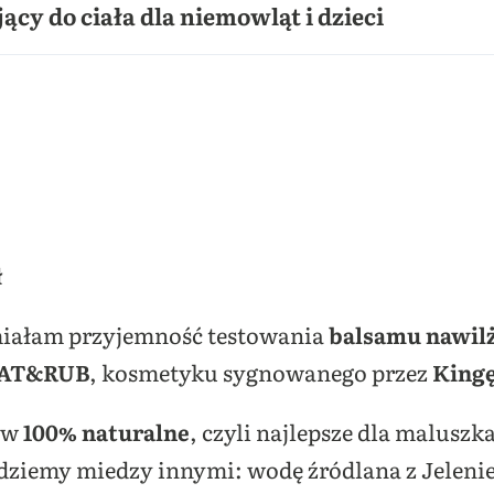
ący do ciała dla niemowląt i dzieci
ł
 miałam przyjemność testowania
balsamu nawilż
AT&RUB
, kosmetyku sygnowanego przez
Kingę
 w
100% naturalne
, czyli najlepsze dla maluszk
jdziemy miedzy innymi: wodę źródlana z Jeleni