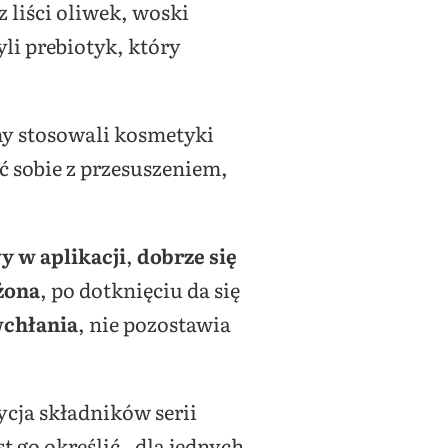
z liści oliwek, woski
yli prebiotyk, który
y stosowali kosmetyki
ć sobie z przesuszeniem,
y w aplikacji
,
dobrze się
żona
, po dotknięciu da się
wchłania
, nie pozostawia
cja składników serii
t go określić, dla jednych