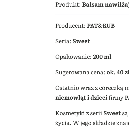
Produkt:
Balsam nawilżaj
Producent:
PAT&RUB
Seria:
Sweet
Opakowanie:
200 ml
Sugerowana cena:
ok. 40 z
Ostatnio wraz z córeczką
niemowląt i dzieci
firmy
P
Kosmetyki z serii
Sweet
są
życia. W jego składzie zna