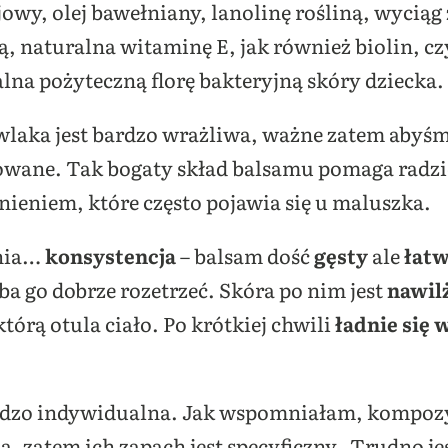
jowy, olej bawełniany, lanolinę rośliną, wyciąg 
ą, naturalna witaminę E, jak również biolin, cz
a pożyteczną florę bakteryjną skóry dziecka.
laka jest bardzo wrażliwa, ważne zatem abyśm
sowane. Tak bogaty skład balsamu pomaga radzi
ieniem, które często pojawia się u maluszka.
enia…
konsystencja
– balsam dość
gęsty
ale
łatw
eba go dobrze rozetrzeć. Skóra po nim jest
nawil
tórą otula ciało. Po krótkiej chwili
ładnie się 
bardzo indywidualna. Jak wspomniałam, kompozy
, zatem ich zapach jest specyficzny. Trudno jes