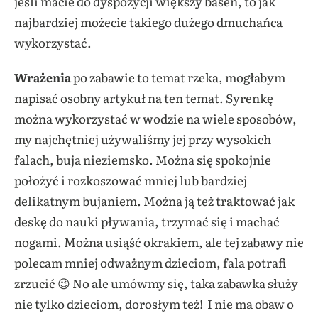
jeśli macie do dyspozycji większy basen, to jak
najbardziej możecie takiego dużego dmuchańca
wykorzystać.
Wrażenia
po zabawie to temat rzeka, mogłabym
napisać osobny artykuł na ten temat. Syrenkę
można wykorzystać w wodzie na wiele sposobów,
my najchętniej używaliśmy jej przy wysokich
falach, buja nieziemsko. Można się spokojnie
położyć i rozkoszować mniej lub bardziej
delikatnym bujaniem. Można ją też traktować jak
deskę do nauki pływania, trzymać się i machać
nogami. Można usiąść okrakiem, ale tej zabawy nie
polecam mniej odważnym dzieciom, fala potrafi
zrzucić 😉 No ale umówmy się, taka zabawka służy
nie tylko dzieciom, dorosłym też! I nie ma obaw o