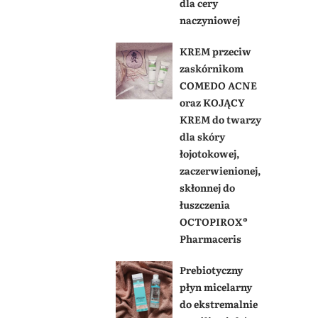
dla cery
naczyniowej
KREM przeciw
zaskórnikom
COMEDO ACNE
oraz KOJĄCY
KREM do twarzy
dla skóry
łojotokowej,
zaczerwienionej,
skłonnej do
łuszczenia
OCTOPIROX®
Pharmaceris
Prebiotyczny
płyn micelarny
do ekstremalnie