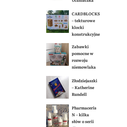
CARDBLOCKS
– tekturowe
klocki
konstrukcyjne
Zabawki
pomocne w
rozwoju
niemowlaka
Złodziejaszki
– Katherine
Rundell
Pharmaceris
N – kilka
słów o serii