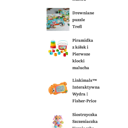
Drewniane
puzzle
Trefl
Piramidka
z kółek i
Pierwsze
klocki
malucha
Linkimals™
Interaktywna
Wydra |
Fisher-Price
Siostrzyczka
Szczeniaczka
Uczniaczka