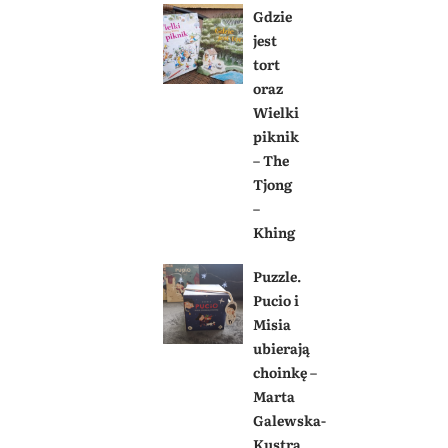
Gdzie
jest
tort
oraz
Wielki
piknik
– The
Tjong
–
Khing
Puzzle.
Pucio i
Misia
ubierają
choinkę –
Marta
Galewska-
Kustra