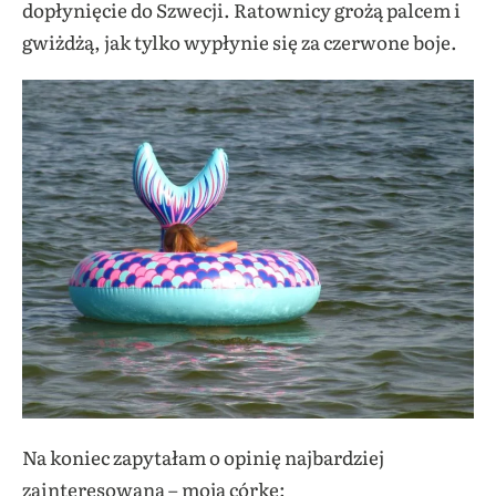
dopłynięcie do Szwecji. Ratownicy grożą palcem i
gwiżdżą, jak tylko wypłynie się za czerwone boje.
Na koniec zapytałam o opinię najbardziej
zainteresowaną – moją córkę: