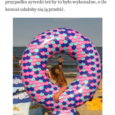
przypadku syrenki też by to było wykonalne, o ile
komuś udałoby się ją przebić.