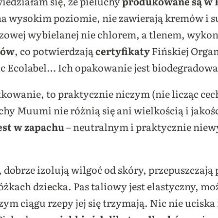
iedziałam się, że pieluchy
produkowane są w F
 na wysokim poziomie, nie zawierają kremów i 
owej wybielanej nie chlorem, a tlenem, wyko
ków
, co potwierdzają
certyfikaty
Fińskiej Organ
ic Ecolabel… Ich opakowanie jest biodegradowan
tkowanie, to praktycznie niczym (nie licząc cec
hy Muumi nie różnią się ani wielkością i jakoś
jest w zapachu
– neutralnym i praktycznie nie
, dobrze izolują wilgoć od skóry, przepuszczają 
żkach dziecka. Pas taliowy jest elastyczny, mo
zym ciągu rzepy jej się trzymają. Nic nie ucisk