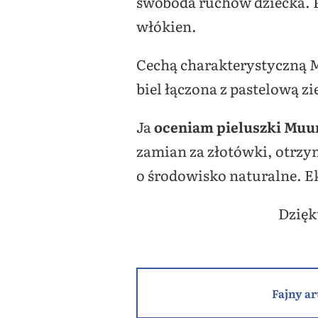
swoboda ruchów dziecka. 
włókien.
Cechą charakterystyczną M
biel łączona z pastelową 
Ja
oceniam pieluszki Muu
zamian za złotówki, otrzym
o środowisko naturalne. E
Dzięk
Fajny ar