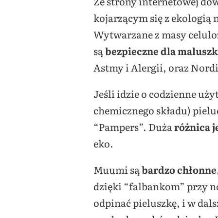
Ze strony internetowej dow
kojarzącym się z ekologią
Wytwarzane z masy celuloz
są
bezpieczne dla malusz
Astmy i Alergii, oraz Nord
Jeśli idzie o codzienne uży
chemicznego składu) pieluc
“Pampers”. Duża
różnica 
eko.
Muumi są
bardzo chłonne
dzięki “falbankom” przy nó
odpinać pieluszkę, i w dals