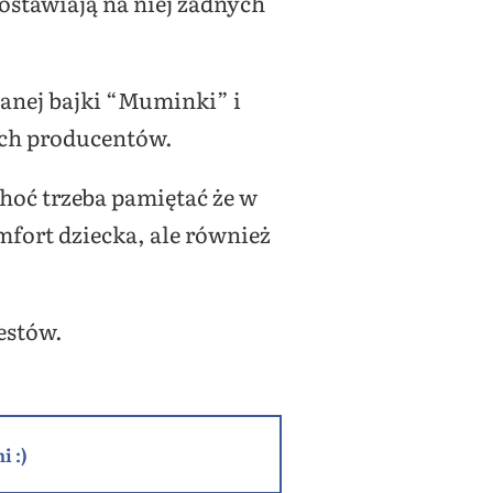
zostawiają na niej żadnych
anej bajki “Muminki” i
ych producentów.
hoć trzeba pamiętać że w
mfort dziecka, ale również
estów.
i :)