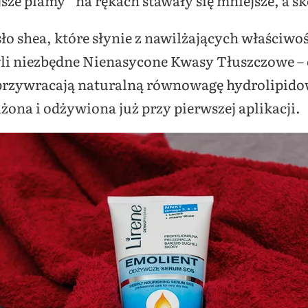
jsze plamy” na rękach stawały się mniejsze, a s
o shea, które słynie z nawilżających właściwo
 niezbędne Nienasycone Kwasy Tłuszczowe – om
przywracają naturalną równowagę hydrolipid
lżona i odżywiona już przy pierwszej aplikacji.