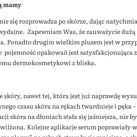
pą mamy
ie się rozprowadza po skórze, dając natychmia
 wydajne. Zapewniam Was, że zauważycie dużą 
ia. Ponadto drugim wielkim plusem jest w przy
e pojemność opakowań jest satysfakcjonująca z
żdemu dermokosmetykowi z bliska.
 skóry, nawet tej, która jest już naprawdę wy
nego czasu skóra na rękach twardnieje i pęka –
acji skóra na dłoniach stała się jaśniejsza, nie 
wilżona. Kolejne aplikacje serum poprawiały w