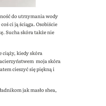
olność do utrzymania wody
coś ci ją ściąga. Osobiście
lżę. Sucha skóra także nie
ciąży, kiedy skóra
ę macierzyństwem moja skóra
tem cieszyć się piękną i
ładnikom jak masło shea,