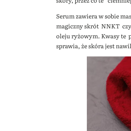
skóry, przez co te “ciemnie
Serum zawiera w sobie masł
magiczny skrót NNKT czyli
oleju ryżowym. Kwasy te 
sprawia, że skóra jest nawi