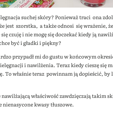
ielęgnacja suchej skóry? Ponieważ traci ona zd
e jest szorstka, a także odnosi się wrażenie, że 
e się czuję i nie mogę się doczekać kiedy ją nawi
chce być i gładki i piękny?
dzo przypadł mi do gustu w końcowym okresie 
elęgnacji i nawilżenia. Teraz kiedy cieszę si
. To właśnie teraz powinnam ją dopieścić, by la
nawilżającą właściwość zawdzięczają takim sk
że nienasycone kwasy tłuszowe.