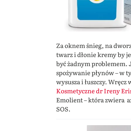
Za oknem śnieg, na dwor
twarz i dłonie kremy by j
być żadnym problemem. J
spożywanie płynów – w tym
wysusza i łuszczy. Wręcz 
Kosmetyczne dr Ireny Eri
Emolient – która zwiera a
SOS.