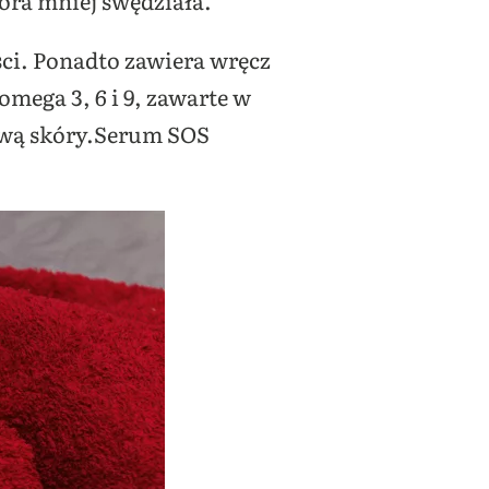
kóra mniej swędziała.
ści. Ponadto zawiera wręcz
ega 3, 6 i 9, zawarte w
ową skóry.Serum SOS