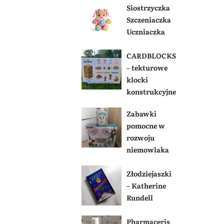
Siostrzyczka
Szczeniaczka
Uczniaczka
CARDBLOCKS
– tekturowe
klocki
konstrukcyjne
Zabawki
pomocne w
rozwoju
niemowlaka
Złodziejaszki
– Katherine
Rundell
Pharmaceris