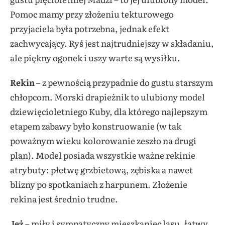
Pomoc mamy przy złożeniu tekturowego
przyjaciela była potrzebna, jednak efekt
zachwycający. Ryś jest najtrudniejszy w składaniu,
ale piękny ogonek i uszy warte są wysiłku.
Rekin
– z pewnością przypadnie do gustu starszym
chłopcom. Morski drapieżnik to ulubiony model
dziewięcioletniego Kuby, dla którego najlepszym
etapem zabawy było konstruowanie (w tak
poważnym wieku kolorowanie zeszło na drugi
plan). Model posiada wszystkie ważne rekinie
atrybuty: płetwę grzbietową, zębiska a nawet
blizny po spotkaniach z harpunem. Złożenie
rekina jest średnio trudne.
Jeż
– miły i sympatyczny mieszkaniec lasu, łatwy