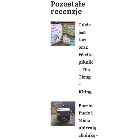
Pozostałe
recenzje
Gdzie
jest
tort
oraz
Wielki
piknik
– The
Tjong
–
Khing
Puzzle.
Pucio i
Misia
ubierają
choinkę –