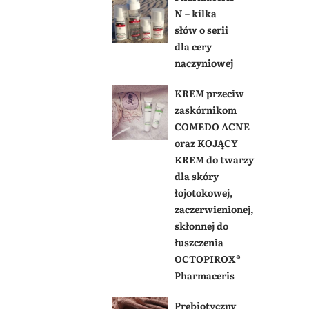
N – kilka
słów o serii
dla cery
naczyniowej
KREM przeciw
zaskórnikom
COMEDO ACNE
oraz KOJĄCY
KREM do twarzy
dla skóry
łojotokowej,
zaczerwienionej,
skłonnej do
łuszczenia
OCTOPIROX®
Pharmaceris
Prebiotyczny