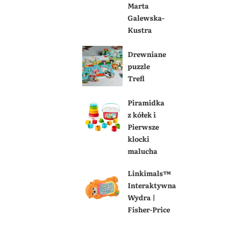
Marta
Galewska-
Kustra
Drewniane
puzzle
Trefl
Piramidka
z kółek i
Pierwsze
klocki
malucha
Linkimals™
Interaktywna
Wydra |
Fisher-Price