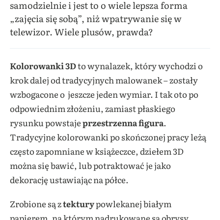
samodzielnie i jest to o wiele lepsza forma
„zajęcia się sobą”, niż wpatrywanie się w
telewizor. Wiele plusów, prawda?
Kolorowanki 3D
to wynalazek, który wychodzi o
krok dalej od tradycyjnych malowanek – zostały
wzbogacone o jeszcze jeden wymiar. I tak oto po
odpowiednim złożeniu, zamiast płaskiego
rysunku powstaje
przestrzenna figura
.
Tradycyjne kolorowanki po skończonej pracy leżą
często zapomniane w książeczce, dziełem 3D
można się bawić, lub potraktować je jako
dekorację ustawiając na półce.
Zrobione są z
tektury
powlekanej białym
papierem, na którym nadrukowane są obrysy