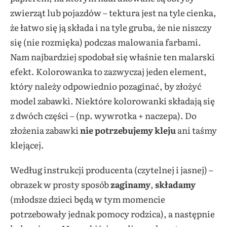
zwierząt lub pojazdów – tektura jest na tyle cienka,
że łatwo się ją składa i na tyle gruba, że nie niszczy
się (nie rozmięka) podczas malowania farbami.
Nam najbardziej spodobał się właśnie ten malarski
efekt. Kolorowanka to zazwyczaj jeden element,
który należy odpowiednio pozaginać, by złożyć
model zabawki. Niektóre kolorowanki składają się
z dwóch części – (np. wywrotka + naczepa). Do
złożenia zabawki
nie potrzebujemy kleju
ani taśmy
klejącej.
Według instrukcji producenta (czytelnej i jasnej) –
obrazek w prosty sposób
zaginamy
,
składamy
(młodsze dzieci będą w tym momencie
potrzebowały jednak pomocy rodzica), a następnie