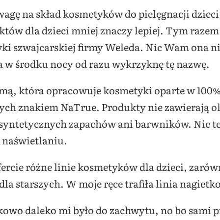
gę na skład kosmetyków do pielęgnacji dzieci.
tów dla dzieci mniej znaczy lepiej. Tym razem
ki szwajcarskiej firmy Weleda. Nic Wam ona ni
a w środku nocy od razu wykrzyknę tę nazwę.
irmą, która opracowuje kosmetyki oparte w 100
ych znakiem NaTrue. Produkty nie zawierają o
yntetycznych zapachów ani barwników. Nie test
ą naświetlaniu.
fercie różne linie kosmetyków dla dzieci, zaró
 dla starszych. W moje ręce trafiła linia nagietk
kowo daleko mi było do zachwytu, no bo sami 