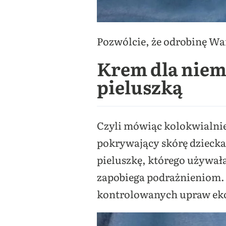
Pozwólcie, że odrobinę W
Krem dla niem
pieluszką
Czyli mówiąc kolokwialnie
pokrywający skórę dziecka,
pieluszkę, którego używał
zapobiega podrażnieniom. 
kontrolowanych upraw eko