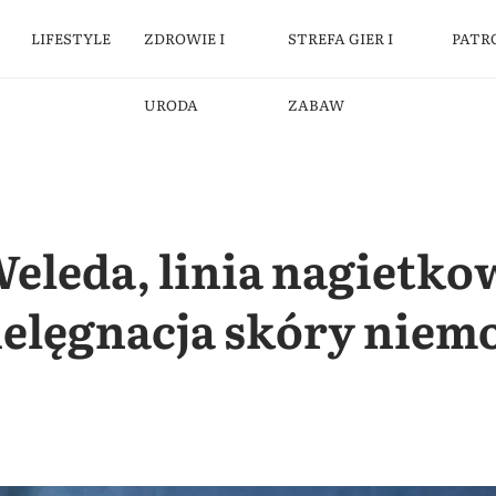
LIFESTYLE
ZDROWIE I
STREFA GIER I
PATR
URODA
ZABAW
eleda, linia nagietko
elęgnacja skóry niemo