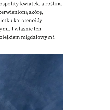
ospolity kwiatek, a roślina
czerwienioną skórę,
gietku karotenoidy
mi. I właśnie ten
z olejkiem migdałowym i