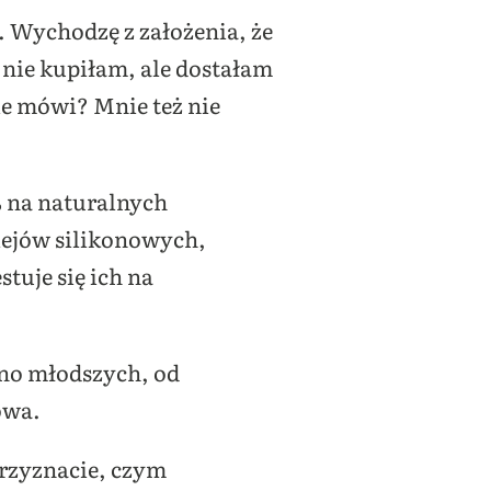
 Wychodzę z założenia, że
 nie kupiłam, ale dostałam
e mówi? Mnie też nie
% na naturalnych
lejów silikonowych,
uje się ich na
wno młodszych, od
owa.
przyznacie, czym