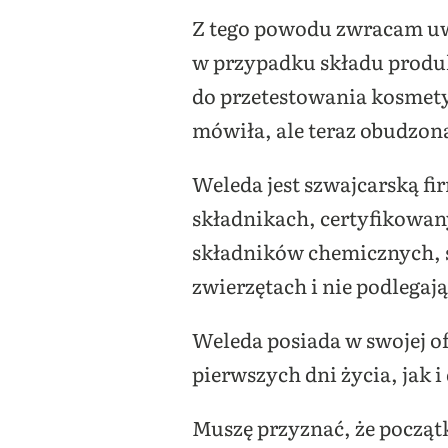
Z tego powodu zwracam uwa
w przypadku składu produk
do przetestowania kosmety
mówiła, ale teraz obudzon
Weleda jest szwajcarską f
składnikach, certyfikowan
składników chemicznych, s
zwierzętach i nie podlegaj
Weleda posiada w swojej o
pierwszych dni życia, jak i
Muszę przyznać, że począt