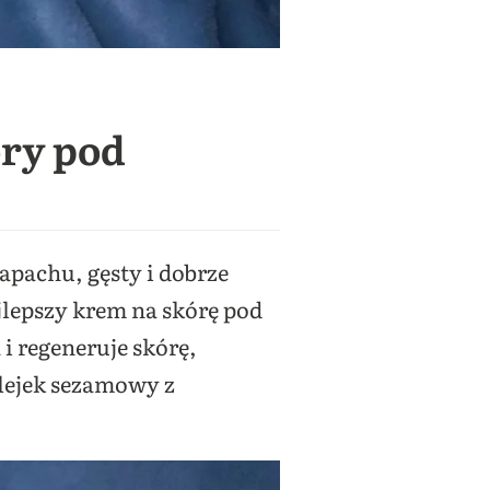
óry pod
apachu, gęsty i dobrze
jlepszy krem na skórę pod
i regeneruje skórę,
lejek sezamowy z