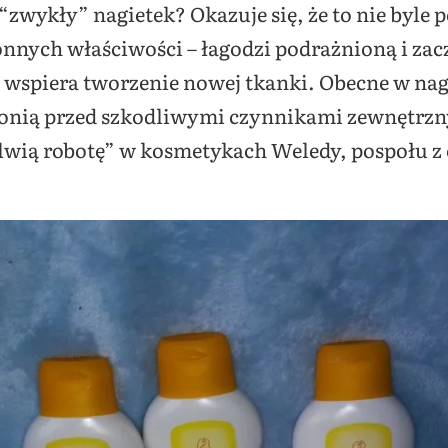
“zwykły” nagietek? Okazuje się, że to nie byle p
onnych właściwości – łagodzi podrażnioną i za
z wspiera tworzenie nowej tkanki. Obecne w na
onią przed szkodliwymi czynnikami zewnętrzny
 lwią robotę” w kosmetykach Weledy, pospołu 