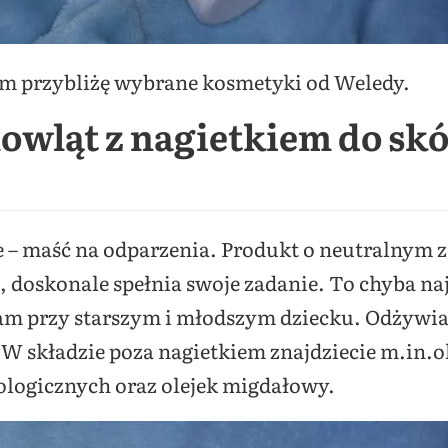
am przybliżę wybrane kosmetyki od Weledy.
owląt z nagietkiem do sk
 – maść na odparzenia. Produkt o neutralnym z
 doskonale spełnia swoje zadanie. To chyba na
am przy starszym i młodszym dziecku. Odżywia 
W składzie poza nagietkiem znajdziecie m.in.o
logicznych oraz olejek migdałowy.