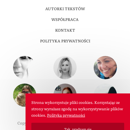
AUTORKI TEKSTÓW
WSPÓŁPRACA
KONTAKT
POLITYKA PRYWATNOŚCI
Strona wykorzystuje pliki cookies. Korzystając ze
strony wyrażasz zgodę na wykorzystywanie plików
cookies.
Polityka prywatności
Copyright © 2011-2026 W Roli Mamy. Wszelkie prawa
Tak, zgadzam się
zastrzeżone.