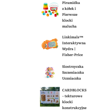
Piramidka
z kółek i
Pierwsze
klocki
malucha
Linkimals™
Interaktywna
Wydra |
Fisher-Price
Siostrzyczka
Szczeniaczka
Uczniaczka
CARDBLOCKS
– tekturowe
klocki
konstrukcyjne