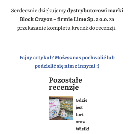
Serdecznie dziękujemy
dystrybutorowi marki
Block Crayon – firmie Lime Sp. z o.o.
za
przekazanie kompletu kredek do recenzji.
Fajny artykuł? Możesz nas pochwalić lub
podzielić się nim z innymi :)
Pozostałe
recenzje
Gdzie
jest
tort
oraz
Wielki