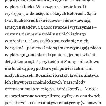
większe klocki
. W naszym zestawie kredki
występują w
dziesięciu różnych kolorach
. Są to
tzw.
Suche kredki świecowe
–
nie zostawiają
tłustych śladów
. Są dość
twarde i wytrzymałe
–
rzuty na ziemię nie zrobiły na nich żadnego
wrażenia :). Klara szybko nauczyła się z nich
korzystać – ponieważ nie są tłuste
wymagają nieco
większego „docisku”
do papieru, jednak właśnie
dzięki temu są też przyjaciółmi Mamy – niecelowo
nie brudzą przypadkowych powierzchni, ani
małych rączek
.
Rozmiar i kształ
t kredek
ułatwia
ich chwyt
przez najmłodszych (nasz młody
recenzent ma 18 miesięcy). Każda kredka – klocek
ma
wytłoczone wzory: literę, cyfrę
oraz na dwóch
pozostałych bokach
motyw tematyczny
(w naszym