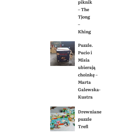
piknik
– The
Tjong
–
Khing
Puzzle.
Pucio i
Misia
ubierają
choinkę –
Marta
Galewska-
Kustra
Drewniane
puzzle
Trefl