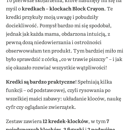
myśl o
kredkach – klockach
Block Crayon
. Te
kredki przykuły moją uwagę i pobudziły
dociekliwość. Pomysł bardzo mi się spodobał,
jednak jak każda mama, obdarzona intuicją, z
pewną dozą niedowierzania i ostrożności
obserwowałam ten produkt. Tym bardziej miło mi
było sprawdzić z córką „co w trawie piszczy” – i jak
się okazało rozwiać wszystkie wątpliwości!
Kredki są bardzo praktyczne
! Spełniają kilka
funkcji – od podstawowej, czyli rysowania po
wszelkiej maści zabawy: układanie kloców, naukę
cyfr czy oglądanie zwierzątek.
Zestaw zawiera
12 kredek-klocków
, w tym
7
pojedynczych klocków
,
3 figurki
i
2 podwójne