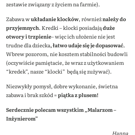
zestawie związany z życiem na farmie).
Zabawa w
układanie klocków
, również
należy do
przyjemnych
. Kredki – klocki posiadają
duże
otwory i trzpienie
– więc ich ułożenie nie jest
trudne dla dziecka
, łatwo udaje się je dopasować.
Wbrew pozorom, nie kosztem stabilności budowli
(oczywiście pamiętacie, że wraz z użytkowaniem
“kredek”, nasze “klocki” będą się zużywać).
Niezwykły pomysł, dobre wykonanie, świetna
zabawa i brak szkód =
piątka z plusem!
Serdecznie polecam wszystkim „Malarzom –
Inżynierom”
Hanna