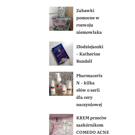
Zabawki
pomocne w
rozwoju
niemowlaka
Złodziejaszki
– Katherine
Rundell
Pharmaceris
N – kilka
słów o serii
dla cery
naczyniowej
KREM przeciw
zaskórnikom
COMEDO ACNE