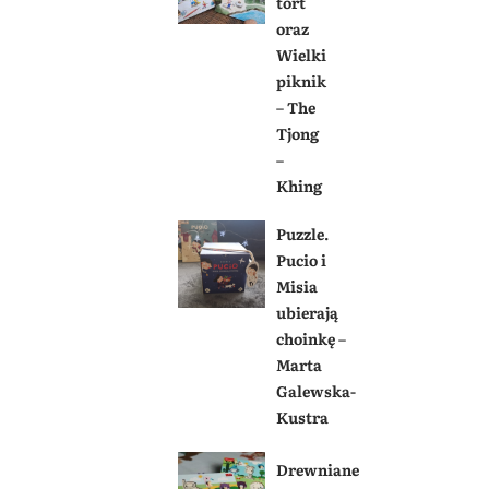
tort
oraz
Wielki
piknik
– The
Tjong
–
Khing
Puzzle.
Pucio i
Misia
ubierają
choinkę –
Marta
Galewska-
Kustra
Drewniane