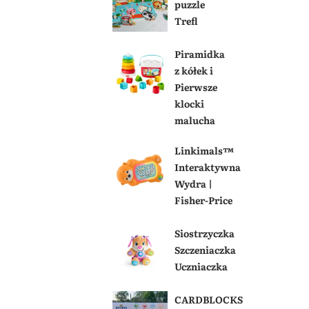
puzzle
Trefl
Piramidka
z kółek i
Pierwsze
klocki
malucha
Linkimals™
Interaktywna
Wydra |
Fisher-Price
Siostrzyczka
Szczeniaczka
Uczniaczka
CARDBLOCKS