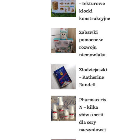
– tekturowe
klocki
konstrukcyjne
Zabawki
pomocne w
rozwoju
niemowlaka
Złodziejaszki
– Katherine
Rundell
Pharmaceris
N – kilka
słów o serii
dla cery
naczyniowej