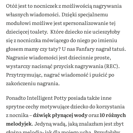
Otóż jest to nocniczek z możliwością nagrywania
własnych wiadomości. Dzięki specjalnemu
modułowi możliwe jest spersonalizowanie tej
dziecięcej toalety. Które dziecko nie ucieszyłoby
się z nocniczka mówiącego do niego po imieniu
głosem mamy czy taty? U nas Fanfary nagrał tatuś.
Nagranie wiadomości jest dziecinnie proste,
wystarczy nacisnąć przycisk nagrywania (REC).
Przytrzymując, nagrać wiadomość i puścić po
zakończeniu nagrania.
Ponadto Intelligent Potty posiada także inne
sprytne cechy motywujące dziecko do korzystania
z nocnika –
dźwięk płynącej wody
oraz
10 różnych
melodyjek
. Jedyną wadą, jaką znalazłam jest zbyt
głośna melodia- jak dla mojego ucha. Przydałaby