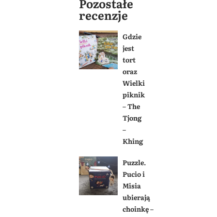
Pozostałe
recenzje
Gdzie
jest
tort
oraz
Wielki
piknik
– The
Tjong
–
Khing
Puzzle.
Pucio i
Misia
ubierają
choinkę –