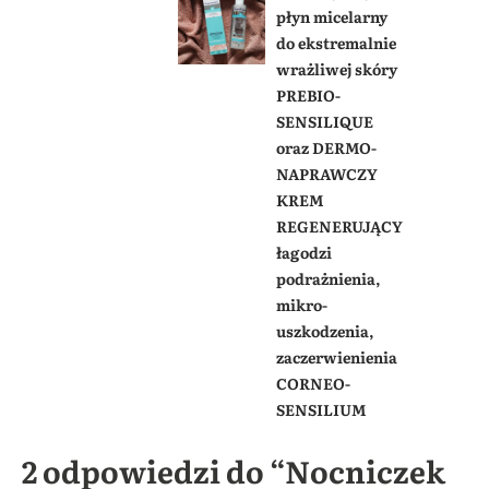
płyn micelarny
do ekstremalnie
wrażliwej skóry
PREBIO-
SENSILIQUE
oraz DERMO-
NAPRAWCZY
KREM
REGENERUJĄCY
łagodzi
podrażnienia,
mikro-
uszkodzenia,
zaczerwienienia
CORNEO-
SENSILIUM
2 odpowiedzi do “Nocniczek