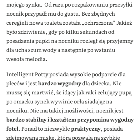
mojego synka. Od razu po rozpakowaniu przesyłki
nocnik przypadł mu do gustu. Bez zbędnych
ceregieli nowa toaleta została „ochrzczona” Jakież
było zdziwienie, gdy po kilku sekundach od
posadzenia pupki na nocniku rozległ się przyjemny
dla ucha szum wody a następnie po wstaniu
wesoła melodia.
Intelligent Potty posiada wysokie podparcie dla
pleców i jest
bardzo wygodny
dla dziecka. Nie
muszę się martwić, że idący jak rak i celujący pupą
po omacku synek wywinie orła siadając na
nocniku. Nie ma takiej możliwości, nocnik jest
bardzo stabilny
i kształtem przypomina wygodny
fotel
. Ponad to niezwykle
praktyczny
, posiada
zdejmowaną miskę, która pozwala na szybkie