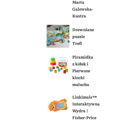
Marta
Galewska-
Kustra
Drewniane
puzzle
Trefl
Piramidka
z kółek i
Pierwsze
klocki
malucha
Linkimals™
Interaktywna
Wydra |
Fisher-Price