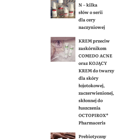
N – kilka
słów o serii
dla cery
naczyniowej
KREM przeciw
zaskórnikom
COMEDO ACNE
oraz KOJĄCY
KREM do twarzy
dla skóry
łojotokowej,
zaczerwienionej,
skłonnej do
łuszczenia
OCTOPIROX®
Pharmaceris
Prebiotyczny