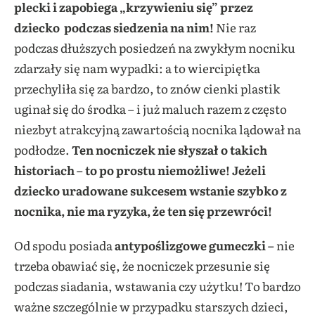
plecki i zapobiega „krzywieniu się” przez
dziecko podczas siedzenia na nim!
Nie raz
podczas dłuższych posiedzeń na zwykłym nocniku
zdarzały się nam wypadki: a to wiercipiętka
przechyliła się za bardzo, to znów cienki plastik
uginał się do środka – i już maluch razem z często
niezbyt atrakcyjną zawartością nocnika lądował na
podłodze.
Ten nocniczek nie słyszał o takich
historiach – to po prostu niemożliwe! Jeżeli
dziecko uradowane sukcesem wstanie szybko z
nocnika, nie ma ryzyka, że ten się przewróci!
Od spodu posiada
antypoślizgowe gumeczki –
nie
trzeba obawiać się, że nocniczek przesunie się
podczas siadania, wstawania czy użytku! To bardzo
ważne szczególnie w przypadku starszych dzieci,