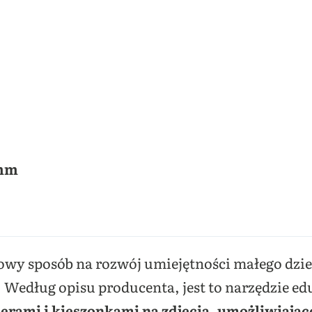
 mm
łowy sposób na rozwój umiejętności małego dzi
 Według opisu producenta, jest to narzędzie ed
terami i kieszonkami na zdjęcia
,
umożliwiając