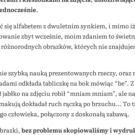
jednocześnie
.
 się alfabetem z dwuletnim synkiem, i mimo iż
dowanie zbyt wcześnie, moim zdaniem to świet
różnorodnych obrazków, których nie znajdujem
nie szybką nauką prezentowanych rzeczy, oraz 
padami odkłada tabliczkę na bok mówiąc “be”. 
ł jabłko na zdjęciu robił “mniam mniam”, ale n
smakują dokładał ruch rączką po brzuchu… To t
o człowieka, połączony z doskonałą zabawą.
brazki,
bez problemu skopiowaliśmy i wydru