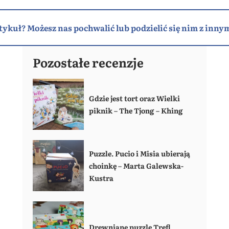
tykuł? Możesz nas pochwalić lub podzielić się nim z innym
Pozostałe recenzje
Gdzie jest tort oraz Wielki
piknik – The Tjong – Khing
Puzzle. Pucio i Misia ubierają
choinkę – Marta Galewska-
Kustra
Drewniane puzzle Trefl