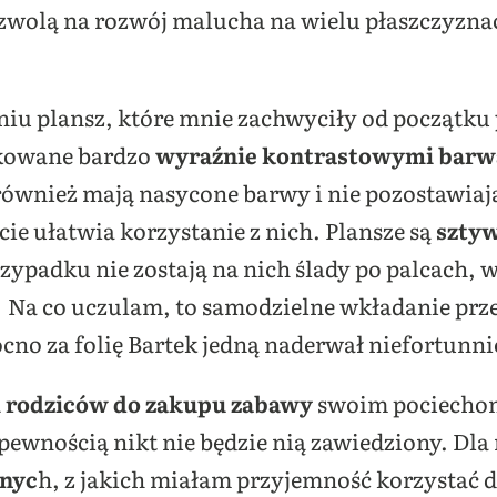
zwolą na rozwój malucha na wielu płaszczyzna
niu plansz, które mnie zachwyciły od początku
ukowane bardzo
wyraźnie kontrastowymi bar
 również mają nasycone barwy i nie pozostawiają
cie ułatwia korzystanie z nich. Plansze są
sztyw
ypadku nie zostają na nich ślady po palcach, 
. Na co uczulam, to samodzielne wkładanie prze
cno za folię Bartek jedną naderwał niefortunni
 rodziców do zakupu zabawy
swoim pociechom,
pewnością nikt nie będzie nią zawiedziony. Dla
jnyc
h, z jakich miałam przyjemność korzystać do