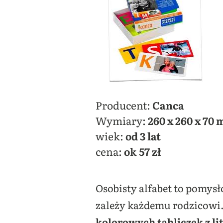
Producent:
Canca
Wymiary:
260 x 260 x 70
wiek:
od 3 lat
cena:
ok 57 zł
Osobisty alfabet to pomys
zależy każdemu rodzicowi.
kolorowych tabliczek z li