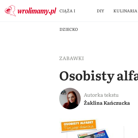
CIĄŻA I
DIY
KULINARIA
DZIECKO
ZABAWKI
Osobisty alf
Autorka tekstu
Żaklina Kańczucka