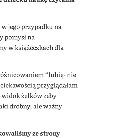
 w jego przypadku na
ny pomysł na
y w książeczkach dla
różnicowaniem “lubię- nie
Z ciekawością przyglądałam
a widok żelków żeby
aki drobny, ale ważny
kowaliśmy ze strony