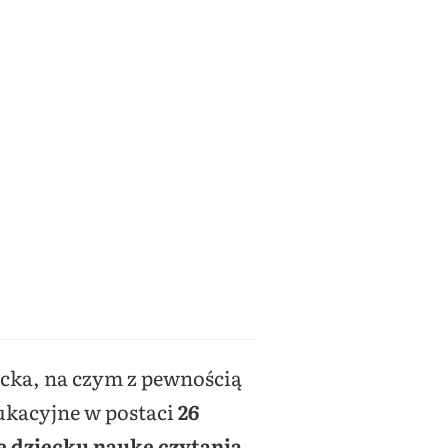
ecka, na czym z pewnością
ukacyjne w postaci
26
e dziecku naukę czytania