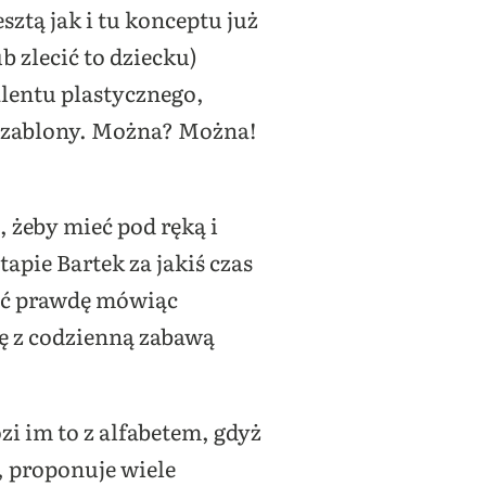
esztą jak i tu konceptu już
b zlecić to dziecku)
alentu plastycznego,
h szablony. Można? Można!
 żeby mieć pod ręką i
apie Bartek za jakiś czas
choć prawdę mówiąc
ę z codzienną zabawą
zi im to z alfabetem, gdyż
, proponuje wiele