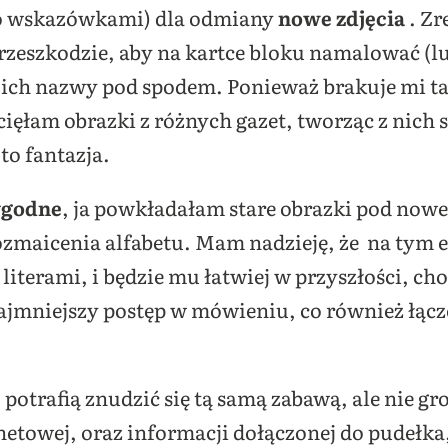
go wskazówkami) dla odmiany
nowe zdjęcia
. Zr
przeszkodzie, aby na kartce bloku namalować (lu
c ich nazwy pod spodem. Ponieważ brakuje mi t
cięłam obrazki z różnych gazet, tworząc z nic
to fantazja.
wygodne
, ja powkładałam stare obrazki pod nowe,
zmaicenia alfabetu. Mam nadzieję, że na tym et
 literami, i będzie mu łatwiej w przyszłości, 
jmniejszy postęp w mówieniu, co również łącz
otrafią znudzić się tą samą zabawą, ale nie gro
netowej, oraz informacji dołączonej do pudełka