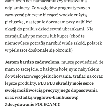
zabrudzeń bez namaczania czy stosowania
odplamiaczy. Ze względów pragmatycznych
zazwyczaj płuczę w bieżącej wodzie zużytą
pieluszkę, następnie dorzucam przy najbliżej
okazji do pralki z dziecięcymi ubrankami. Nie
zostają ślady po moczu lub kupce (choć te
niemowlęce potrafią narobić wiele szkód, polarek
w pieluszce doskonale się obronił!)
Jestem bardzo zadowolona
, muszę powiedzieć, że
mam to szczęście, z każdym kolejnym nabytkiem
do wielorazowego pieluchowania, trafiać na coraz
lepsze produkty.
PLU PLU skradły moje serce
swoją możliwością precyzyjnego dopasowania
oraz wkładką węglowo-bambusową!
Zdecydowanie POLECAM!!!