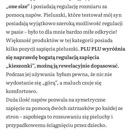
„one size”
i posiadają regulację rozmiaru za
pomocą napów. Pieluszki, które testował mój syn
posiadają wyjątkowo szeroką możliwość regulacji
w pasie – było to dla mnie bardzo miłe odkrycie!
Większość produktów w tej kategorii posiada
kilka pozycji zapięcia pieluszki.
PLU PLU wyróżnia
się naprawdę bogatą regulacją zapięcia
„kieszonki”, możną ją rewelacyjnie dopasować.
Podczas jej używania byłam pewna, że nic nie
wydostanie się „górą”, a maluch czuje się
komfortowo.
Duża ilość napów pozwala na symetryczne
zapięcie za pomocą dwóch zatrzasków po każdej ze
stron – zapobiega to rozsuwaniu się pieluchy i
przypadkowemu ściągnięciu przez dziecko.