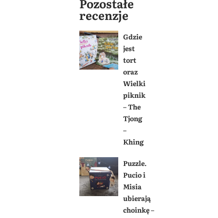
Pozostałe
recenzje
Gdzie
jest
tort
oraz
Wielki
piknik
– The
Tjong
–
Khing
Puzzle.
Pucio i
Misia
ubierają
choinkę –