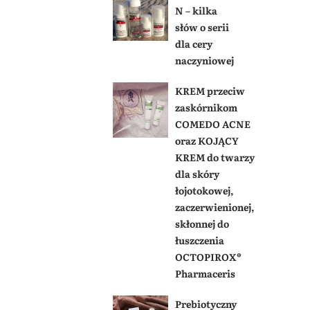
N – kilka
słów o serii
dla cery
naczyniowej
KREM przeciw
zaskórnikom
COMEDO ACNE
oraz KOJĄCY
KREM do twarzy
dla skóry
łojotokowej,
zaczerwienionej,
skłonnej do
łuszczenia
OCTOPIROX®
Pharmaceris
Prebiotyczny