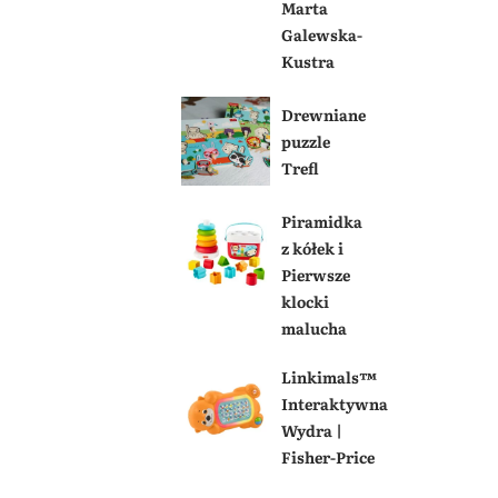
Marta
Galewska-
Kustra
Drewniane
puzzle
Trefl
Piramidka
z kółek i
Pierwsze
klocki
malucha
Linkimals™
Interaktywna
Wydra |
Fisher-Price