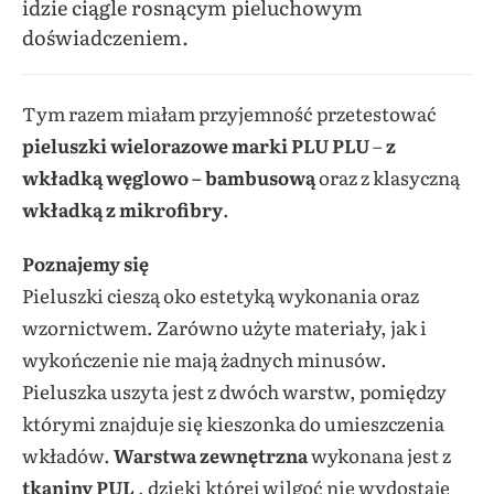
idzie ciągle rosnącym pieluchowym
doświadczeniem.
Tym razem miałam przyjemność przetestować
pieluszki wielorazowe marki PLU PLU
–
z
wkładką węglowo – bambusową
oraz z klasyczną
wkładką z mikrofibry
.
Poznajemy się
Pieluszki cieszą oko estetyką wykonania oraz
wzornictwem. Zarówno użyte materiały, jak i
wykończenie nie mają żadnych minusów.
Pieluszka uszyta jest z dwóch warstw, pomiędzy
którymi znajduje się kieszonka do umieszczenia
wkładów.
Warstwa zewnętrzna
wykonana jest z
tkaniny PUL
, dzięki której wilgoć nie wydostaje