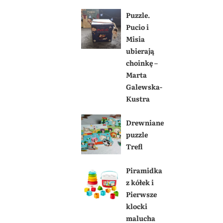
Puzzle.
Pucio i
Misia
ubierają
choinkę –
Marta
Galewska-
Kustra
Drewniane
puzzle
Trefl
Piramidka
z kółek i
Pierwsze
klocki
malucha