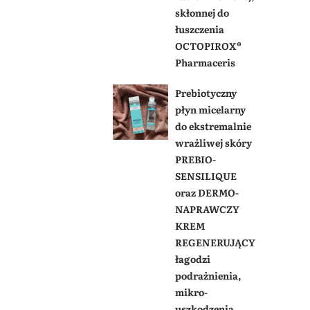
skłonnej do
łuszczenia
OCTOPIROX®
Pharmaceris
Prebiotyczny
płyn micelarny
do ekstremalnie
wrażliwej skóry
PREBIO-
SENSILIQUE
oraz DERMO-
NAPRAWCZY
KREM
REGENERUJĄCY
łagodzi
podrażnienia,
mikro-
uszkodzenia,