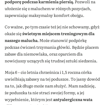
podporę podczas karmienia piersią.
Pozwoli na
ułożenie się z maluchem w różnych pozycjach,
zapewniając maksymalny komfort obojgu.
Co ważne, po tym czasie też jej nie schowamy, gdyż
okaże się
świetnym miejscem treningowym dla
naszego malucha.
Może stanowić podpórkę
podczas ćwiczeń trzymania główki. Będzie placem
zabaw dla niemowlaka, oraz oparciem dla
nowicjuszy uczących się trudnej sztuki siedzenia.
Moja 6 – cio letnia chrześnica i 1,5 roczna córka
uwielbiają zabawy na tej poduszce. To jasny dowód
na to, jak długo może nam służyć. Mam nadzieję,
że poduszka ta nie straci swojej formy, a jej
wypełnienie, którym jest
antyalergiczna wata