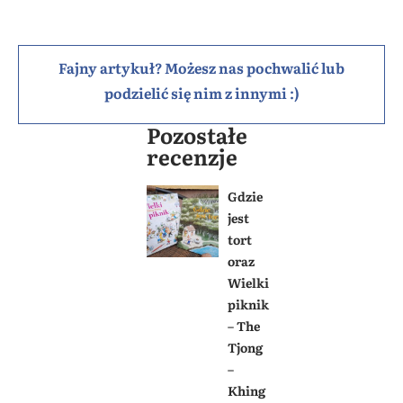
Fajny artykuł? Możesz nas pochwalić lub
podzielić się nim z innymi :)
Pozostałe
recenzje
Gdzie
jest
tort
oraz
Wielki
piknik
– The
Tjong
–
Khing