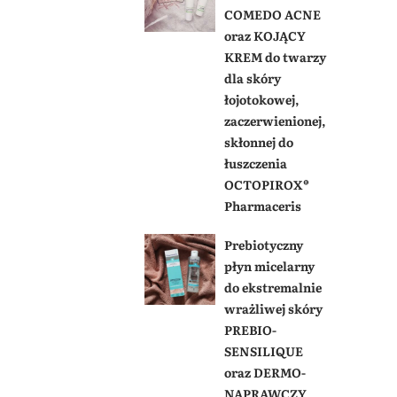
COMEDO ACNE
oraz KOJĄCY
KREM do twarzy
dla skóry
łojotokowej,
zaczerwienionej,
skłonnej do
łuszczenia
OCTOPIROX®
Pharmaceris
Prebiotyczny
płyn micelarny
do ekstremalnie
wrażliwej skóry
PREBIO-
SENSILIQUE
oraz DERMO-
NAPRAWCZY