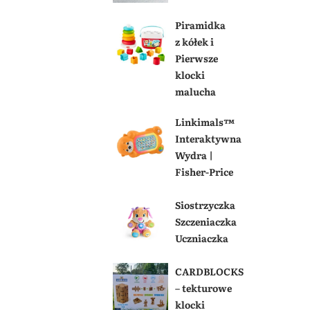
Piramidka
z kółek i
Pierwsze
klocki
malucha
Linkimals™
Interaktywna
Wydra |
Fisher-Price
Siostrzyczka
Szczeniaczka
Uczniaczka
CARDBLOCKS
– tekturowe
klocki