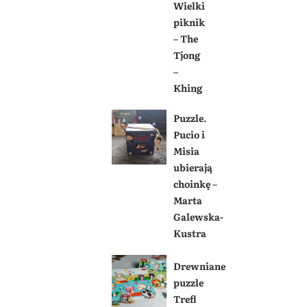
Wielki
piknik
– The
Tjong
–
Khing
Puzzle.
Pucio i
Misia
ubierają
choinkę –
Marta
Galewska-
Kustra
Drewniane
puzzle
Trefl