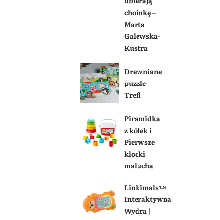
ubierają
choinkę –
Marta
Galewska-
Kustra
Drewniane
puzzle
Trefl
Piramidka
z kółek i
Pierwsze
klocki
malucha
Linkimals™
Interaktywna
Wydra |