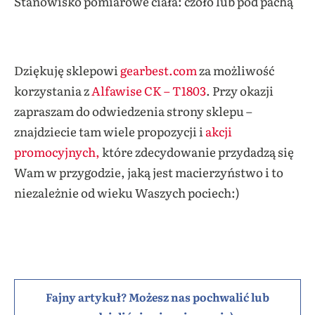
Stanowisko pomiarowe ciała: czoło lub pod pachą
Dziękuję sklepowi
gearbest.com
za możliwość
korzystania z
Alfawise CK – T1803
. Przy okazji
zapraszam do odwiedzenia strony sklepu –
znajdziecie tam wiele propozycji i
akcji
promocyjnych
,
które zdecydowanie przydadzą się
Wam w przygodzie, jaką jest macierzyństwo i to
niezależnie od wieku Waszych pociech:)
Fajny artykuł? Możesz nas pochwalić lub