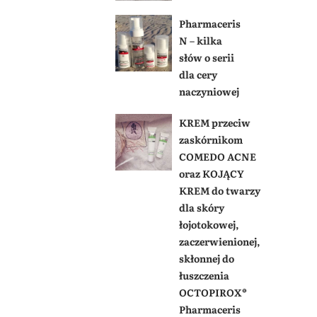
Pharmaceris
N – kilka
słów o serii
dla cery
naczyniowej
KREM przeciw
zaskórnikom
COMEDO ACNE
oraz KOJĄCY
KREM do twarzy
dla skóry
łojotokowej,
zaczerwienionej,
skłonnej do
łuszczenia
OCTOPIROX®
Pharmaceris