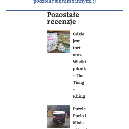
podzielić się nim z innymi :)
Pozostałe
recenzje
Gdzie
jest
tort
oraz
Wielki
piknik
– The
Tjong
–
Khing
Puzzle.
Pucio i
Misia