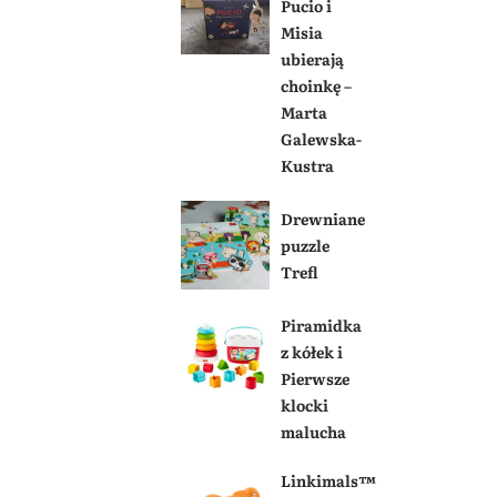
Pucio i
Misia
ubierają
choinkę –
Marta
Galewska-
Kustra
Drewniane
puzzle
Trefl
Piramidka
z kółek i
Pierwsze
klocki
malucha
Linkimals™