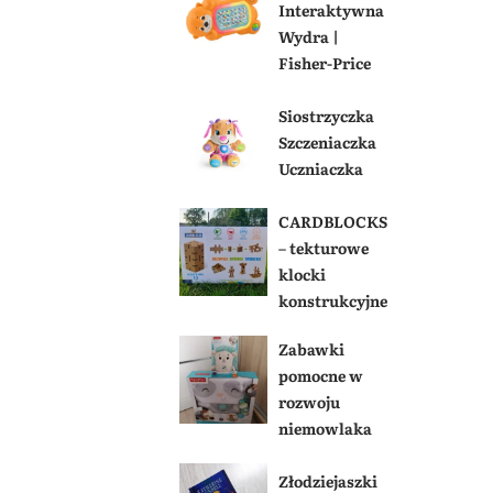
Interaktywna
Wydra |
Fisher-Price
Siostrzyczka
Szczeniaczka
Uczniaczka
CARDBLOCKS
– tekturowe
klocki
konstrukcyjne
Zabawki
pomocne w
rozwoju
niemowlaka
Złodziejaszki