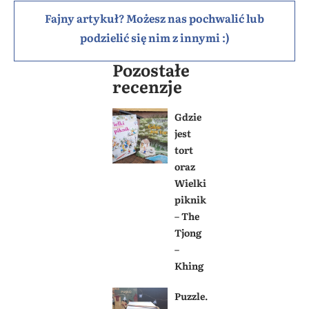
Fajny artykuł? Możesz nas pochwalić lub
podzielić się nim z innymi :)
Pozostałe
recenzje
Gdzie
jest
tort
oraz
Wielki
piknik
– The
Tjong
–
Khing
Puzzle.