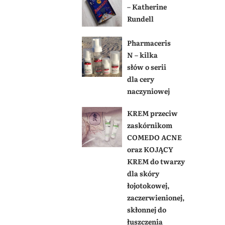
– Katherine
Rundell
Pharmaceris
N – kilka
słów o serii
dla cery
naczyniowej
KREM przeciw
zaskórnikom
COMEDO ACNE
oraz KOJĄCY
KREM do twarzy
dla skóry
łojotokowej,
zaczerwienionej,
skłonnej do
łuszczenia