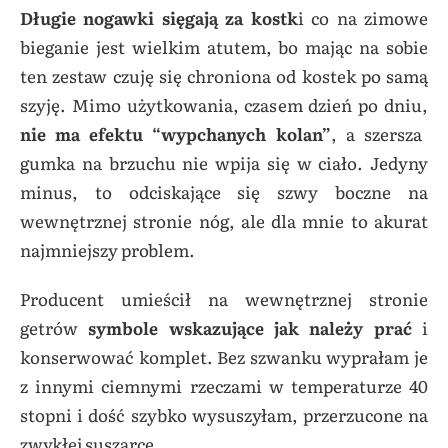
Długie nogawki sięgają za kostk
i co na zimowe
bieganie jest wielkim atutem, bo mając na sobie
ten zestaw czuję się chroniona od kostek po samą
szyję. Mimo użytkowania, czasem dzień po dniu,
nie ma efektu “wypchanych kolan”
, a szersza
gumka na brzuchu nie wpija się w ciało. Jedyny
minus, to odciskające się szwy boczne na
wewnętrznej stronie nóg, ale dla mnie to akurat
najmniejszy problem.
Producent umieścił na wewnętrznej stronie
getrów
symbole wskazujące jak należy prać
i
konserwować komplet. Bez szwanku wyprałam je
z innymi ciemnymi rzeczami w temperaturze 40
stopni i dość szybko wysuszyłam, przerzucone na
zwykłej suszarce.