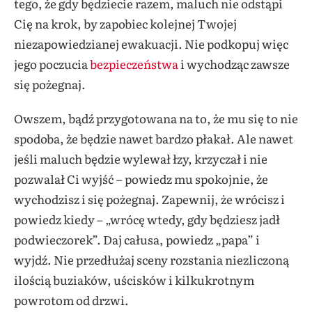
tego, że gdy będziecie razem, maluch nie odstąpi
Cię na krok, by zapobiec kolejnej Twojej
niezapowiedzianej ewakuacji. Nie podkopuj więc
jego poczucia
bezpieczeństwa
i wychodząc zawsze
się pożegnaj.
Owszem, bądź przygotowana na to, że mu się to nie
spodoba, że będzie nawet bardzo płakał. Ale nawet
jeśli maluch będzie wylewał łzy, krzyczał i nie
pozwalał Ci wyjść – powiedz mu spokojnie, że
wychodzisz i się pożegnaj. Zapewnij, że wrócisz i
powiedz kiedy – „wrócę wtedy, gdy będziesz jadł
podwieczorek”. Daj całusa, powiedz „papa” i
wyjdź. Nie przedłużaj sceny rozstania niezliczoną
ilością buziaków, uścisków i kilkukrotnym
powrotom od drzwi.