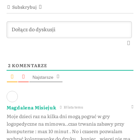
Subskrybuj
2
KOMENTARZE
Najstarsze
Magdalena Misiejuk
10 lata temu
Moje dzieci raz na kilka dni mogą pograć w gry
logopedyczne na mimowa..czas trwania zabawy przy
komputerze : max 10 minut . No i czasem pozwalam
wybrać kolorowankę do druku…koniec.. więcej nie ma.