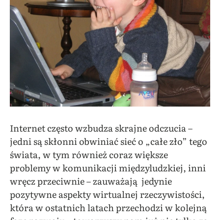
Internet często wzbudza skrajne odczucia –
jedni są skłonni obwiniać sieć o „całe zło” tego
świata, w tym również coraz większe
problemy w komunikacji międzyludzkiej, inni
wręcz przeciwnie – zauważają jedynie
pozytywne aspekty wirtualnej rzeczywistości,
która w ostatnich latach przechodzi w kolejną