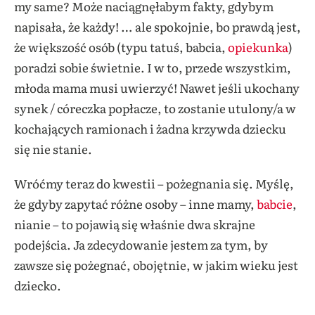
my same? Może naciągnęłabym fakty, gdybym
napisała, że każdy! … ale spokojnie, bo prawdą jest,
że większość osób (typu tatuś, babcia,
opiekunka
)
poradzi sobie świetnie. I w to, przede wszystkim,
młoda mama musi uwierzyć! Nawet jeśli ukochany
synek / córeczka popłacze, to zostanie utulony/a w
kochających ramionach i żadna krzywda dziecku
się nie stanie.
Wróćmy teraz do kwestii – pożegnania się. Myślę,
że gdyby zapytać różne osoby – inne mamy,
babcie
,
nianie – to pojawią się właśnie dwa skrajne
podejścia. Ja zdecydowanie jestem za tym, by
zawsze się pożegnać, obojętnie, w jakim wieku jest
dziecko.