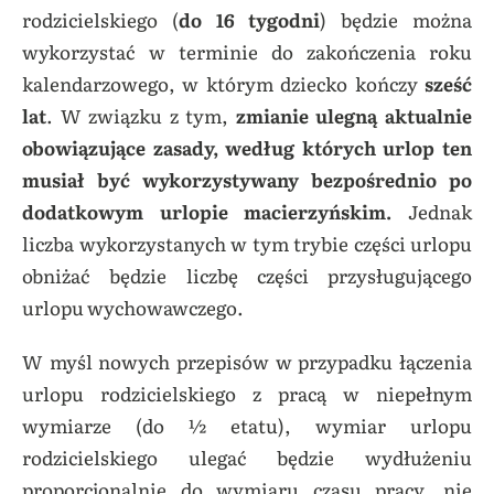
rodzicielskiego (
do 16 tygodni
) będzie można
wykorzystać w terminie do zakończenia roku
kalendarzowego, w którym dziecko kończy
sześć
lat
. W związku z tym,
zmianie ulegną aktualnie
obowiązujące zasady, według których urlop ten
musiał być wykorzystywany bezpośrednio po
dodatkowym urlopie macierzyńskim.
Jednak
liczba wykorzystanych w tym trybie części urlopu
obniżać będzie liczbę części przysługującego
urlopu wychowawczego.
W myśl nowych przepisów w przypadku łączenia
urlopu rodzicielskiego z pracą w niepełnym
wymiarze (do ½ etatu), wymiar urlopu
rodzicielskiego ulegać będzie wydłużeniu
proporcjonalnie do wymiaru czasu pracy, nie