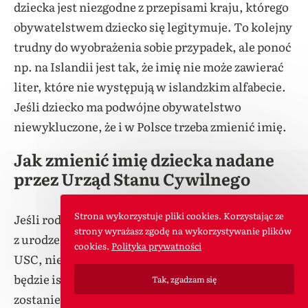
dziecka jest niezgodne z przepisami kraju, którego
obywatelstwem dziecko się legitymuje. To kolejny
trudny do wyobrażenia sobie przypadek, ale ponoć
np. na Islandii jest tak, że imię nie może zawierać
liter, które nie występują w islandzkim alfabecie.
Jeśli dziecko ma podwójne obywatelstwo
niewykluczone, że i w Polsce trzeba zmienić imię.
Jak zmienić imię dziecka nadane
przez Urząd Stanu Cywilnego
Strona wykorzystuje pliki cookies. Korzystając ze
Jeśli rodzice nie dopełnią formalności związanych
strony wyrażasz zgodę na wykorzystywanie plików
z urodzeniem dziecka i nie zgłoszą tego faktu w
cookies.
Polityka prywatności
USC, nie oznacza to, że dziecko formalnie „nie
będzie istniało”. Oznacza to tylko tyle, że imię
Tak, zgadzam się
zostanie nadane dziecku przez urzędnika, który