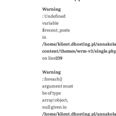
Warning
: Undefined
variable
$recent_posts
in
/home/klient.dhosting.pl/annakol
content/themes/wrm-v3/single.ph
on line
239
Warning
: foreach()
argument must
be of type
array|object,
null given in
/home/klient.dhosting.pl/annakol