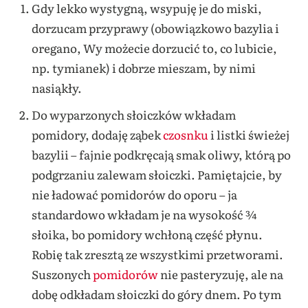
Gdy lekko wystygną, wsypuję je do miski,
dorzucam przyprawy (obowiązkowo bazylia i
oregano, Wy możecie dorzucić to, co lubicie,
np. tymianek) i dobrze mieszam, by nimi
nasiąkły.
Do wyparzonych słoiczków wkładam
pomidory, dodaję ząbek
czosnku
i listki świeżej
bazylii – fajnie podkręcają smak oliwy, którą po
podgrzaniu zalewam słoiczki. Pamiętajcie, by
nie ładować pomidorów do oporu – ja
standardowo wkładam je na wysokość ¾
słoika, bo pomidory wchłoną część płynu.
Robię tak zresztą ze wszystkimi przetworami.
Suszonych
pomidorów
nie pasteryzuję, ale na
dobę odkładam słoiczki do góry dnem. Po tym