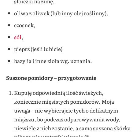
słoiczki na zimę,
oliwa z oliwek (lub inny olej roślinny),
czosnek,
sól
,
pieprz (jeśli lubicie)
bazylia i inne zioła wg. uznania.
Suszone pomidory – przygotowanie
Kupuję odpowiednią ilość świeżych,
koniecznie mięsistych pomidorów. Moja
uwaga – nie wybierajcie tych o delikatnym
miąższu, bo podczas odparowywania wody,
niewiele z nich zostanie, a sama suszona skórka
nikogo nie usatysfakcjonuje 😉