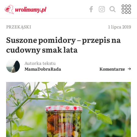
PRZEKĄSKI
1 lipca 2019
Suszone pomidory – przepis na
cudowny smak lata
Autorka tekstu
MamaDobraRada
Komentarze