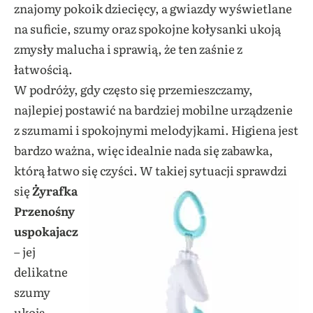
znajomy pokoik dziecięcy, a gwiazdy wyświetlane
na suficie, szumy oraz spokojne kołysanki ukoją
zmysły malucha i sprawią, że ten zaśnie z
łatwością.
W podróży, gdy często się przemieszczamy,
najlepiej postawić na bardziej mobilne urządzenie
z szumami i spokojnymi melodyjkami. Higiena jest
bardzo ważna, więc idealnie nada się zabawka,
którą łatwo się czyści.
W takiej sytuacji sprawdzi
się
Żyrafka
Przenośny
uspokajacz
– jej
delikatne
szumy
ukoją