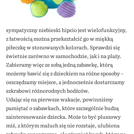
sympatyczny niebieski hipcio jest wielofunkcyjny,
z łatwością można przekształcić go w miękką
piłeczkę w stonowanych kolorach. Sprawdzi się
świetnie zarówno w samochodzie, jak i na plaży.
Zabieramy więc ze sobą jedną zabawkę, którą
możemy bawić się z dzieckiem na różne sposoby –
oszczędzamy miejsce, a jednocześnie dostarczamy
szkrabowi różnorodnych bodźców.
Udając się na pierwsze wakacje, powinniśmy
pamiętać o zabawkach, które szczególnie budzą
zainteresowanie dziecka. Może to być pluszowy
miś, z którym maluch się nie rozstaje, ulubiona
zabawka sensoryczna, ale również kocyk, który na