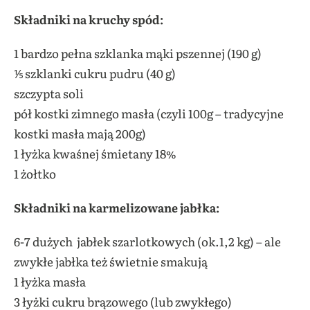
Składniki na kruchy spód:
1 bardzo pełna szklanka mąki pszennej (190 g)
⅕ szklanki cukru pudru (40 g)
szczypta soli
pół kostki zimnego masła (czyli 100g – tradycyjne
kostki masła mają 200g)
1 łyżka kwaśnej śmietany 18%
1 żołtko
Składniki na karmelizowane jabłka:
6-7 dużych jabłek szarlotkowych (ok.1,2 kg) – ale
zwykłe jabłka też świetnie smakują
1 łyżka masła
3 łyżki cukru brązowego (lub zwykłego)