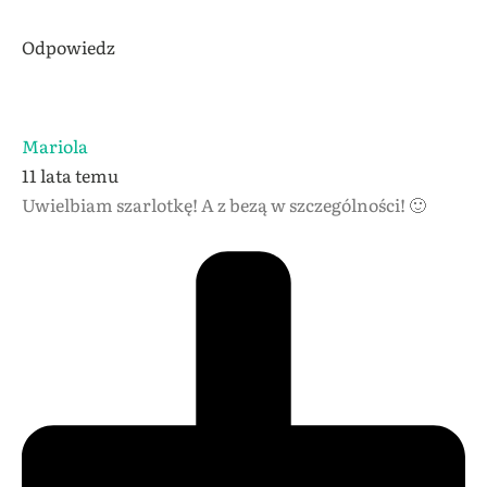
Odpowiedz
Mariola
11 lata temu
Uwielbiam szarlotkę! A z bezą w szczególności! 🙂