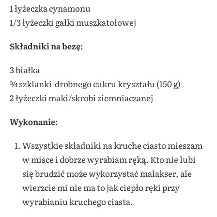
1 łyżeczka cynamonu
1/3 łyżeczki gałki muszkatołowej
Składniki na bezę:
3 białka
¾ szklanki drobnego cukru kryształu (150 g)
2 łyżeczki maki/skrobi ziemniaczanej
Wykonanie:
Wszystkie składniki na kruche ciasto mieszam
w misce i dobrze wyrabiam ręką. Kto nie lubi
się brudzić może wykorzystać malakser, ale
wierzcie mi nie ma to jak ciepło ręki przy
wyrabianiu kruchego ciasta.