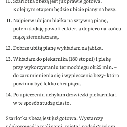
Szarlotka z bezą jest już prawie gotowa.
Kolejnym etapem będzie ubicie piany na bezę.
Najpierw ubijam białka na sztywną pianę,
potem dodaję powoli cukier, a dopiero na końcu
mąkę ziemniaczaną.
Dobrze ubitą pianę wykładam na jabłka.
Wkładam do piekarnika (180 stopni) i piekę
przy wykorzystaniu termoobiegu ok 25 min. –
do zarumienienia się i wypieczenia bezy- która
powinna być lekko chrupiąca.
Po upieczeniu uchylam drzwiczki piekarnika i
w te sposób studzę ciasto.
Szarlotka z bezą jest już gotowa. Wystarczy
udekorować ją malinami, miętą i podać gościom.