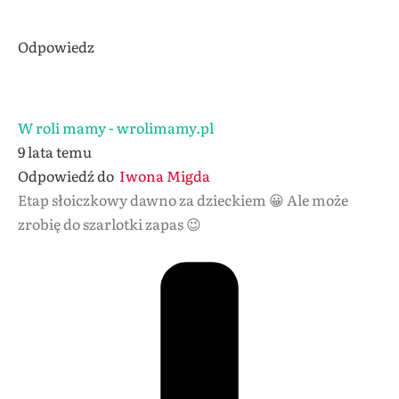
Odpowiedz
W roli mamy - wrolimamy.pl
9 lata temu
Odpowiedź do
Iwona Migda
Etap słoiczkowy dawno za dzieckiem 😀 Ale może
zrobię do szarlotki zapas 😉