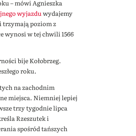
 roku – mówi Agnieszka
jnego wyjazdu
wydajemy
 i trzymają poziom z
e wynosi w tej chwili 1566
ności bije Kołobrzeg.
eszłego roku.
iętych na zachodnim
e miejsca. Niemniej lepiej
wsze trzy tygodnie lipca
kreśla Rzeszutek i
erania spośród tańszych