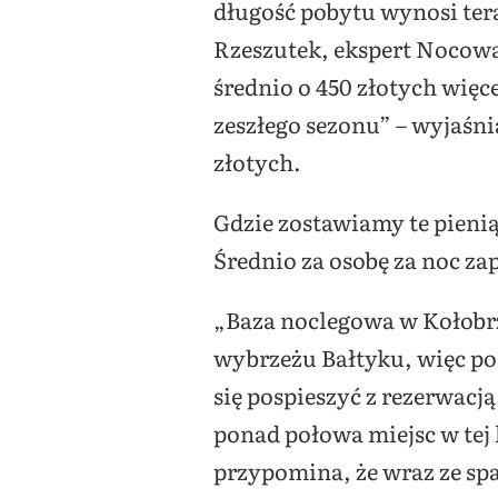
długość pobytu wynosi tera
Rzeszutek, ekspert Nocowan
średnio o 450 złotych więce
zeszłego sezonu” – wyjaśnia
złotych.
Gdzie zostawiamy te pieni
Średnio za osobę za noc zap
„Baza noclegowa w Kołobrze
wybrzeżu Bałtyku, więc po
się pospieszyć z rezerwacją
ponad połowa miejsc w tej l
przypomina, że wraz ze sp