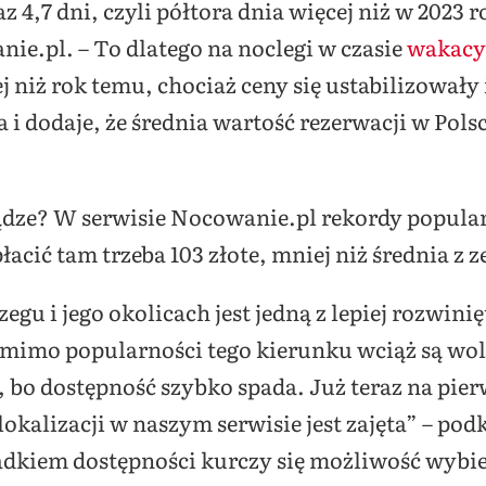
z 4,7 dni, czyli półtora dnia więcej niż w 2023
ie.pl. – To dlatego na noclegi w czasie
wakacy
j niż rok temu, chociaż ceny się ustabilizowały
 i dodaje, że średnia wartość rezerwacji w Polsc
ądze? W serwisie Nocowanie.pl rekordy popular
łacić tam trzeba 103 złote, mniej niż średnia z z
gu i jego okolicach jest jedną z lepiej rozwin
mimo popularności tego kierunku wciąż są woln
, bo dostępność szybko spada. Już teraz na pier
okalizacji w naszym serwisie jest zajęta” – pod
adkiem dostępności kurczy się możliwość wybi