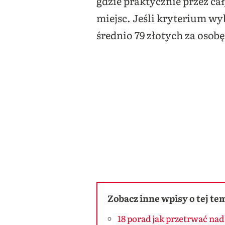
gdzie praktycznie przez cał
miejsc. Jeśli kryterium wyb
średnio 79 złotych za osobę
Zobacz inne wpisy o tej te
18 porad jak przetrwać na