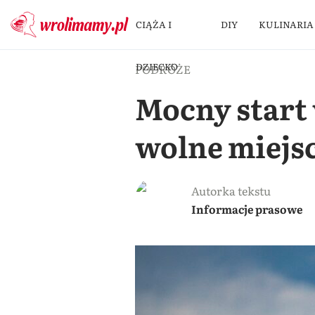
CIĄŻA I
DIY
KULINARIA
DZIECKO
PODRÓŻE
Mocny start 
wolne miejs
Autorka tekstu
Informacje prasowe