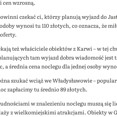
ci cen wzrosną.
powinni czekać ci, którzy planują wyjazd do Jast
bodoby wynosi tu 110 złotych, co oznacza, że m
oferty.
ają też właściciele obiektów z Karwi – w tej chw
anujących tam wyjazd dobra wiadomość jest ta
, a średnia cena noclegu dla jednej osoby wynos
żna szukać wciąż we Władysławowie – popular
oc zapłacimy tu średnio 89 złotych.
dnościami w znalezieniu noclegu muszą się lic
aży z wielkomiejskimi atrakcjami. Obiekty w 