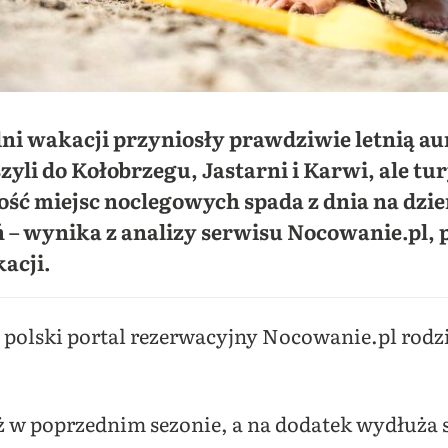
 dni wakacji przyniosły prawdziwie letnią au
li do Kołobrzegu, Jastarni i Karwi, ale tury
ość miejsc noclegowych spada z dnia na dzień
ń – wynika z analizy serwisu Nocowanie.pl,
acji.
 polski portal rezerwacyjny Nocowanie.pl rod
 w poprzednim sezonie, a na dodatek wydłuża si