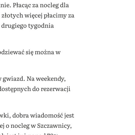
ie. Płacąc za nocleg dla
 złotych więcej płacimy za
o drugiego tygodnia
odziewać się można w
w gwiazd. Na weekendy,
 dostępnych do rezerwacji
ówki, dobra wiadomość jest
ej o nocleg w Szczawnicy,