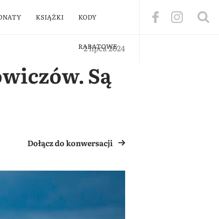
ONATY
KSIĄŻKI
KODY
RABATOWE
2 lipca 2024
owiczów. Są
Dołącz do konwersacji