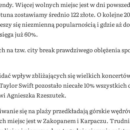
ndy. Więcej wolnych miejsc jest w dni powszedn
tuna zostawiamy średnio 122 złote. O kolejne 20
ieszy się niezmienną popularnością i gdzie aż d
sięga już 60%.
h na tzw. city break prawdziwego oblężenia sp
dać wpływ zbliżających się wielkich koncertó
 Taylor Swift pozostało niecałe 10% wszystkich
wi Agnieszka Rzeszutek.
iwanie się na plaży przedkładają górskie wędr
ch miejsc jest w Zakopanem i Karpaczu. Trudni