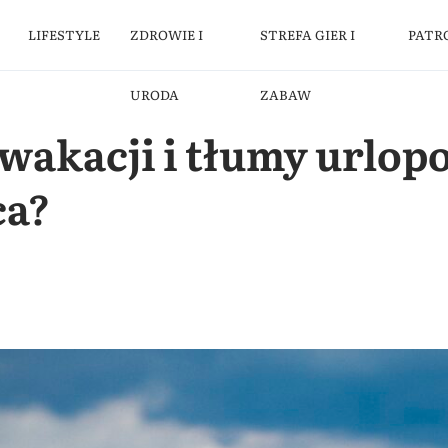
LIFESTYLE
ZDROWIE I
STREFA GIER I
PATR
URODA
ZABAW
wakacji i tłumy urlop
ca?