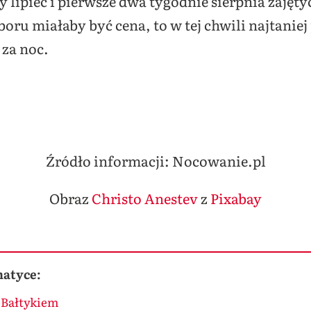
y lipiec i pierwsze dwa tygodnie sierpnia zajęty
oru miałaby być cena, to w tej chwili najtaniej
 za noc.
Źródło informacji: Nocowanie.pl
Obraz
Christo Anestev
z
Pixabay
matyce:
d Bałtykiem