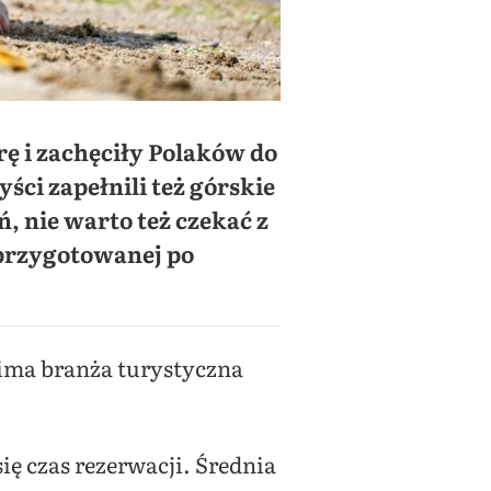
rę i zachęciły Polaków do
ści zapełnili też górskie
, nie warto też czekać z
 przygotowanej po
zima branża turystyczna
ę czas rezerwacji. Średnia