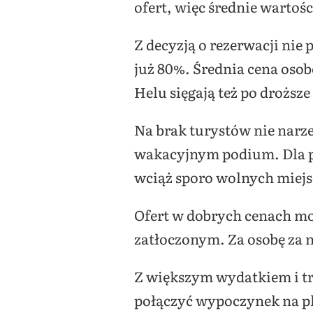
ofert, więc średnie wartoś
Z decyzją o rezerwacji nie 
już 80%. Średnia cena oso
Helu sięgają też po droższe 
Na brak turystów nie narzek
wakacyjnym podium. Dla pl
wciąż sporo wolnych miejsc
Ofert w dobrych cenach mo
zatłoczonym. Za osobę za n
Z większym wydatkiem i tru
połączyć wypoczynek na pl