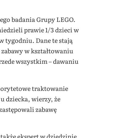
nego badania Grupy LEGO.
dzieli prawie 1/3 dzieci w
w tygodniu. Dane te stają
ę zabawy w kształtowaniu
przede wszystkim – dawaniu
iorytetowe traktowanie
 dziecka, wierzy, że
 zastępowali zabawę
a także ekspert w dziedzinie