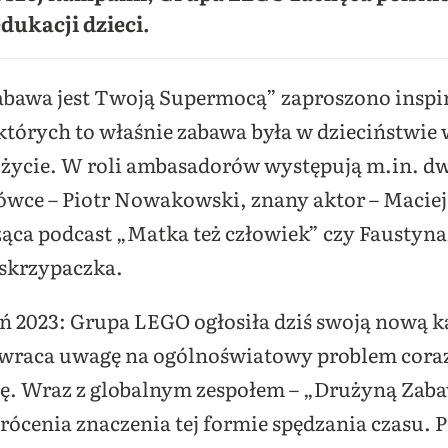
dukacji dzieci.
bawa jest Twoją Supermocą” zaproszono inspiru
 których to właśnie zabawa była w dzieciństwi
ze życie. W roli ambasadorów występują m.in. d
ówce – Piotr Nowakowski, znany aktor – Macie
ca podcast „Matka też człowiek” czy Faustyna
 skrzypaczka.
ń 2023:
Grupa LEGO ogłosiła dziś swoją nową k
raca uwagę na ogólnoświatowy problem coraz 
awę. Wraz z globalnym zespołem – „Drużyną Za
rócenia znaczenia tej formie spędzania czasu. P