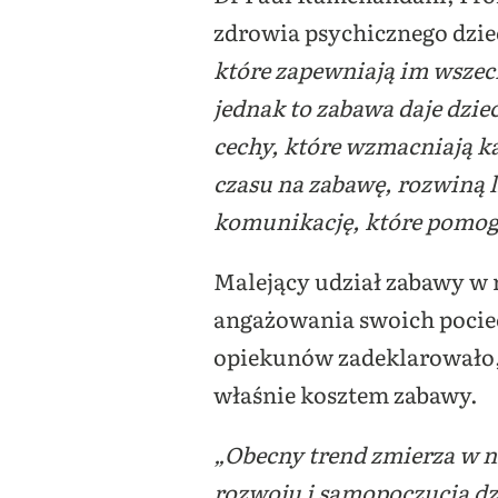
zdrowia psychicznego dzie
które zapewniają im wszec
jednak to zabawa daje dzie
cechy, które wzmacniają ka
czasu na zabawę, rozwiną 
komunikację, które pomogą
Malejący udział zabawy w 
angażowania swoich pociec
opiekunów zadeklarowało, ż
właśnie kosztem zabawy.
„Obecny trend zmierza w n
rozwoju i samopoczucia dz