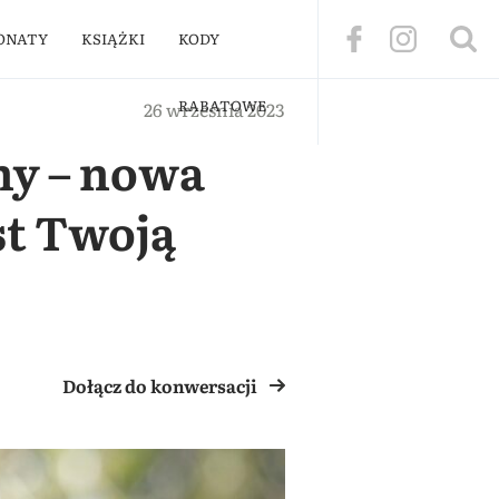
ONATY
KSIĄŻKI
KODY
RABATOWE
26 września 2023
ny – nowa
t Twoją
Dołącz do konwersacji