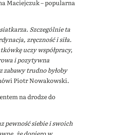
na Maciejczuk – popularna
iatkarza. Szczególnie ta
nacja, zręczność i siła.
iatkówkę uczy współpracy,
drowa i pozytywna
ez zabawy trudno byłoby
ówi Piotr Nowakowski.
entem na drodze do
az pewność siebie i swoich
awne, że dopiero w