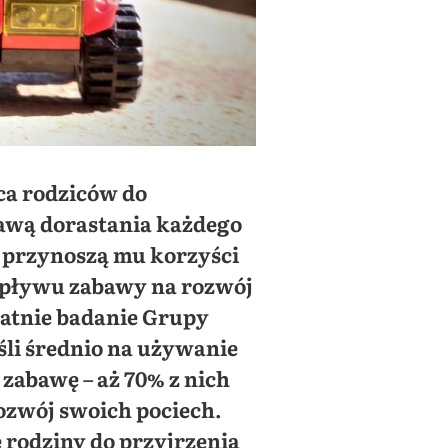
a rodziców do
awą dorastania każdego
e przynoszą mu korzyści
wpływu zabawy na rozwój
tatnie badanie Grupy
śli średnio na używanie
 zabawę – aż 70% z nich
ozwój swoich pociech.
 rodziny do przyjrzenia