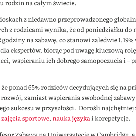
iu rodzin na całym świecie.
nioskach z niedawno przeprowadzonego global
 z rodzicami wynika, że od poniedziałku do nie
2 godziny na zabawę, co stanowi zaledwie 1,19% 
dla ekspertów, biorąc pod uwagę kluczową rol
eci, wspieraniu ich dobrego samopoczucia i – 
 że ponad 65% rodziców decydujących się na pr
rozwój, zamiast wspierania swobodnej zabawy u
ego sukcesu w przyszłości. Dorośli najchętniej
:
zajęcia sportowe
,
nauka języka
i korepetycje.
fesor Zabawy na Uniwersytecie w Cambridge
, 