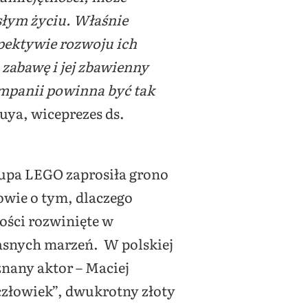
słym życiu. Właśnie
pektywie rozwoju ich
 zabawę i jej zbawienny
ampanii powinna być tak
uya, wiceprezes ds.
rupa LEGO zaprosiła grono
powie o tym, dlaczego
ości rozwinięte w
asnych marzeń. W polskiej
znany aktor – Maciej
złowiek”, dwukrotny złoty