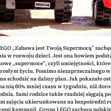
GO „Zabawa jest Twoją Supermocą” zachęc
ia w rozwoju dzieci.
Jest ona bowiem podst
zowe „supermoce”, czyli umiejętności, któr
dorosłym życiu. Pomimo niezaprzeczalnego 
a schodzić na dalszy plan. Jak pokazało os
na nią 60% mniej czasu w tygodniu, niż doro
nia. Sami rodzice także rzadziej sięgają po
m zajęcia ukierunkowane na bezpośredni r
wszej kampanii, Grupa LEGO zachęca polskie