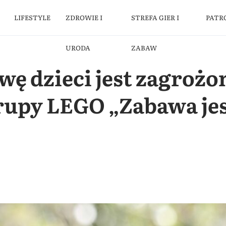
LIFESTYLE
ZDROWIE I
STREFA GIER I
PATR
URODA
ZABAW
wę dzieci jest zagrożo
upy LEGO „Zabawa jes