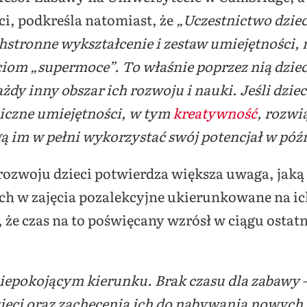
ci, podkreśla natomiast, że
„Uczestnictwo dziec
hstronne wykształcenie i zestaw umiejętności,
ciom „supermoce”. To właśnie poprzez nią dziec
żdy inny obszar ich rozwoju i nauki. Jeśli dzie
liczne umiejętności, w tym
kreatywność
, rozw
 im w pełni wykorzystać swój potencjał w późn
rozwoju dzieci potwierdza większa uwaga, jaką
h w zajęcia pozalekcyjne ukierunkowane na ic
e czas na to poświęcany wzrósł w ciągu ostatni
iepokojącym kierunku. Brak czasu dla zabawy –
ieci oraz zachęcenia ich do nabywania nowych