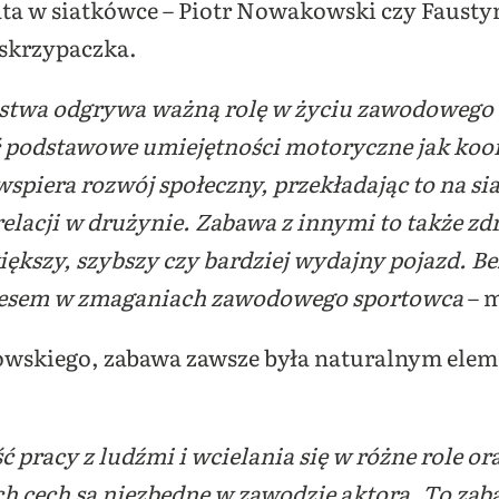
ta w siatkówce – Piotr Nowakowski czy Fausty
 skrzypaczka.
stwa odgrywa ważną rolę w życiu zawodowego s
podstawowe umiejętności motoryczne jak koordy
spiera rozwój społeczny, przekładając to na s
elacji w drużynie. Zabawa z innymi to także z
iększy, szybszy czy bardziej wydajny pojazd. B
 stresem w zmaganiach zawodowego sportowca
–
m
owskiego,
zabawa zawsze była naturalnym elem
pracy z ludźmi i wcielania się w różne role or
ch cech są niezbędne w zawodzie aktora. To zab