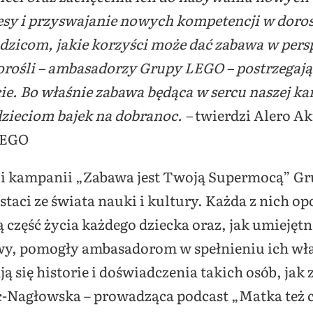
cesy i przyswajanie nowych kompetencji w doro
dzicom, jakie korzyści może dać zabawa w pers
dorośli – ambasadorzy Grupy LEGO – postrzegają
ie. Bo właśnie zabawa będąca w sercu naszej k
dzieciom bajek na dobranoc. –
twierdzi
Alero Ak
LEGO
cji kampanii „Zabawa jest Twoją Supermocą” G
staci ze świata nauki i kultury. Każda z nich o
część życia każdego dziecka oraz, jak umiejętn
awy, pomogły ambasadorom w spełnieniu ich wł
 się historie i doświadczenia takich osób, jak 
-Nagłowska – prowadząca podcast „Matka też c