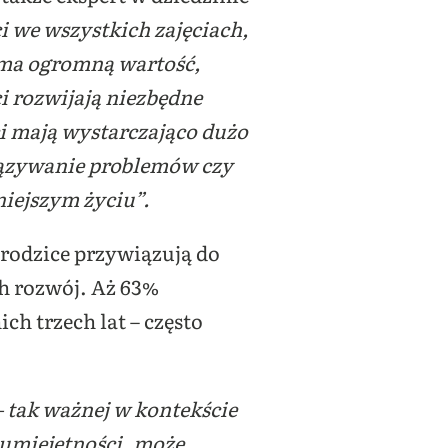
i we wszystkich zajęciach,
 ma ogromną wartość,
i rozwijają niezbędne
ci mają wystarczająco dużo
iązywanie problemów czy
iejszym życiu”.
 rodzice przywiązują do
h rozwój. Aż 63%
ch trzech lat – często
 tak ważnej w kontekście
 umiejętności, może