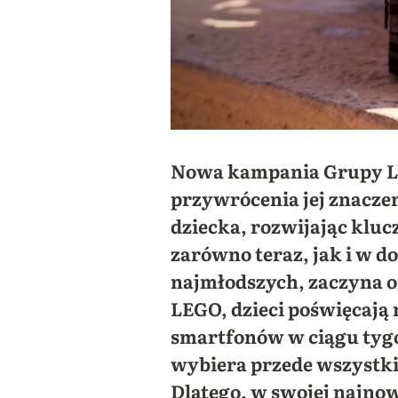
Nowa kampania Grupy LE
przywrócenia jej znaczen
dziecka, rozwijając kluc
zarówno teraz, jak i w 
najmłodszych, zaczyna on
LEGO, dzieci poświęcają 
smartfonów w ciągu tygod
wybiera przede wszystki
Dlatego, w swojej najno