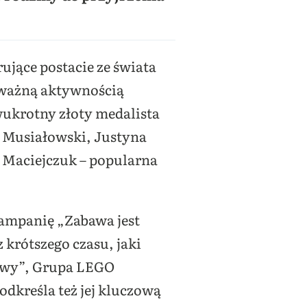
jące postacie ze świata
e ważną aktywnością
wukrotny złoty medalista
j Musiałowski, Justyna
 Maciejczuk – popularna
ampanię „Zabawa jest
krótszego czasu, jaki
bawy”, Grupa LEGO
odkreśla też jej kluczową