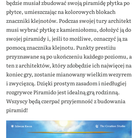
będzie musiał zbudować swoją piramidę płytka po
płytce, umieszczając na kolorowych blokach
znaczniki klejnotów. Podczas swojej tury architekt
musi wybrać płytkę z kamieniołomu, dołożyć ją do
swojej piramidy i, jeśli to możliwe, oznaczyć ją za
pomocą znacznika klejnotu. Punkty prestiżu
przyznawane są po ukończeniu każdego poziomu, a
ten z architektów, który zdobędzie ich najwięcej na
koniec gry, zostanie mianowany wielkim wezyrem
i zwycięzcą. Dzięki prostym zasadom i niedługiej
rozgrywce Piramido jest idealną grą rodzinną.
Wszyscy będą czerpać przyjemność z budowania
piramid!