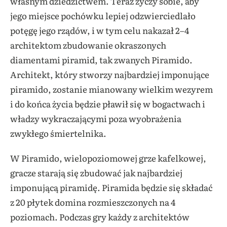
własnym dziedzictwem. Teraz życzy sobie, aby
jego miejsce pochówku lepiej odzwierciedlało
potęgę jego rządów, i w tym celu nakazał 2–4
architektom zbudowanie okraszonych
diamentami piramid, tak zwanych Piramido.
Architekt, który stworzy najbardziej imponujące
piramido, zostanie mianowany wielkim wezyrem
i do końca życia będzie pławił się w bogactwach i
władzy wykraczającymi poza wyobrażenia
zwykłego śmiertelnika.
W Piramido, wielopoziomowej grze kafelkowej,
gracze starają się zbudować jak najbardziej
imponującą piramidę. Piramida będzie się składać
z 20 płytek domina rozmieszczonych na 4
poziomach. Podczas gry każdy z architektów