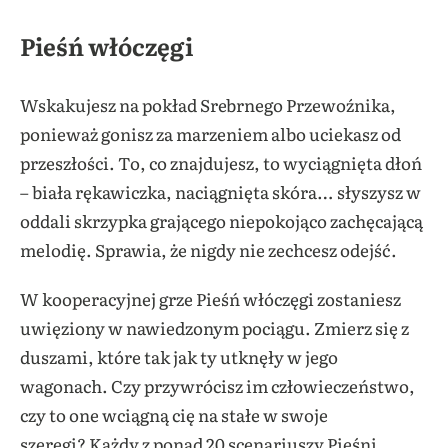
Pieśń włóczęgi
Wskakujesz na pokład Srebrnego Przewoźnika,
ponieważ gonisz za marzeniem albo uciekasz od
przeszłości. To, co znajdujesz, to wyciągnięta dłoń
– biała rękawiczka, naciągnięta skóra… słyszysz w
oddali skrzypka grającego niepokojąco zachęcającą
melodię. Sprawia, że nigdy nie zechcesz odejść.
W kooperacyjnej grze Pieśń włóczęgi zostaniesz
uwięziony w nawiedzonym pociągu. Zmierz się z
duszami, które tak jak ty utknęły w jego
wagonach. Czy przywrócisz im człowieczeństwo,
czy to one wciągną cię na stałe w swoje
szeregi? Każdy z ponad 20 scenariuszy Pieśni