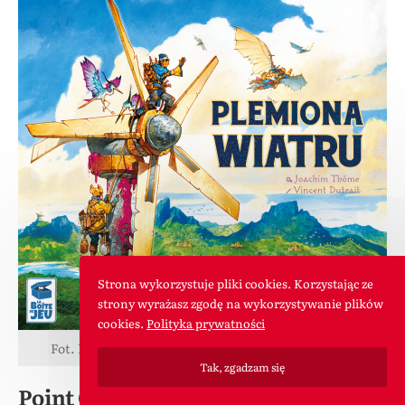
Strona wykorzystuje pliki cookies. Korzystając ze
strony wyrażasz zgodę na wykorzystywanie plików
cookies.
Polityka prywatności
Fot. Lucky Duck Games Polska – Plemiona Wiatru
Tak, zgadzam się
Point City