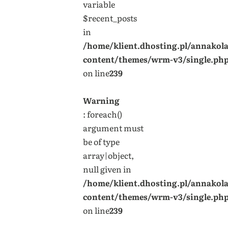
variable
$recent_posts
in
/home/klient.dhosting.pl/annakol
content/themes/wrm-v3/single.ph
on line
239
Warning
: foreach()
argument must
be of type
array|object,
null given in
/home/klient.dhosting.pl/annakol
content/themes/wrm-v3/single.ph
on line
239