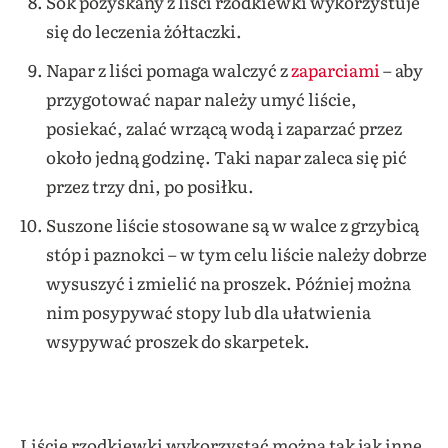
Sok pozyskany z liści rzodkiewki wykorzystuje
się do leczenia żółtaczki.
Napar z liści pomaga walczyć z
zaparciami
– aby
przygotować napar należy umyć liście,
posiekać, zalać wrzącą wodą i zaparzać przez
około jedną godzinę. Taki napar zaleca się pić
przez trzy dni, po posiłku.
Suszone liście stosowane są w walce z grzybicą
stóp i paznokci – w tym celu liście należy dobrze
wysuszyć i zmielić na proszek. Później można
nim posypywać stopy lub dla ułatwienia
wsypywać proszek do skarpetek.
Liście rzodkiewki wykorzystać można tak jak inne