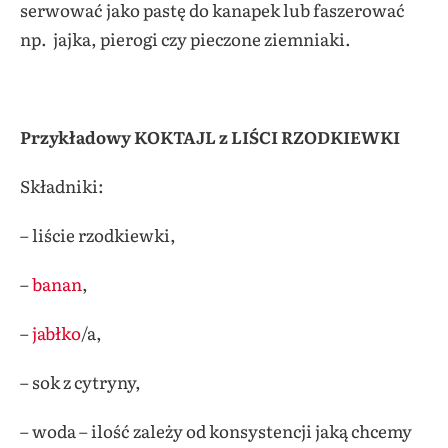
serwować jako pastę do kanapek lub faszerować
np. jajka, pierogi czy pieczone ziemniaki.
Przykładowy KOKTAJL z LIŚCI RZODKIEWKI
Składniki:
– liście rzodkiewki,
–
banan
,
–
jabłko
/a,
– sok z cytryny,
– woda – ilość zależy od konsystencji jaką chcemy