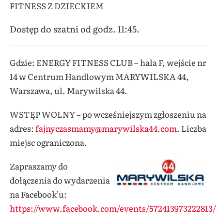
FITNESS Z DZIECKIEM
Dostęp do szatni od godz. 11:45.
Gdzie: ENERGY FITNESS CLUB – hala F, wejście nr
14 w Centrum Handlowym MARYWILSKA 44,
Warszawa, ul. Marywilska 44
.
WSTĘP WOLNY – po wcześniejszym zgłoszeniu na
adres:
fajnyczasmamy@marywilska44.com
.
Liczba
miejsc ograniczona.
Zapraszamy do
dołączenia do wydarzenia
na
Facebook’u
:
https://www.facebook.com/events/572413973222813/