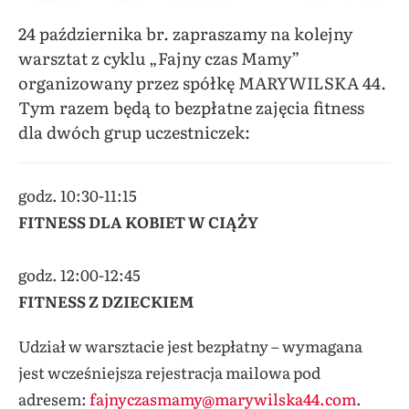
24 października
br
.
z
apraszamy na kolejny
warsztat z cyklu „Fajny czas Mamy”
organizowany przez spółkę MARYWILSKA 44.
Tym razem będą to bezpłatne zajęcia fitness
dla dwóch grup uczestniczek
:
godz.
10:30-11:15
FITNESS DLA KOBIET W CIĄŻY
godz. 12:00-12:45
FITNESS Z DZIECKIEM
Udział w warsztacie jest bezpłatny – wymagana
jest wcześniejsza rejestracja mailowa pod
adresem:
fajnyczasmamy@marywilska44.com
.