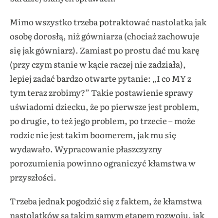
Mimo wszystko trzeba potraktować nastolatka jak
osobę dorosłą, niż gówniarza (chociaż zachowuje
się jak gówniarz). Zamiast po prostu dać mu karę
(przy czym stanie w kącie raczej nie zadziała),
lepiej zadać bardzo otwarte pytanie: „I co MY z
tym teraz zrobimy?” Takie postawienie sprawy
uświadomi dziecku, że po pierwsze jest problem,
po drugie, to też jego problem, po trzecie – może
rodzic nie jest takim boomerem, jak mu się
wydawało. Wypracowanie płaszczyzny
porozumienia powinno ograniczyć kłamstwa w
przyszłości.
Trzeba jednak pogodzić się z faktem, że kłamstwa
nastolatków są takim samym etapem rozwoju, jak