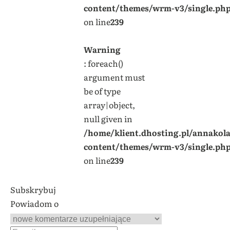
content/themes/wrm-v3/single.ph
on line
239
Warning
: foreach()
argument must
be of type
array|object,
null given in
/home/klient.dhosting.pl/annakol
content/themes/wrm-v3/single.ph
on line
239
Subskrybuj
Powiadom o