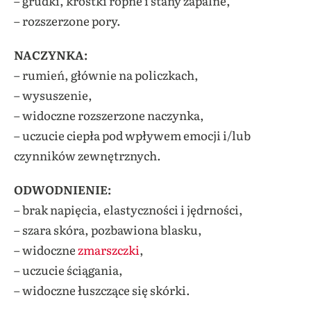
– grudki, krostki ropne i stany zapalne,
– rozszerzone pory.
NACZYNKA:
– rumień, głównie na policzkach,
– wysuszenie,
– widoczne rozszerzone naczynka,
– uczucie ciepła pod wpływem emocji i/lub
czynników zewnętrznych.
ODWODNIENIE:
– brak napięcia, elastyczności i jędrności,
– szara skóra, pozbawiona blasku,
– widoczne
zmarszczki
,
– uczucie ściągania,
– widoczne łuszczące się skórki.