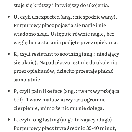
staje się krótszy i łatwiejszy do ukojenia.
U
, czyli unexpected (ang.: niespodziewany).
Purpurowy płacz pojawia się nagle i nie
wiadomo skąd. Ustępuje równie nagle, bez
względu na starania podjęte przez opiekuna.
R
, czyli resistant to soothing (ang.: niedający
się ukoić). Napad płaczu jest nie do ukojenia
przez opiekunów, dziecko przestaje płakać
samoistnie.
P
, czyli pain like face (ang.: twarz wyrażająca
ból). Twarz maluszka wyraża ogromne
cierpienie, mimo że nic mu nie dolega.
L
, czyli long lasting (ang.: trwający długo).
Purpurowy płacz trwa średnio 35-40 minut,