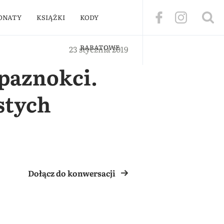
ONATY
KSIĄŻKI
KODY
RABATOWE
23 stycznia 2019
paznokci.
stych
Dołącz do konwersacji