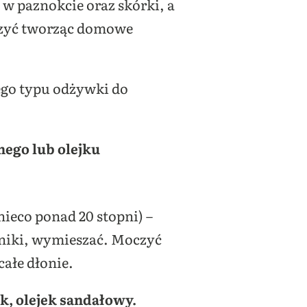
 paznokcie oraz skórki, a
ączyć tworząc domowe
ego typu odżywki do
nego lub olejku
nieco ponad 20 stopni) –
dniki, wymieszać. Moczyć
ałe dłonie.
ek, olejek sandałowy.