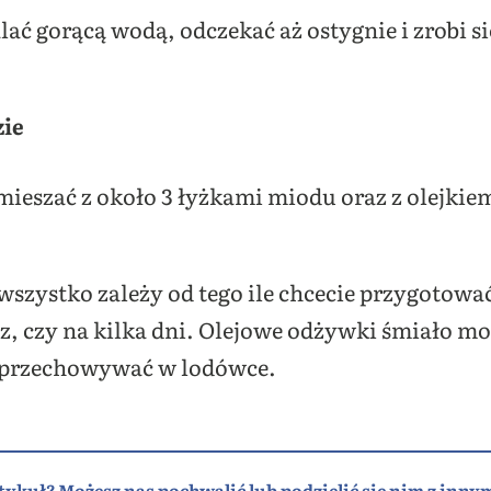
lać gorącą wodą, odczekać aż ostygnie i zrobi s
zie
mieszać z około 3 łyżkami miodu oraz z olejk
 wszystko zależy od tego ile chcecie przygotowa
az, czy na kilka dni. Olejowe odżywki śmiało mo
i przechowywać w lodówce.
tykuł? Możesz nas pochwalić lub podzielić się nim z innym