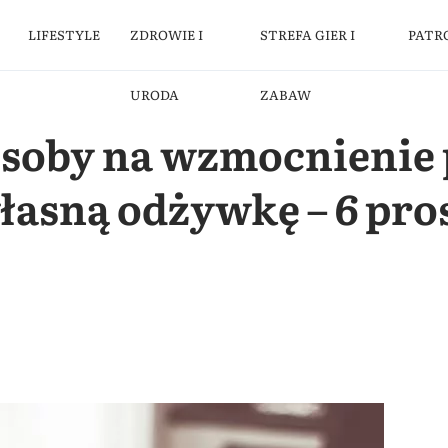
LIFESTYLE
ZDROWIE I
STREFA GIER I
PATR
URODA
ZABAW
oby na wzmocnienie 
łasną odżywkę – 6 pro