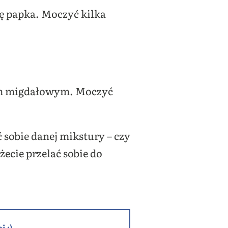
ię papka. Moczyć kilka
iem migdałowym. Moczyć
ć sobie danej mikstury – czy
żecie przelać sobie do
i :)