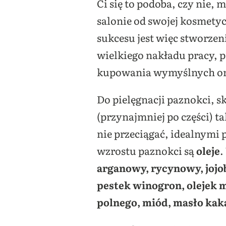
Ci się to podoba, czy nie,
salonie od swojej kosmetyc
sukcesu jest więc stworzen
wielkiego nakładu pracy, p
kupowania wymyślnych ora
Do pielęgnacji paznokci, s
(przynajmniej po części) t
nie przeciągać, idealnymi
wzrostu paznokci są
oleje
.
arganowy, rycynowy, jojob
pestek winogron, olejek 
polnego, miód, masło ka