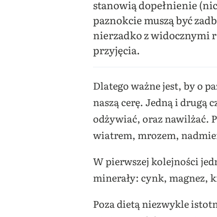
stanowią dopełnienie (nicz
paznokcie muszą być zadba
nierzadko z widocznymi ra
przyjęcia.
Dlatego ważne jest, by o p
naszą cerę. Jedną i drugą c
odżywiać, oraz nawilżać. P
wiatrem, mrozem, nadmier
W pierwszej kolejności je
minerały: cynk, magnez, kr
Poza dietą niezwykle istotn