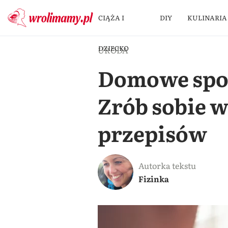
CIĄŻA I
DIY
KULINARIA
DZIECKO
URODA
Domowe spos
Zrób sobie w
przepisów
Autorka tekstu
Fizinka