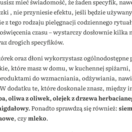
 musisz mieć świadomość, że żaden specyfik, na
zki , nie przyniesie efektu, jeśli będzie używa
ie z tego rodzaju pielęgnacji codziennego rytu
oświęcenia czasu – wystarczy dosłownie kilka 
z drogich specyfików.
kórek oraz dłoni wykorzystasz ogólnodostępne p
akie, które masz w domu, w kuchennej spiżarni, 
 produktami do wzmacniania, odżywiania, nawil
 W dodatku te, które doskonale znasz, między i
a, oliwa z oliwek, olejek z drzewa herbacianeg
migdałowy.
Ponadto sprawdzą się również:
siem
kaowe
, czy
mleko
.