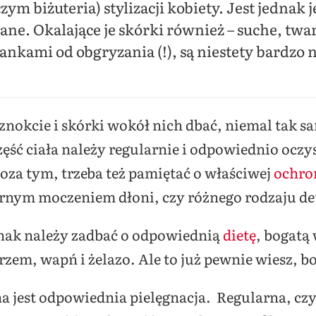
ym biżuteria) stylizacji kobiety. Jest jednak
ne. Okalające je skórki również – suche, twa
nkami od obgryzania (!), są niestety bardzo ni
aznokcie i skórki wokół nich dbać, niemal tak sa
zęść ciała należy regularnie i odpowiednio oczy
oza tym, trzeba też pamiętać o właściwej
ochro
nym moczeniem dłoni, czy różnego rodzaju de
dnak należy zadbać o odpowiednią
dietę
, bogatą 
zem, wapń i żelazo. Ale to już pewnie wiesz, 
a jest odpowiednia pielęgnacja. Regularna, czyl