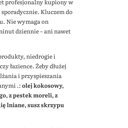
wet profesjonalny kupiony w
ny sporadycznie. Kluczem do
ału. Nie wymaga on
minut dziennie – ani nawet
rodukty, niedrogie i
czy łazience. Żeby dłużej
żania i przyspieszania
nnymi .:
olej kokosowy,
o, z pestek moreli, z
ię lniane, susz skrzypu