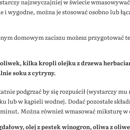
tarczy najzwyczajniej w świecie wmasowywać w
ajne i wygodne, można je stosować osobno lub ł
łasnym domowym zaciszu możesz przygotować t
 oliwek, kilka kropli olejku z drzewa herbacia
nie soku z cytryny.
atnie podgrzać by się rozpuścił (wystarczy mu 
ku lub w kąpieli wodnej. Dodać pozostałe skła
0 minut. Można również wmasować miksturę w c
gdałowy, olej z pestek winogron, oliwa z oliw