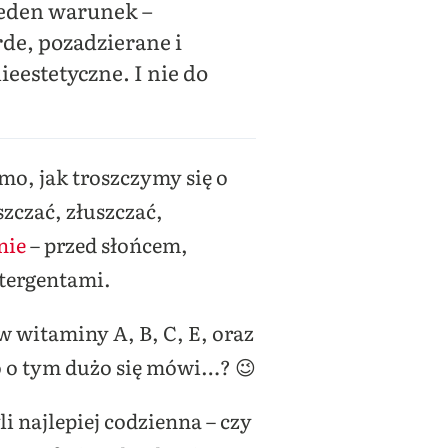
 jeden warunek –
rde, pozadzierane i
eestetyczne. I nie do
mo, jak troszczymy się o
szczać, złuszczać,
nie
– przed słońcem,
tergentami.
w witaminy A, B, C, E, oraz
bo o tym dużo się mówi…? 😉
i najlepiej codzienna – czy