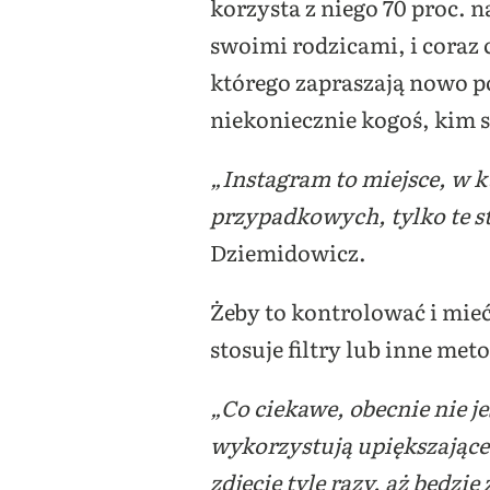
korzysta z niego 70 proc. n
swoimi rodzicami, i coraz c
którego zapraszają nowo p
niekoniecznie kogoś, kim s
„Instagram to miejsce, w kt
przypadkowych, tylko te s
Dziemidowicz.
Żeby to kontrolować i mieć
stosuje filtry lub inne me
„Co ciekawe, obecnie nie je
wykorzystują upiększające f
zdjęcie tyle razy, aż będzi