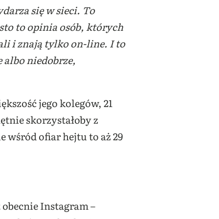
darza się w sieci. To
ęsto to opinia osób, których
 i znają tylko on-line. I to
e albo niedobrze,
ększość jego kolegów, 21
hętnie skorzystałoby z
e wśród ofiar hejtu to aż 29
obecnie Instagram –