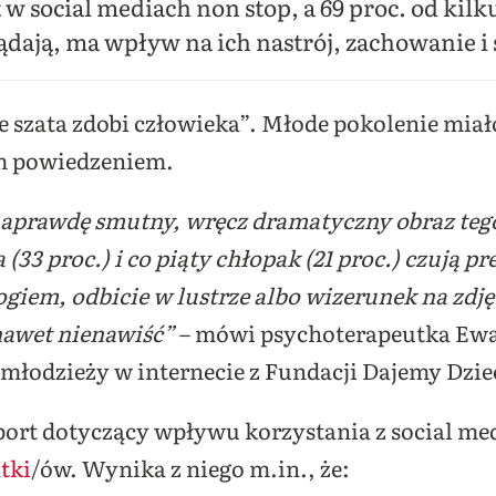
 w social mediach non stop, a 69 proc. od kilk
lądają, ma wpływ na ich nastrój, zachowanie i 
e szata zdobi człowieka”. Młode pokolenie miał
ym powiedzeniem.
aprawdę smutny, wręcz dramatyczny obraz tego, 
(33 proc.) i co piąty chłopak (21 proc.) czują pr
rogiem, odbicie w lustrze albo wizerunek na zdję
 nawet nienawiść”
– mówi psychoterapeutka Ewa
i młodzieży w internecie z Fundacji Dajemy Dzi
ort dotyczący wpływu korzystania z social me
tki
/ów. Wynika z niego m.in., że: