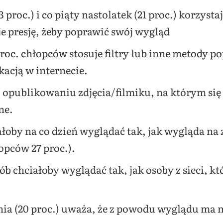
3 proc.) i co piąty nastolatek (21 proc.) korzyst
e presję, żeby poprawić swój wygląd
 proc. chłopców stosuje filtry lub inne metody 
kacją w internecie.
 opublikowaniu zdjęcia/filmiku, na którym się z
ne.
ałoby na co dzień wyglądać tak, jak wygląda n
opców 27 proc.).
ób chciałoby wyglądać tak, jak osoby z sieci, kt
tnia (20 proc.) uważa, że z powodu wyglądu ma 