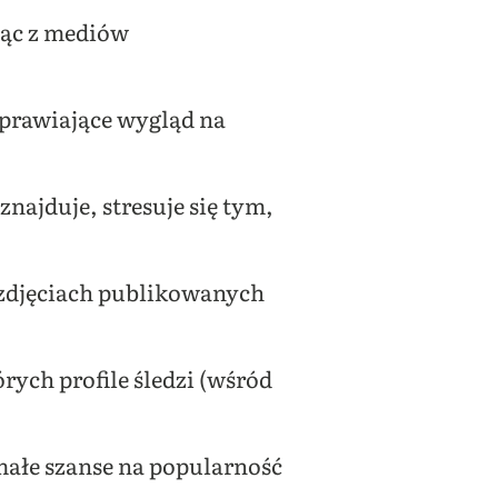
ając z mediów
poprawiające wygląd na
najduje, stresuje się tym,
a zdjęciach publikowanych
órych profile śledzi (wśród
małe szanse na popularność