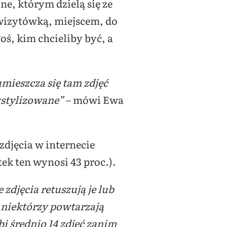
ne, którym dzielą się ze
h wizytówką, miejscem, do
ś, kim chcieliby być, a
umieszcza się tam zdjęć
ystylizowane”
– mówi Ewa
zdjęcia w internecie
ek ten wynosi 43 proc.).
zdjęcia retuszują je lub
o niektórzy powtarzają
bi średnio 14 zdjęć zanim