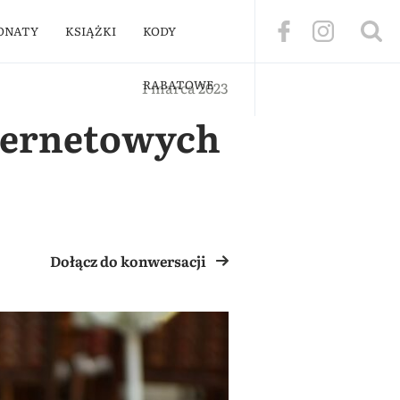
ONATY
KSIĄŻKI
KODY
RABATOWE
1 marca 2023
nternetowych
Dołącz do konwersacji