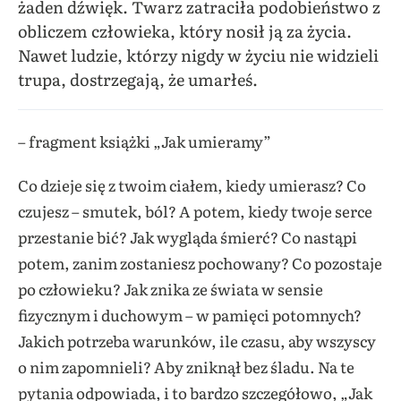
żaden dźwięk. Twarz zatraciła podobieństwo z
obliczem człowieka, który nosił ją za życia.
Nawet ludzie, którzy nigdy w życiu nie widzieli
trupa, dostrzegają, że umarłeś.
–
fragment książki „Jak
umieramy
”
Co dzieje się z twoim ciałem, kiedy umierasz? Co
czujesz – smutek, ból? A potem, kiedy twoje serce
przestanie bić? Jak wygląda śmierć? Co nastąpi
potem, zanim zostaniesz pochowany? Co pozostaje
po człowieku? Jak znika ze świata w sensie
fizycznym i duchowym – w pamięci potomnych?
Jakich potrzeba warunków, ile czasu, aby wszyscy
o nim zapomnieli? Aby zniknął bez śladu. Na te
pytania odpowiada, i to bardzo szczegółowo, „Jak