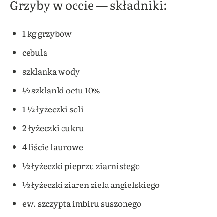
Grzyby w occie — składniki:
1 kg grzybów
cebula
szklanka wody
½ szklanki octu 10%
1 ½ łyżeczki soli
2 łyżeczki cukru
4 liście laurowe
½ łyżeczki pieprzu ziarnistego
½ łyżeczki ziaren ziela angielskiego
ew. szczypta imbiru suszonego