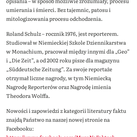
opisania – w sposób możliwie zrozumiały, procesu
umierania i śmierci. Bez tajemnic, patosu i
mitologizowania procesu odchodzenia.
Roland Schulz
– rocznik 1976, jest reporterem.
Studiował w Niemieckiej Szkole Dziennikarstwa
w Monachium, pracował między innymi dla „Geo”
i „Die Zeit”, a od 2002 roku pisze dla magazynu
„Süddeutsche Zeitung”. Za swoje reportaże
otrzymał liczne nagrody, w tym Niemiecką
Nagrodę Reporterów oraz Nagrodę imienia
Theodora Wolffa.
Nowości i zapowiedzi z kategorii literatury faktu
znajdą Państwo na naszej nowej stronie na
Facebooku: