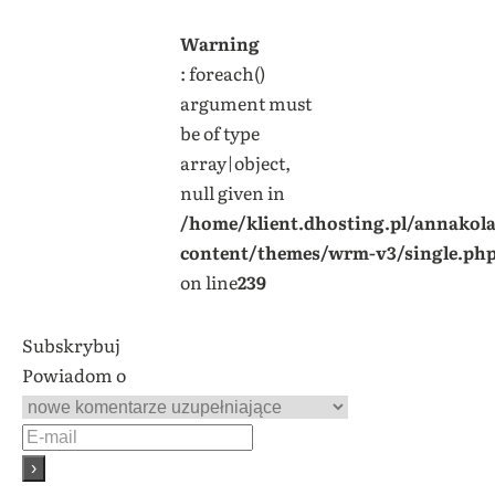
Warning
: foreach()
argument must
be of type
array|object,
null given in
/home/klient.dhosting.pl/annakol
content/themes/wrm-v3/single.ph
on line
239
Subskrybuj
Powiadom o