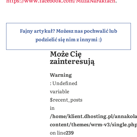
https://www.facebook.com/
MuzaNaFaktach
.
Fajny artykuł? Możesz nas pochwalić lub
podzielić się nim z innymi :)
Może Cię
zainteresują
Warning
: Undefined
variable
$recent_posts
in
/home/klient.dhosting.pl/annakol
content/themes/wrm-v3/single.ph
on line
239