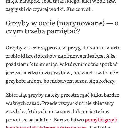
mięs, kanapek, sosu tatarskiego, jak i w roli tzw.
zagryzki do czystej wódki. Kto co woli.
Grzyby w occie (marynowane) — o
czym trzeba pamiętać?
Grzyby w occie są proste w przygotowaniu i warto
zrobić kilka słoiczków na zimowe miesiące. A że
październik to miesiąc, w którym można spotkać
jeszcze bardzo dużo grzybów, nie warto zwlekać z
grzybobraniem, bo niebawem sezon się skończy.
Zbierając grzyby należy przestrzegać kilku bardzo
ważnych zasad. Przede wszystkim nie zbieramy
grzybów, których nie znamy, lub nie jesteśmy
pewni, że są jadalne. Bardzo łatwo
pomylić grzyb
jadalny z niejadalnym lub trującym
. Jeśli więc