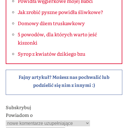
Powidła węgierkowe mojej Babci
Jak zrobić pyszne powidła śliwkowe?
Domowy dżem truskawkowy
5 powodów, dla których warto jeść
kiszonki
Syrop z kwiatów dzikiego bzu
Fajny artykuł? Możesz nas pochwalić lub
podzielić się nim z innymi :)
Subskrybuj
Powiadom o