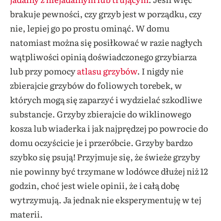
brakuje pewności, czy grzyb jest w porządku, czy
nie, lepiej go po prostu ominąć. W domu
natomiast można się posiłkować w razie nagłych
wątpliwości opinią doświadczonego grzybiarza
lub przy pomocy
atlasu grzybów
. I nigdy nie
zbierajcie grzybów do foliowych torebek, w
których mogą się zaparzyć i wydzielać szkodliwe
substancje. Grzyby zbierajcie do wiklinowego
kosza lub wiaderka i jak najprędzej po powrocie do
domu oczyścicie je i przeróbcie. Grzyby bardzo
szybko się psują! Przyjmuje się, że świeże grzyby
nie powinny być trzymane w lodówce dłużej niż 12
godzin, choć jest wiele opinii, że i całą dobę
wytrzymują. Ja jednak nie eksperymentuję w tej
materii.