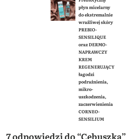
płyn micelarny
do ekstremalnie
wrażliwej skóry
PREBIO-
SENSILIQUE
oraz DERMO-
NAPRAWCZY
KREM
REGENERUJĄCY
łagodzi
podrażnienia,
mikro-
uszkodzenia,
zaczerwienienia
CORNEO-
SENSILIUM
7 odpowiedzi do “Cebuszka”