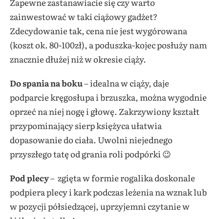
Zapewne zastanawiacie się czy warto
zainwestować w taki ciążowy gadżet?
Zdecydowanie tak, cena nie jest wygórowana
(koszt ok. 80-100zł), a poduszka-kojec posłuży nam
znacznie dłużej niż w okresie ciąży.
Do spania na boku
– idealna w ciąży, daje
podparcie kręgosłupa i brzuszka, można wygodnie
oprzeć na niej nogę i głowę. Zakrzywiony kształt
przypominający sierp księżyca ułatwia
dopasowanie do ciała. Uwolni niejednego
przyszłego tatę od grania roli podpórki 😉
Pod plecy
– zgięta w formie rogalika doskonale
podpiera plecy i kark podczas leżenia na wznak lub
w pozycji półsiedzącej, uprzyjemni czytanie w