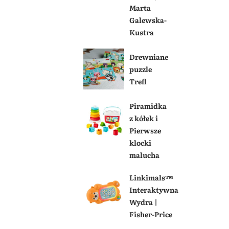
Marta
Galewska-
Kustra
Drewniane
puzzle
Trefl
Piramidka
z kółek i
Pierwsze
klocki
malucha
Linkimals™
Interaktywna
Wydra |
Fisher-Price