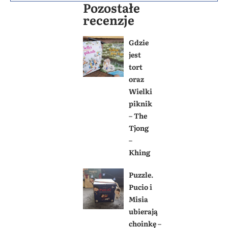
Pozostałe
recenzje
Gdzie
jest
tort
oraz
Wielki
piknik
– The
Tjong
–
Khing
Puzzle.
Pucio i
Misia
ubierają
choinkę –