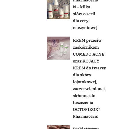
N – kilka
słów o serii
dla cery
naczyniowej
KREM przeciw
zaskórnikom
COMEDO ACNE
oraz KOJĄCY
KREM do twarzy
dla skóry
łojotokowej,
zaczerwienionej,
skłonnej do
łuszczenia
OCTOPIROX®
Pharmaceris
Prebiotyczny